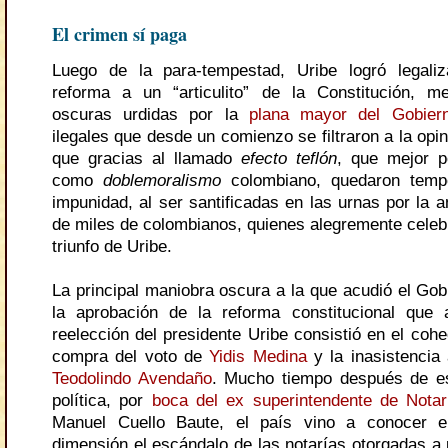
El crimen sí paga
Luego de la para-tempestad, Uribe logró legaliz
reforma a un “articulito” de la Constitución, m
oscuras urdidas por la
plana mayor del Gobier
ilegales que desde un comienzo se filtraron a la opin
que gracias al llamado
efecto teflón
, que mejor p
como
doblemoralismo
colombiano, quedaron temp
impunidad, al ser santificadas en las urnas por la 
de miles de colombianos, quienes alegremente celeb
triunfo de Uribe.
La principal maniobra oscura a la que acudió el Gob
la aprobación de la reforma constitucional que 
reelección del presidente Uribe consistió en el coh
compra del voto de
Yidis Medina
y la inasistencia 
Teodolindo Avendaño
. Mucho tiempo después de est
política, por
boca del ex superintendente de Notar
Manuel Cuello Baute, el país vino a conocer 
dimensión el escándalo de las notarías otorgadas a 