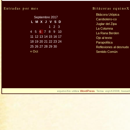
Entradas por mes
Bitácoras equinoX
Bitácora Utópica
Septiembre 2017
Carobotero-co
L
M
X
J
V
S
D
Juglar del Zipa
1
2
3
La Columna
4
5
6
7
8
9
10
La Rana Berden
11
12
13
14
15
16
17
Ojo al texto
18
19
20
21
22
23
24
Parapolítica
25
26
27
28
29
30
Reflexiones al desnudo
« Oct
Sentido Común
equinoXio utiliza
WordPress
. Tema: eqnX2008, basa