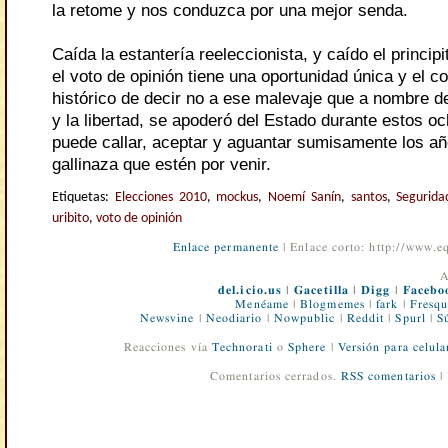
la retome y nos conduzca por una mejor senda.
Caída la estantería reeleccionista, y caído el princip
el voto de opinión tiene una oportunidad única y el 
histórico de decir no a ese malevaje que a nombre d
y la libertad, se apoderó del Estado durante estos o
puede callar, aceptar y aguantar sumisamente los a
gallinaza que estén por venir.
Etiquetas:
Elecciones 2010
,
mockus
,
Noemí Sanín
,
santos
,
Segurida
uribito
,
voto de opinión
Enlace permanente
| Enlace corto: http://www.
A
del.icio.us
|
Gacetilla
|
Digg
|
Facebo
Menéame
|
Blogmemes
|
fark
|
Fresqu
Newsvine
|
Neodiario
|
Nowpublic
|
Reddit
|
Spurl
|
S
Reacciones vía
Technorati
o
Sphere
|
Versión para celula
Comentarios cerrados.
RSS comentarios
|