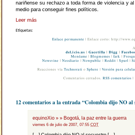
nariñense su rechazo a toda forma de violencia y a
medio para conseguir fines políticos.
Leer más
Etiquetas:
Enlace permanente
| Enlace corto: http://www.
A
del.icio.us
|
Gacetilla
|
Digg
|
Facebo
Menéame
|
Blogmemes
|
fark
|
Fresqu
Newsvine
|
Neodiario
|
Nowpublic
|
Reddit
|
Spurl
|
S
Reacciones vía
Technorati
o
Sphere
|
Versión para celula
Comentarios cerrados.
RSS comentarios
|
12 comentarios a la entrada “Colombia dijo NO al 
equinoXio » » Bogotá, la paz entre la guerra
viernes 6 de julio de 2007, 07:55
COT
[…] Colombia dijo NO al secuestro […]