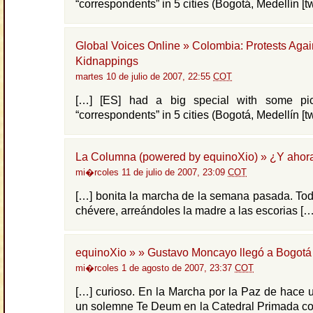
“correspondents” in 5 cities (Bogotá, Medellín [tw
Global Voices Online » Colombia: Protests Agai
Kidnappings
martes 10 de julio de 2007, 22:55
COT
[…] [ES] had a big special with some pic
“correspondents” in 5 cities (Bogotá, Medellín [tw
La Columna (powered by equinoXio) » ¿Y ahor
mi�rcoles 11 de julio de 2007, 23:09
COT
[…] bonita la marcha de la semana pasada. Todo
chévere, arreándoles la madre a las escorias […
equinoXio » » Gustavo Moncayo llegó a Bogotá
mi�rcoles 1 de agosto de 2007, 23:37
COT
[…] curioso. En la Marcha por la Paz de hace 
un solemne Te Deum en la Catedral Primada co