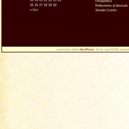
18
19
20
21
22
23
24
Parapolítica
25
26
27
28
29
30
Reflexiones al desnudo
« Oct
Sentido Común
equinoXio utiliza
WordPress
. Tema: eqnX2008, basa