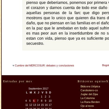
pienso que deberiamos, ponernos por primera 
el corazon y darnos cuenta de todo ese daño
aquellas personas de la farc que digo per
mostrons que lo unico que quieren dia trans 
daño, que no piensan en las familias en el dañ
en la paz que le arrebatan en todo aquel sufrim
es mas peor aun en la insertidumbre de no sa
estan con vida, pienso que ya es suficiente p
secuestro.
Bogot
«
Cumbre del MERCOSUR: debates y conclusiones
Entradas por mes
Bitácoras equinoX
Bitácora Utópica
Septiembre 2017
Carobotero-co
L
M
X
J
V
S
D
Juglar del Zipa
1
2
3
La Columna
4
5
6
7
8
9
10
La Rana Berden
11
12
13
14
15
16
17
Ojo al texto