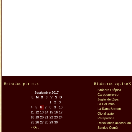
Entradas por mes
Bitácoras equinoX
Bitácora Utópica
Septiembre 2017
Carobotero-co
L
M
X
J
V
S
D
Juglar del Zipa
1
2
3
La Columna
4
5
6
7
8
9
10
La Rana Berden
11
12
13
14
15
16
17
Ojo al texto
18
19
20
21
22
23
24
Parapolítica
25
26
27
28
29
30
Reflexiones al desnudo
« Oct
Sentido Común