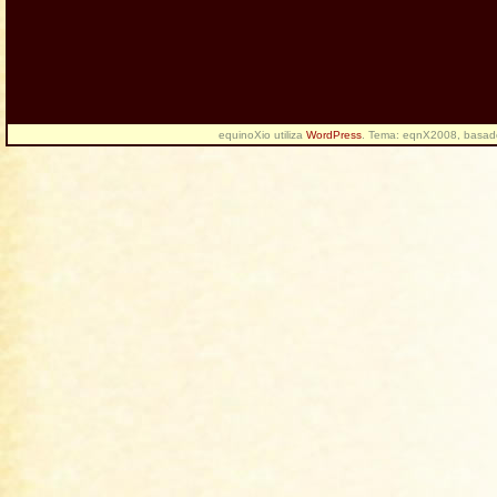
equinoXio utiliza
WordPress
. Tema: eqnX2008, basa