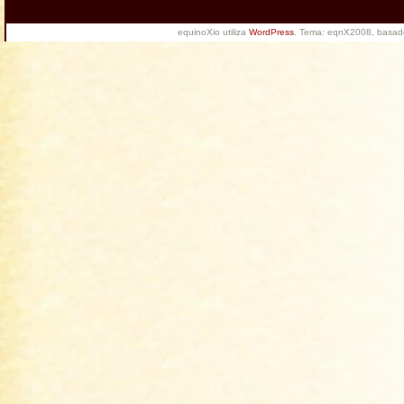
equinoXio utiliza
WordPress
. Tema: eqnX2008, basa