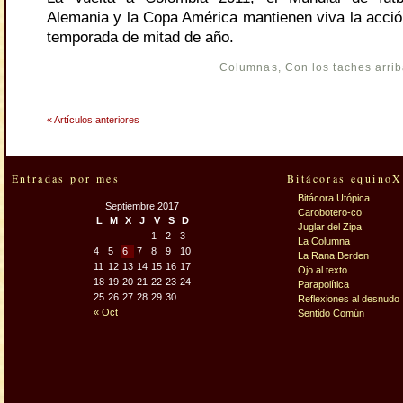
Alemania y la Copa América mantienen viva la acción
temporada de mitad de año.
Columnas
,
Con los taches arri
« Artículos anteriores
Entradas por mes
Bitácoras equinoX
Bitácora Utópica
Septiembre 2017
Carobotero-co
L
M
X
J
V
S
D
Juglar del Zipa
1
2
3
La Columna
4
5
6
7
8
9
10
La Rana Berden
11
12
13
14
15
16
17
Ojo al texto
18
19
20
21
22
23
24
Parapolítica
25
26
27
28
29
30
Reflexiones al desnudo
« Oct
Sentido Común