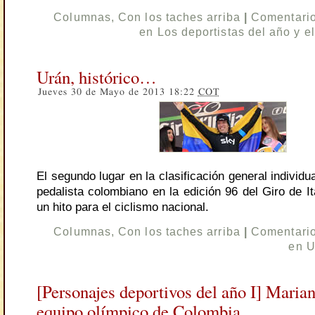
Columnas
,
Con los taches arriba
|
Comentario
en Los deportistas del año y e
Urán, histórico…
Jueves 30 de Mayo de 2013 18:22
COT
El segundo lugar en la clasificación general individua
pedalista colombiano en la edición 96 del Giro de I
un hito para el ciclismo nacional.
Columnas
,
Con los taches arriba
|
Comentario
en U
[Personajes deportivos del año I] Marian
equipo olímpico de Colombia