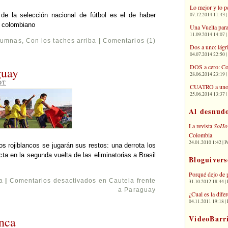
Lo mejor y lo p
07.12.2014 11:43 | 
o de la selección nacional de fútbol es el de haber
r colombiano
Una Vuelta para
11.09.2014 14:07 | 
lumnas
,
Con los taches arriba
|
Comentarios (1)
Dos a uno: lágr
04.07.2014 22:50 | 
DOS a cero: Co
guay
28.06.2014 23:19 | 
OT
CUATRO a uno: 
25.06.2014 13:37 | 
Al desnud
La revista
SoHo
Colombia
24.01.2010 1:42 | P
os rojiblancos se jugarán sus restos: una derrota los
ta en la segunda vuelta de las eliminatorias a Brasil
Bloguivers
Porqué dejo de 
a
|
Comentarios desactivados
en Cautela frente
31.10.2012 18:44 | 
a Paraguay
¿Cual es la dif
04.11.2011 19:18 | 
VideoBarr
nca