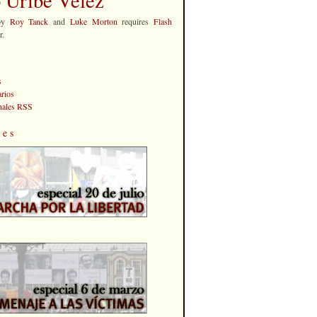
by
Roy Tanck
and
Luke Morton
requires
Flash
r.
s
rios
anales RSS
les