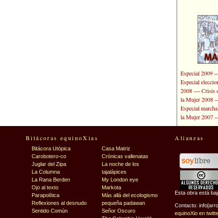
Especial 2009
Especial elecci
—
2008
Crisis 
la Mujer 2008
Especial marcha
la Mujer 2007
Bitácoras equinoXias
Alianzas
Bitácora Utópica
Casa Matriz
Carobotero-co
Crónicas vallenatas
Juglar del Zipa
La noche de los
La Columna
tajalápices
La Rana Berden
My London eye
Ojo al texto
Markota
Esta obra está ba
Parapolítica
Más allá del ecologismo
Reflexiones al desnudo
pequeña padawan
Contacto: info[arr
Sentido Común
Señor Oscuro
equinoXio en twitt