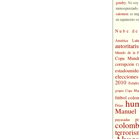
gendry
: Yo soy
menospreciado.a
salomon
: es im
en equinoxio so
Nube de
América Lati
autoritari
Mundo de la 
Copa Mundi
corrupción
C
estadounide
eleccione
2010
Estado
grupos Copa Mun
fútbol colo
hu
Frías
Manuel 
po
payasadas
colomb
terrori
Álvaro