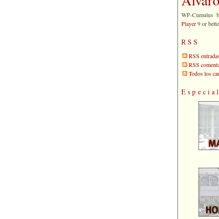
WP-Cumulus 
Player
9 or bette
RSS
RSS entrada
RSS comenta
Todos los c
Especia