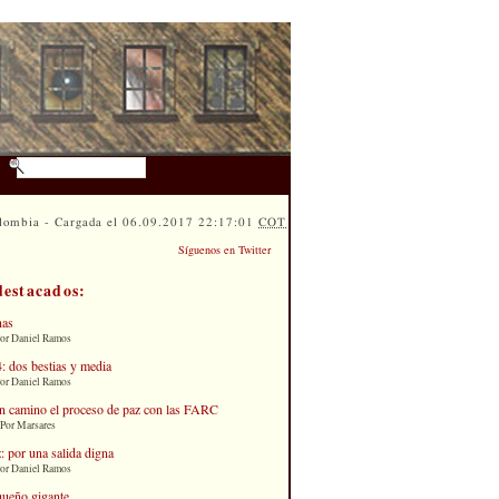
lombia - Cargada el 06.09.2017 22:17:01
COT
Síguenos en Twitter
destacados:
nas
Por Daniel Ramos
: dos bestias y media
Por Daniel Ramos
n camino el proceso de paz con las FARC
 Por Marsares
: por una salida digna
Por Daniel Ramos
queño gigante