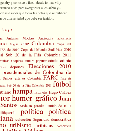
 gendry y conosco a lizeth desde lo mas vil y
rranco Dios para avergonsar a los sabio y...
portante saber que todas las notas que se publican
n de una seriedad que debe ser tenido...
 tags
Antanas Mockus
Antioquia
na
autocracia
smo
Colombia
cine
Copa del
Bogotá
Copa del Mundo Sudáfrica 2010
FIFA de 2010
al Sub 20 de la Fifa Colombia 2011
cómic
cómic
cultura popular
rónicas Utópicas
Elecciones 2010
nse
deportes
s presidenciales de Colombia de
FARC
esta es Colombia
s Unidos
Fase de
fútbol
dial Sub 20 de la Fifa Colombia 2011
hampa
mbiano
Hugo Chávez
historietas
mor
humor gráfico
Juan
Santos
Partido de la U
Medellín
parodia
política
política
litiquería
iana
Seguridad democrática
reelección
smo
uribismo
uribistas
Venezuela
 Uribe Vélez