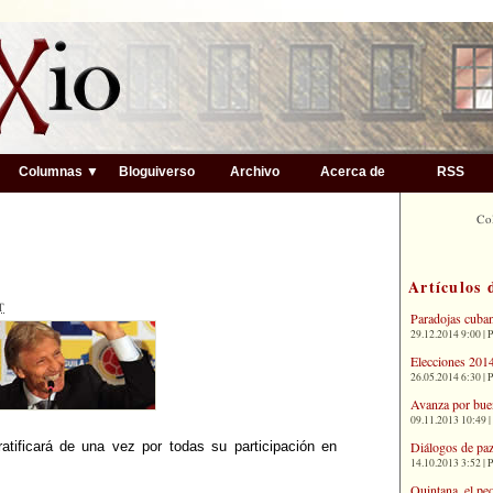
▼
Columnas ▼
Bloguiverso
Archivo
Acerca de
RSS
Co
Artículos 
T
Paradojas cuba
29.12.2014 9:00 | 
Elecciones 2014
26.05.2014 6:30 | 
Avanza por bue
09.11.2013 10:49 |
Diálogos de paz
tificará de una vez por todas su participación en
14.10.2013 3:52 | 
Quintana, el pe