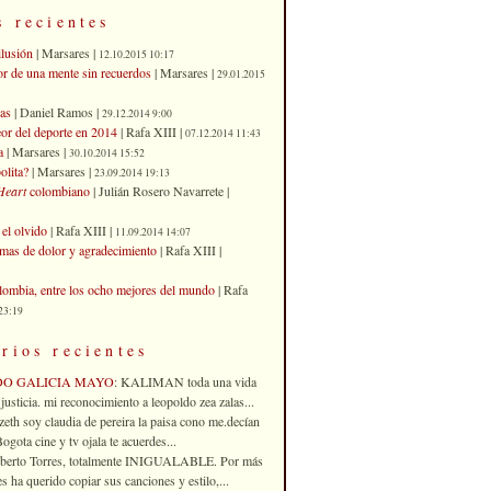
s recientes
ilusión
| Marsares |
12.10.2015 10:17
or de una mente sin recuerdos
| Marsares |
29.01.2015
as
| Daniel Ramos |
29.12.2014 9:00
eor del deporte en 2014
| Rafa XIII |
07.12.2014 11:43
a
| Marsares |
30.10.2014 15:52
olita?
| Marsares |
23.09.2014 19:13
Heart
colombiano
| Julián Rosero Navarrete |
el olvido
| Rafa XIII |
11.09.2014 14:07
imas de dolor y agradecimiento
| Rafa XIII |
ombia, entre los ocho mejores del mundo
| Rafa
23:19
rios recientes
DO GALICIA MAYO
: KALIMAN toda una vida
justicia. mi reconocimiento a leopoldo zea zalas...
izeth soy claudia de pereira la paisa cono me.decían
gota cine y tv ojala te acuerdes...
oberto Torres, totalmente INIGUALABLE. Por más
 ha querido copiar sus canciones y estilo,...