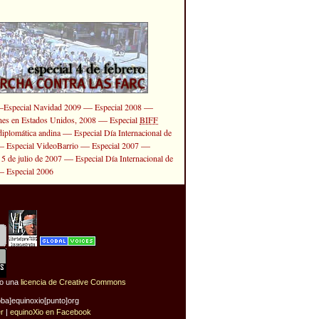
—
—
—
Especial Navidad 2009
Especial 2008
—
ones en Estados Unidos, 2008
Especial
BIFF
—
diplomática andina
Especial Día Internacional de
—
—
—
Especial VideoBarrio
Especial 2007
—
 5 de julio de 2007
Especial Día Internacional de
—
Especial 2006
jo una
licencia de Creative Commons
oba]equinoxio[punto]org
er
|
equinoXio en Facebook