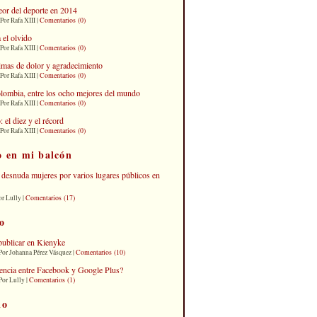
eor del deporte en 2014
Comentarios (0)
Por Rafa XIII |
 el olvido
Comentarios (0)
Por Rafa XIII |
imas de dolor y agradecimiento
Comentarios (0)
Por Rafa XIII |
lombia, entre los ocho mejores del mundo
Comentarios (0)
Por Rafa XIII |
el diez y el récord
Comentarios (0)
Por Rafa XIII |
o en mi balcón
desnuda mujeres por varios lugares públicos en
Comentarios (17)
or Lully |
o
publicar en Kienyke
Comentarios (10)
Por Johanna Pérez Vásquez |
erencia entre Facebook y Google Plus?
Comentarios (1)
Por Lully |
io