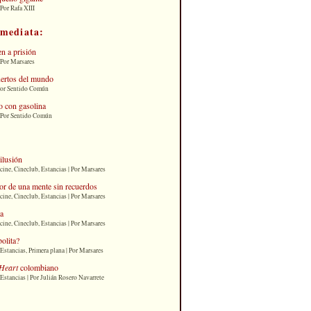
Por Rafa XIII
nmediata:
n a prisión
 Por Marsares
uertos del mundo
Por Sentido Común
 con gasolina
| Por Sentido Común
 ilusión
cine, Cineclub, Estancias | Por Marsares
or de una mente sin recuerdos
cine, Cineclub, Estancias | Por Marsares
ia
cine, Cineclub, Estancias | Por Marsares
bolita?
Estancias, Primera plana | Por Marsares
Heart
colombiano
Estancias | Por Julián Rosero Navarrete
: