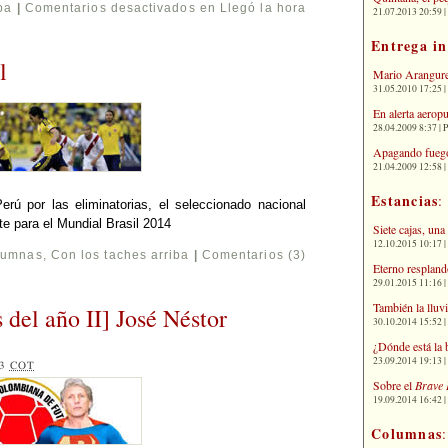
ba
|
Comentarios desactivados
en Llegó la hora
21.07.2013 20:59 | 
Entrega i
l
Mario Arangure
31.05.2010 17:25 |
En alerta aerop
28.04.2009 8:37 | 
Apagando fuego
21.04.2009 12:58 
Estancias
:
erú por las eliminatorias, el seleccionado nacional
ete para el Mundial Brasil 2014
Siete cajas, una
12.10.2015 10:17 | 
lumnas
,
Con los taches arriba
|
Comentarios (3)
Eterno respland
29.01.2015 11:16 | 
También la lluv
 del año II] José Néstor
30.10.2014 15:52 | 
¿Dónde está la 
23.09.2014 19:13 | 
03
COT
Sobre el
Brave 
19.09.2014 16:42 | 
Columnas