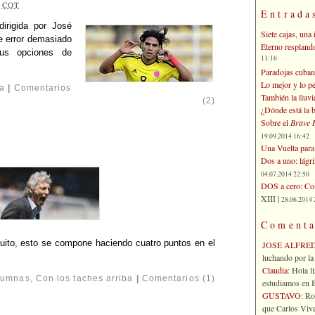
2
COT
Entrada
dirigida por José
Siete cajas, una 
e error demasiado
Eterno respland
sus opciones de
11:16
Paradojas cuban
Lo mejor y lo p
ba
|
Comentarios
También la lluvi
(2)
¿Dónde está la b
Sobre el
Brave 
19.09.2014 16:42
Una Vuelta para 
Dos a uno: lágr
04.07.2014 22:50
DOS a cero: Col
XIII |
28.06.2014 
Comenta
uito, esto se compone haciendo cuatro puntos en el
JOSE ALFRE
luchando por la 
Claudia
: Hola l
lumnas
,
Con los taches arriba
|
Comentarios (1)
estudiamos en Bo
GUSTAVO
: R
que Carlos Vives