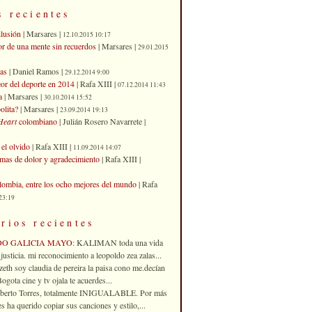
s recientes
ilusión
| Marsares |
12.10.2015 10:17
or de una mente sin recuerdos
| Marsares |
29.01.2015
as
| Daniel Ramos |
29.12.2014 9:00
eor del deporte en 2014
| Rafa XIII |
07.12.2014 11:43
a
| Marsares |
30.10.2014 15:52
olita?
| Marsares |
23.09.2014 19:13
Heart
colombiano
| Julián Rosero Navarrete |
el olvido
| Rafa XIII |
11.09.2014 14:07
imas de dolor y agradecimiento
| Rafa XIII |
ombia, entre los ocho mejores del mundo
| Rafa
23:19
rios recientes
DO GALICIA MAYO
: KALIMAN toda una vida
justicia. mi reconocimiento a leopoldo zea zalas...
izeth soy claudia de pereira la paisa cono me.decían
gota cine y tv ojala te acuerdes...
oberto Torres, totalmente INIGUALABLE. Por más
 ha querido copiar sus canciones y estilo,...