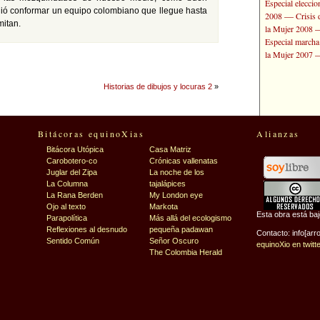
Especial elecci
guió conformar un equipo colombiano que llegue hasta
—
2008
Crisis 
mitan.
la Mujer 2008
Especial marcha
la Mujer 2007
Historias de dibujos y locuras 2
»
Bitácoras equinoXias
Alianzas
Bitácora Utópica
Casa Matriz
Carobotero-co
Crónicas vallenatas
Juglar del Zipa
La noche de los
La Columna
tajalápices
La Rana Berden
My London eye
Ojo al texto
Markota
Esta obra está ba
Parapolítica
Más allá del ecologismo
Reflexiones al desnudo
pequeña padawan
Contacto: info[arr
Sentido Común
Señor Oscuro
equinoXio en twitt
The Colombia Herald