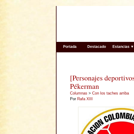
Portada
Destacado
Estancias 
[Personajes deportivos
Pékerman
Columnas
>
Con los taches arriba
Por
Rafa XIII