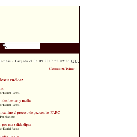
lombia - Cargada el 06.09.2017 22:09:56
COT
Síguenos en Twitter
destacados:
nas
Por Daniel Ramos
: dos bestias y media
Por Daniel Ramos
n camino el proceso de paz con las FARC
 Por Marsares
: por una salida digna
Por Daniel Ramos
queño gigante