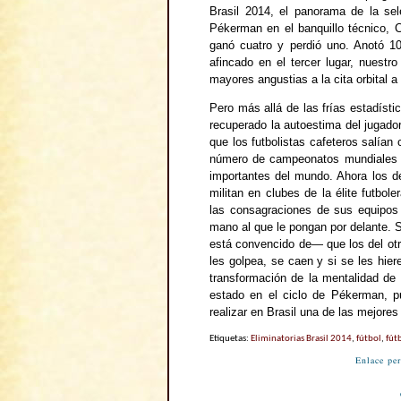
Brasil 2014, el panorama de la sel
Pékerman en el banquillo técnico, C
ganó cuatro y perdió uno. Anotó 10
afincado en el tercer lugar, nuestro
mayores angustias a la cita orbital a 
Pero más allá de las frías estadíst
recuperado la autoestima del jugad
que los futbolistas cafeteros salían 
número de campeonatos mundiales e
importantes del mundo. Ahora los d
militan en clubes de la élite futbo
las consagraciones de sus equipos
mano al que le pongan por delante.
está convencido de— que los del ot
les golpea, se caen y si se les hie
transformación de la mentalidad de n
estado en el ciclo de Pékerman, pu
realizar en Brasil una de las mejores 
Etiquetas:
Eliminatorias Brasil 2014
,
fútbol
,
fút
Enlace pe