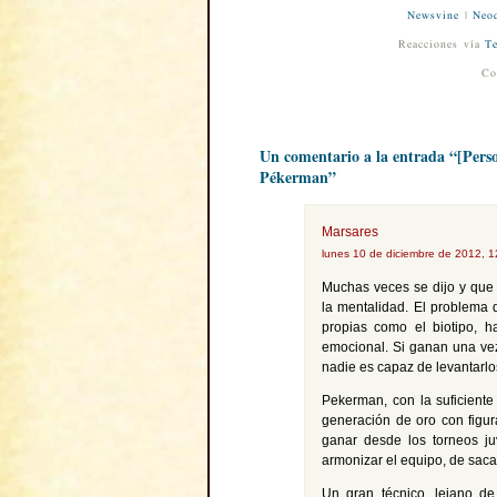
Newsvine
|
Neod
Reacciones vía
Te
Co
Un comentario a la entrada “[Person
Pékerman”
Marsares
lunes 10 de diciembre de 2012, 
Muchas veces se dijo y que 
la mentalidad. El problema d
propias como el biotipo, 
emocional. Si ganan una vez
nadie es capaz de levantarlo
Pekerman, con la suficiente
generación de oro con figur
ganar desde los torneos ju
armonizar el equipo, de saca
Un gran técnico, lejano d