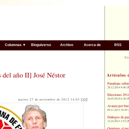
▼
Columnas ▼
Bloguiverso
Archivo
Acerca de
RSS
Co
 del año II] José Néstor
Artículos 
Paradojas cuba
29.12.2014 9:00 | 
Elecciones 2014
26.05.2014 6:30 | 
martes 27 de noviembre de 2012 14:03
COT
Avanza por bue
09.11.2013 10:49 |
Diálogos de paz
14.10.2013 3:52 | 
Quintana, el pe