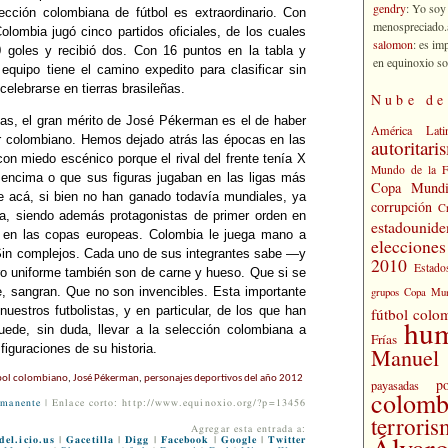
gendry
: Yo soy
ección colombiana de fútbol es extraordinario. Con
menospreciado.a
olombia jugó cinco partidos oficiales, de los cuales
salomon
: es im
 goles y recibió dos. Con 16 puntos en la tabla y
en equinoxio so
 equipo tiene el camino expedito para clasificar sin
celebrarse en tierras brasileñas.
Nube de
icas, el gran mérito de José Pékerman es el de haber
América Lati
or colombiano. Hemos dejado atrás las épocas en las
autoritari
con miedo escénico porque el rival del frente tenía X
Mundo de la 
ncima o que sus figuras jugaban en las ligas más
Copa Mundi
e acá, si bien no han ganado todavía mundiales, ya
corrupción
C
lera, siendo además protagonistas de primer orden en
estadounide
 en las copas europeas. Colombia le juega mano a
eleccione
 Sin complejos. Cada uno de sus integrantes sabe —y
2010
Estado
ro uniforme también son de carne y hueso. Que si se
grupos Copa Mun
re, sangran. Que no son invencibles. Esta importante
uestros futbolistas, y en particular, de los que han
fútbol colo
hu
ede, sin duda, llevar a la selección colombiana a
Frías
figuraciones de su historia.
Manuel 
bol colombiano
,
José Pékerman
,
personajes deportivos del año 2012
po
payasadas
colomb
rmanente
| Enlace corto: http://www.equinoxio.org/?p=13456
terrori
Agregar esta entrada a:
Álvaro
del.icio.us
|
Gacetilla
|
Digg
|
Facebook
|
Google
|
Twitter