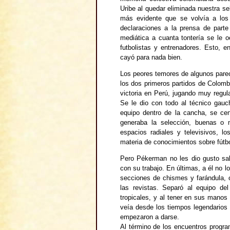
Uribe al quedar eliminada nuestra s
más evidente que se volvía a los
declaraciones a la prensa de parte
mediática a cuanta tontería se le oc
futbolistas y entrenadores. Esto, e
cayó para nada bien.
Los peores temores de algunos parec
los dos primeros partidos de Colombi
victoria en Perú, jugando muy regul
Se le dio con todo al técnico gauc
equipo dentro de la cancha, se cen
generaba la selección, buenas o 
espacios radiales y televisivos, l
materia de conocimientos sobre fútbo
Pero Pékerman no les dio gusto sal
con su trabajo. En últimas, a él no l
secciones de chismes y farándula, 
las revistas. Separó al equipo de
tropicales, y al tener en sus manos
veía desde los tiempos legendarios d
empezaron a darse.
Al término de los encuentros progra