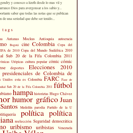
 gendry y conosco a lizeth desde lo mas vil y
rranco Dios para avergonsar a los sabio y...
portante saber que todas las notas que se publican
n de una seriedad que debe ser tenido...
 tags
Antanas Mockus
Antioquia
na
autocracia
smo
Colombia
cine
Copa del
Bogotá
Copa del Mundo Sudáfrica 2010
FIFA de 2010
al Sub 20 de la Fifa Colombia 2011
cómic
cómic
cultura popular
rónicas Utópicas
Elecciones 2010
nse
deportes
s presidenciales de Colombia de
FARC
esta es Colombia
s Unidos
Fase de
fútbol
dial Sub 20 de la Fifa Colombia 2011
hampa
mbiano
Hugo Chávez
historietas
mor
humor gráfico
Juan
Santos
Partido de la U
Medellín
parodia
política
política
litiquería
iana
Seguridad democrática
reelección
smo
uribismo
uribistas
Venezuela
 Uribe Vélez