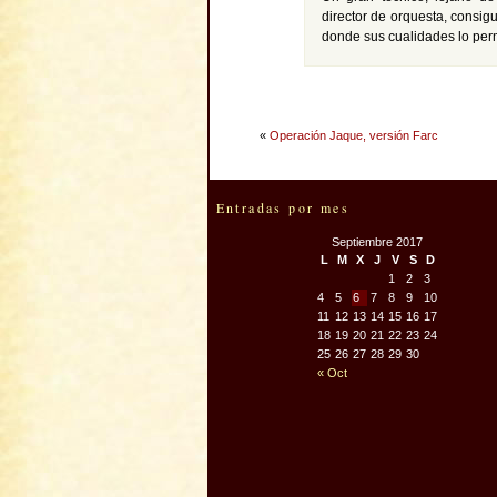
director de orquesta, consi
donde sus cualidades lo per
«
Operación Jaque, versión Farc
Entradas por mes
Septiembre 2017
L
M
X
J
V
S
D
1
2
3
4
5
6
7
8
9
10
11
12
13
14
15
16
17
18
19
20
21
22
23
24
25
26
27
28
29
30
« Oct