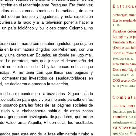
elección en el repechaje ante Paraguay. Era cada vez
Entrada
 días de las concentraciones herméticas, de cero
Siete cajas, una 
 del cuerpo técnico y jugadores, y nula exposición
Eterno respland
urriera a la radio y a la televisión poner a hacer a
11:16
n un país folclórico y bullicioso como Colombia, no
Paradojas cuban
Lo mejor y lo p
También la lluvi
ieron confirmarse con el sabor agridulce que dejaron
¿Dónde está la b
a en la eliminatoria dirigidos por Pékerman, con una
Sobre el
Brave 
ar, y una derrota en Ecuador, en donde se jugó mal.
19.09.2014 16:42
ho. La garrotera, más que juzgar el desempeño del
Una Vuelta para 
tró en el silencio del DT y las pocas noticias que
Dos a uno: lágr
malas. Al no tener con qué llenar sus páginas y
04.07.2014 22:50
os comentaristas investidos de seudoautoridades en
DOS a cero: Col
l, se dedicaron a atacar a la selección.
XIII |
28.06.2014 
iendo a responderles o a bravearlos. Siguió callado
Comenta
o contrataron para que viviera mojando pantalla en las
o posando para las fotos de las páginas sociales de
JOSE ALFRE
luchando por la 
l ruido y la chabacanería habitual de estas zonas
Claudia
: Hola l
 una generación privilegiada de jugadores, que no se
estudiamos en Bo
e Valderrama, Asprilla, Rincón et al, los resultados
GUSTAVO
: R
que Carlos Vives
mados para este año de la fase eliminatoria rumbo a