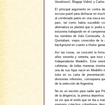
Veselinović, Blagoje Vidinić y Carlo
El principal argumento en contra d
excusa pueril para disfrazar en much
al combinado patrio en una rosca ex
país, tal como había sucedido co
alternativa se planteó que sí podía 
estuviera trabajando en el campeon
los nombres de Julio Comesaña, J
Quintabani, viejos conocidos de la
background
en cuanto a títulos ganad
Así las cosas, se concretó la firm
años sesenta y setenta, que tuvo
Independiente Medellín. Este orien
cafeteras, de todas maneras mostra
una de sus hijas nació en Medellín m
traía en su carta de presentació
divisiones inferiores, comoquiera 
de la selección de Argentina.
No es un secreto para nadie que Pé
de la dirigencia, la prensa deportiv
se vio que el estilo que se iba a ma
memoria colectiva colombiana des