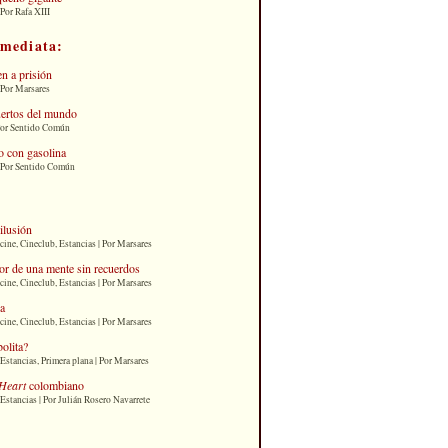
Por Rafa XIII
nmediata:
n a prisión
 Por Marsares
uertos del mundo
Por Sentido Común
 con gasolina
| Por Sentido Común
 ilusión
cine, Cineclub, Estancias | Por Marsares
or de una mente sin recuerdos
cine, Cineclub, Estancias | Por Marsares
ia
cine, Cineclub, Estancias | Por Marsares
bolita?
Estancias, Primera plana | Por Marsares
Heart
colombiano
Estancias | Por Julián Rosero Navarrete
: