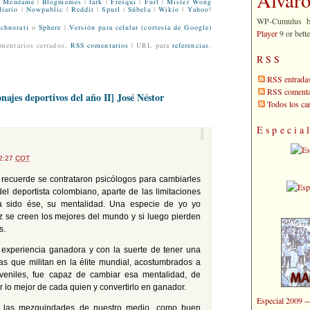
Menéame
|
Blogmemes
|
fark
|
Fresqui
|
Furl
|
Mister Wong
iario
|
Nowpublic
|
Reddit
|
Spurl
|
Súbela
|
Wikio
|
Yahoo!
WP-Cumulus 
chnorati
o
Sphere
|
Versión para celular (cortesía de Google)
Player
9 or bette
mentarios cerrados.
RSS comentarios
| URL para
referencias
.
RSS
RSS entrada
RSS comenta
ajes deportivos del año II] José Néstor
Todos los c
Especia
1
12:27
COT
recuerde se contrataron psicólogos para cambiarles
el deportista colombiano, aparte de las limitaciones
ha sido ése, su mentalidad. Una especie de yo yo
 se creen los mejores del mundo y si luego pierden
s.
 experiencia ganadora y con la suerte de tener una
as que militan en la élite mundial, acostumbrados a
veniles, fue capaz de cambiar esa mentalidad, de
r lo mejor de cada quien y convertirlo en ganador.
Especial 2009
e las mezquindades de nuestro medio, como buen