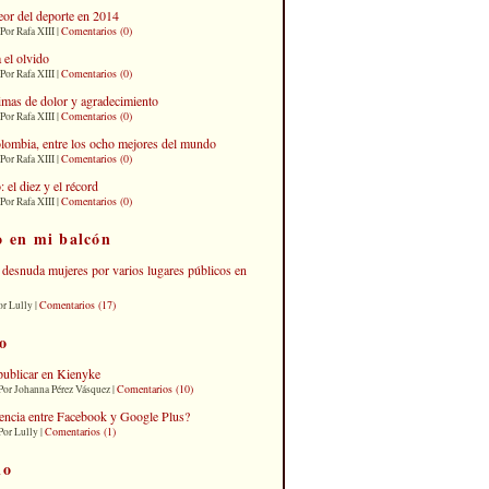
eor del deporte en 2014
Comentarios (0)
Por Rafa XIII |
 el olvido
Comentarios (0)
Por Rafa XIII |
imas de dolor y agradecimiento
Comentarios (0)
Por Rafa XIII |
lombia, entre los ocho mejores del mundo
Comentarios (0)
Por Rafa XIII |
el diez y el récord
Comentarios (0)
Por Rafa XIII |
o en mi balcón
desnuda mujeres por varios lugares públicos en
Comentarios (17)
or Lully |
o
publicar en Kienyke
Comentarios (10)
Por Johanna Pérez Vásquez |
erencia entre Facebook y Google Plus?
Comentarios (1)
Por Lully |
io