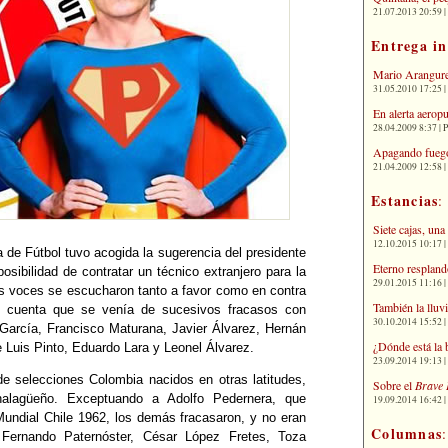
21.07.2013 20:59 | 
Entrega i
Mario Arangure
31.05.2010 17:25 |
En alerta aerop
28.04.2009 8:37 | 
Apagando fuego
21.04.2009 12:58 
Estancias
:
Siete cajas, una
12.10.2015 10:17 | 
de Fútbol tuvo acogida la sugerencia del presidente
Eterno respland
sibilidad de contratar un técnico extranjero para la
29.01.2015 11:16 | 
sas voces se escucharon tanto a favor como en contra
También la lluv
n cuenta que se venía de sucesivos fracasos con
30.10.2014 15:52 | 
s García, Francisco Maturana, Javier Álvarez, Hernán
¿Dónde está la 
Luis Pinto, Eduardo Lara y Leonel Álvarez.
23.09.2014 19:13 | 
de selecciones Colombia nacidos en otras latitudes,
Sobre el
Brave 
halagüeño. Exceptuando a Adolfo Pedernera, que
19.09.2014 16:42 | 
 Mundial Chile 1962, los demás fracasaron, y no eran
Columnas
Fernando Paternóster, César López Fretes, Toza