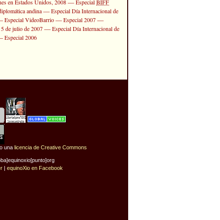
—
ones en Estados Unidos, 2008
Especial
BIFF
—
diplomática andina
Especial Día Internacional de
—
—
—
Especial VideoBarrio
Especial 2007
—
 5 de julio de 2007
Especial Día Internacional de
—
Especial 2006
jo una
licencia de Creative Commons
oba]equinoxio[punto]org
er
|
equinoXio en Facebook