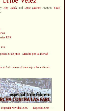
by
Roy Tanck
and
Luke Morton
requires
Flash
r.
s
rios
anales RSS
les
—
—
—
Especial Navidad 2009
Especial 2008