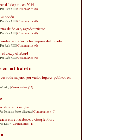
eor del deporte en 2014
Comentarios (0)
Por Rafa XIII |
 el olvido
Comentarios (0)
Por Rafa XIII |
imas de dolor y agradecimiento
Comentarios (0)
Por Rafa XIII |
lombia, entre los ocho mejores del mundo
Comentarios (0)
Por Rafa XIII |
el diez y el récord
Comentarios (0)
Por Rafa XIII |
o en mi balcón
desnuda mujeres por varios lugares públicos en
Comentarios (17)
or Lully |
o
publicar en Kienyke
Comentarios (10)
Por Johanna Pérez Vásquez |
erencia entre Facebook y Google Plus?
Comentarios (1)
Por Lully |
io