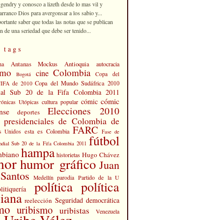
 gendry y conosco a lizeth desde lo mas vil y
rranco Dios para avergonsar a los sabio y...
portante saber que todas las notas que se publican
n de una seriedad que debe ser tenido...
 tags
Antanas Mockus
Antioquia
na
autocracia
smo
Colombia
cine
Copa del
Bogotá
Copa del Mundo Sudáfrica 2010
FIFA de 2010
al Sub 20 de la Fifa Colombia 2011
cómic
cómic
cultura popular
rónicas Utópicas
Elecciones 2010
nse
deportes
s presidenciales de Colombia de
FARC
esta es Colombia
s Unidos
Fase de
fútbol
dial Sub 20 de la Fifa Colombia 2011
hampa
mbiano
Hugo Chávez
historietas
mor
humor gráfico
Juan
Santos
Partido de la U
Medellín
parodia
política
política
litiquería
iana
Seguridad democrática
reelección
smo
uribismo
uribistas
Venezuela
 Uribe Vélez