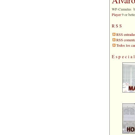
WP-Cumulus 
Player
9 or bette
RSS
RSS entrada
RSS comenta
Todos los c
Especia