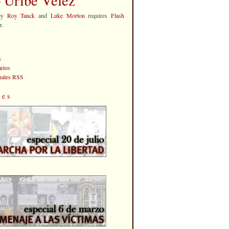
by
Roy Tanck
and
Luke Morton
requires
Flash
r.
s
rios
anales RSS
les