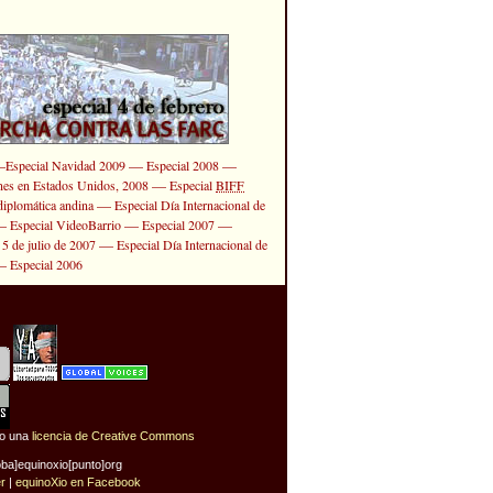
—
—
—
Especial Navidad 2009
Especial 2008
—
ones en Estados Unidos, 2008
Especial
BIFF
—
diplomática andina
Especial Día Internacional de
—
—
—
Especial VideoBarrio
Especial 2007
—
 5 de julio de 2007
Especial Día Internacional de
—
Especial 2006
jo una
licencia de Creative Commons
oba]equinoxio[punto]org
er
|
equinoXio en Facebook