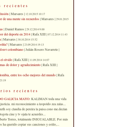
s recientes
ilusión
| Marsares |
12.10.2015 10:17
or de una mente sin recuerdos
| Marsares |
29.01.2015
as
| Daniel Ramos |
29.12.2014 9:00
eor del deporte en 2014
| Rafa XIII |
07.12.2014 11:43
a
| Marsares |
30.10.2014 15:52
olita?
| Marsares |
23.09.2014 19:13
Heart
colombiano
| Julián Rosero Navarrete |
el olvido
| Rafa XIII |
11.09.2014 14:07
imas de dolor y agradecimiento
| Rafa XIII |
ombia, entre los ocho mejores del mundo
| Rafa
23:19
rios recientes
DO GALICIA MAYO
: KALIMAN toda una vida
justicia. mi reconocimiento a leopoldo zea zalas...
izeth soy claudia de pereira la paisa cono me.decían
gota cine y tv ojala te acuerdes...
oberto Torres, totalmente INIGUALABLE. Por más
 ha querido copiar sus canciones y estilo,...