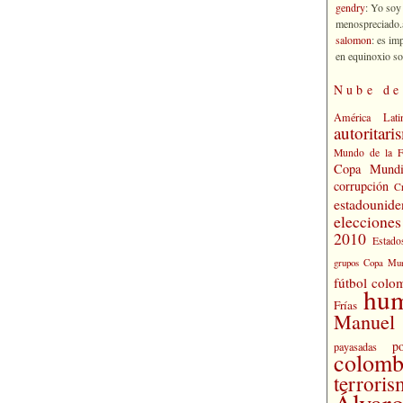
gendry
: Yo soy
menospreciado.a
salomon
: es im
en equinoxio so
Nube de
América Lati
autoritari
Mundo de la 
Copa Mundi
corrupción
C
estadounide
eleccione
2010
Estado
grupos Copa Mun
fútbol colo
hu
Frías
Manuel 
po
payasadas
colomb
terrori
Álvaro