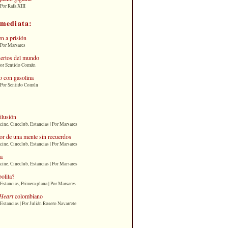
Por Rafa XIII
nmediata:
n a prisión
 Por Marsares
uertos del mundo
Por Sentido Común
 con gasolina
| Por Sentido Común
 ilusión
cine, Cineclub, Estancias | Por Marsares
or de una mente sin recuerdos
cine, Cineclub, Estancias | Por Marsares
ia
cine, Cineclub, Estancias | Por Marsares
bolita?
Estancias, Primera plana | Por Marsares
Heart
colombiano
Estancias | Por Julián Rosero Navarrete
: