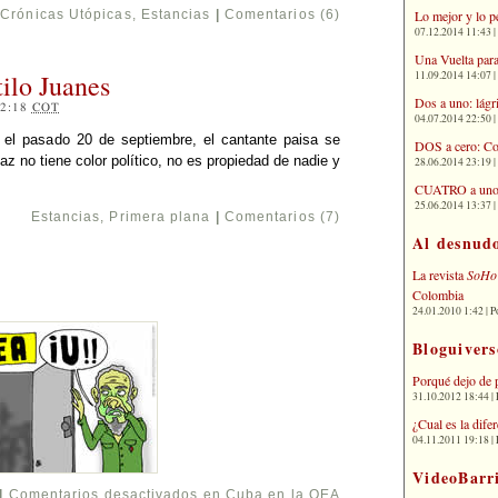
Lo mejor y lo p
Crónicas Utópicas
,
Estancias
|
Comentarios (6)
07.12.2014 11:43 | 
Una Vuelta para
11.09.2014 14:07 | 
tilo Juanes
Dos a uno: lágr
12:18
COT
04.07.2014 22:50 | 
 el pasado 20 de septiembre, el cantante paisa se
DOS a cero: Co
az no tiene color político, no es propiedad de nadie y
28.06.2014 23:19 | 
CUATRO a uno: 
25.06.2014 13:37 | 
Estancias
,
Primera plana
|
Comentarios (7)
Al desnud
La revista
SoHo
Colombia
24.01.2010 1:42 | P
Bloguivers
Porqué dejo de 
31.10.2012 18:44 | 
¿Cual es la dif
04.11.2011 19:18 | 
VideoBarr
|
Comentarios desactivados
en Cuba en la OEA