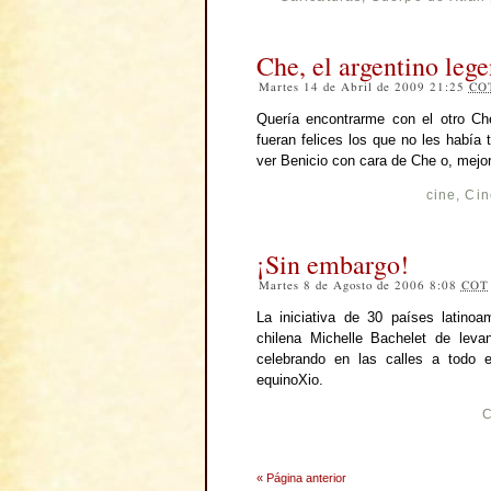
Che, el argentino leg
Martes 14 de Abril de 2009 21:25
CO
Quería encontrarme con el otro Ch
fueran felices los que no les había
ver Benicio con cara de Che o, mejo
cine
,
Cin
¡Sin embargo!
Martes 8 de Agosto de 2006 8:08
COT
La iniciativa de 30 países latinoa
chilena Michelle Bachelet de lev
celebrando en las calles a todo 
equinoXio.
C
« Página anterior