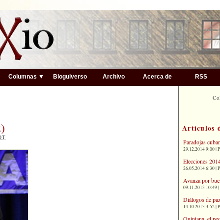
▼
Columnas ▼
Bloguiverso
Archivo
Acerca de
RSS
Co
)
Artículos 
OT
Paradojas cuba
29.12.2014 9:00 | 
Elecciones 2014
26.05.2014 6:30 | 
Avanza por bue
09.11.2013 10:49 |
Diálogos de paz
14.10.2013 3:52 | 
Quintana, el pe