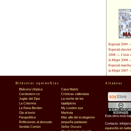
Especial 2009
Especial elecci
—
2008
Crisis 
la Mujer 2008
Especial marcha
la Mujer 2007
Bitácoras equinoXias
Alianzas
Bitácora Utópica
Casa Matriz
Carobotero-co
Crónicas vallenatas
Juglar del Zipa
La noche de los
La Columna
tajalápices
La Rana Berden
My London eye
Ojo al texto
Markota
Esta obra está ba
Parapolítica
Más allá del ecologismo
Reflexiones al desnudo
pequeña padawan
Contacto: info[arr
Sentido Común
Señor Oscuro
equinoXio en twitt