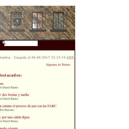
lombia - Cargada el 06.09.2017 22:15:19
COT
Síguenos en Twitter
destacados:
nas
Por Daniel Ramos
: dos bestias y media
Por Daniel Ramos
n camino el proceso de paz con las FARC
 Por Marsares
: por una salida digna
Por Daniel Ramos
queño gigante