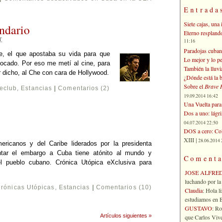
Entrada
Siete cajas, una 
endario
Eterno respland
T
11:16
Paradojas cuban
e, el que apostaba su vida para que
Lo mejor y lo p
 tocado. Por eso me metí al cine, para
También la lluvi
r dicho, al Che con cara de Hollywood.
¿Dónde está la b
Sobre el
Brave 
eclub
,
Estancias
|
Comentarios (2)
19.09.2014 16:42
Una Vuelta para 
Dos a uno: lágr
04.07.2014 22:50
DOS a cero: Col
XIII |
28.06.2014 
mericanos y del Caribe liderados por la presidenta
antar el embargo a Cuba tiene atónito al mundo y
Comenta
el pueblo cubano. Crónica Utópica eXclusiva para
JOSE ALFRE
luchando por la 
rónicas Utópicas
,
Estancias
|
Comentarios (10)
Claudia
: Hola l
estudiamos en Bo
GUSTAVO
: R
Artículos siguientes »
que Carlos Vives