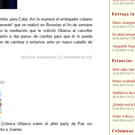
21.07.2013 20:59 | 
Entrega i
ambio para Cuba. Así lo expresó el embajador cubano
Mario Arangure
esente” que se realizó en Bruselas el fin de semana
31.05.2010 17:25 |
a la mediación que le solicitó Obama al canciller
En alerta aerop
Castro a dar pasos de cambio para que él lo pueda
28.04.2009 8:37 | 
po de cambiar o estamos ante un nuevo caballo de
Apagando fuego
21.04.2009 12:58 
Artículo destacado
|
Comentarios (3)
Estancias
:
Siete cajas, una
12.10.2015 10:17 | 
Eterno respland
OT
29.01.2015 11:16 | 
También la lluv
30.10.2014 15:52 | 
¿Dónde está la 
23.09.2014 19:13 | 
Sobre el
Brave 
19.09.2014 16:42 | 
Crónica Utópica sobre el after party de Paz sin
nto a Juanes.
Columnas