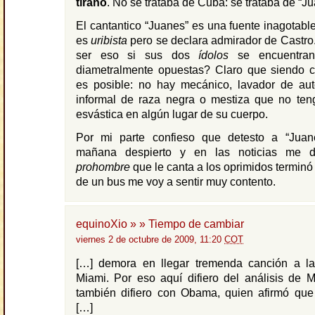
tirano
. No se trataba de Cuba: se trataba de “Ju
El cantantico “Juanes” es una fuente inagotable
es
uribista
pero se declara admirador de Castr
ser eso si sus dos
ídolos
se encuentran
diametralmente opuestas? Claro que siendo 
es posible: no hay mecánico, lavador de au
informal de raza negra o mestiza que no ten
esvástica en algún lugar de su cuerpo.
Por mi parte confieso que detesto a “Juan
mañana despierto y en las noticias me 
prohombre
que le canta a los oprimidos terminó 
de un bus me voy a sentir muy contento.
equinoXio » » Tiempo de cambiar
viernes 2 de octubre de 2009, 11:20
COT
[…] demora en llegar tremenda canción a l
Miami. Por eso aquí difiero del análisis de 
también difiero con Obama, quien afirmó que 
[…]