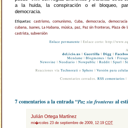
a la huida, la conspiración o el bloqueo, pa
democracia.
Etiquetas:
castrismo
,
comunismo
,
Cuba
,
democracia
,
democraci
cubana
,
Juanes
,
La Habana
,
música
,
paz
,
Paz sin fronteras
,
Plaza de 
castrista
,
subversión
Enlace permanente
| Enlace corto: http://www.
A
del.icio.us
|
Gacetilla
|
Digg
|
Facebo
Menéame
|
Blogmemes
|
fark
|
Fresqu
Newsvine
|
Neodiario
|
Nowpublic
|
Reddit
|
Spurl
|
S
Reacciones vía
Technorati
o
Sphere
|
Versión para celula
Comentarios cerrados.
RSS comentarios
|
7 comentarios a la entrada “
Paz sin fronteras
al est
Julián Ortega Martínez
mi�rcoles 23 de septiembre de 2009, 12:19
COT