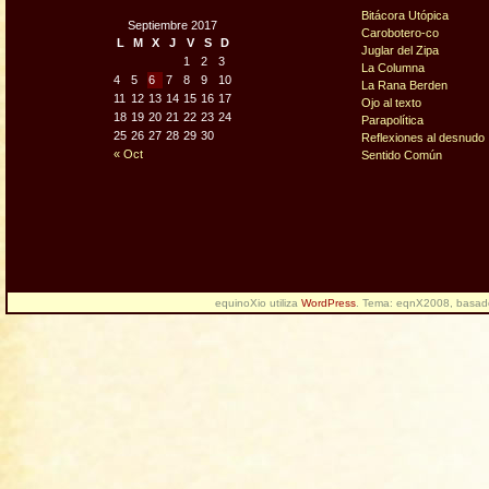
Bitácora Utópica
Septiembre 2017
Carobotero-co
L
M
X
J
V
S
D
Juglar del Zipa
1
2
3
La Columna
4
5
6
7
8
9
10
La Rana Berden
11
12
13
14
15
16
17
Ojo al texto
18
19
20
21
22
23
24
Parapolítica
25
26
27
28
29
30
Reflexiones al desnudo
« Oct
Sentido Común
equinoXio utiliza
WordPress
. Tema: eqnX2008, basa