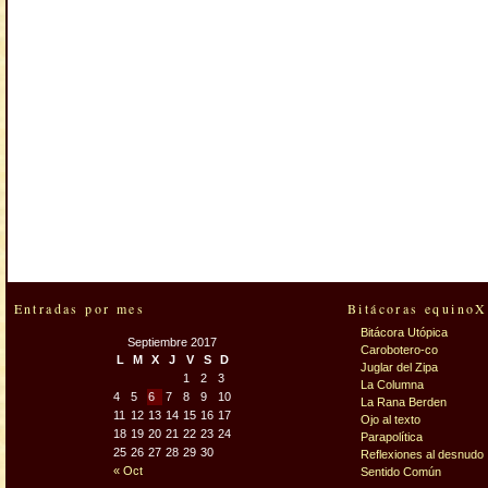
Entradas por mes
Bitácoras equinoX
Bitácora Utópica
Septiembre 2017
Carobotero-co
L
M
X
J
V
S
D
Juglar del Zipa
1
2
3
La Columna
4
5
6
7
8
9
10
La Rana Berden
11
12
13
14
15
16
17
Ojo al texto
18
19
20
21
22
23
24
Parapolítica
25
26
27
28
29
30
Reflexiones al desnudo
« Oct
Sentido Común