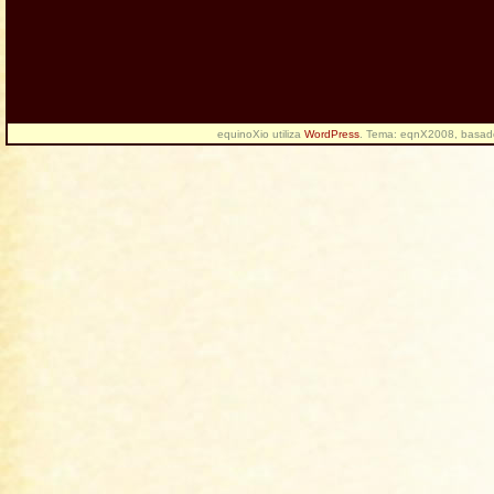
equinoXio utiliza
WordPress
. Tema: eqnX2008, basa