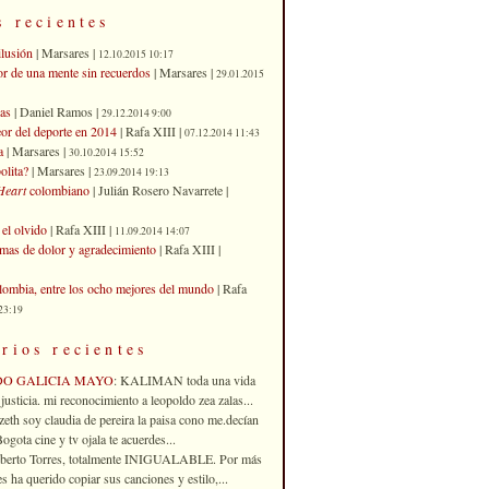
s recientes
ilusión
| Marsares |
12.10.2015 10:17
or de una mente sin recuerdos
| Marsares |
29.01.2015
as
| Daniel Ramos |
29.12.2014 9:00
eor del deporte en 2014
| Rafa XIII |
07.12.2014 11:43
a
| Marsares |
30.10.2014 15:52
olita?
| Marsares |
23.09.2014 19:13
Heart
colombiano
| Julián Rosero Navarrete |
el olvido
| Rafa XIII |
11.09.2014 14:07
imas de dolor y agradecimiento
| Rafa XIII |
ombia, entre los ocho mejores del mundo
| Rafa
23:19
rios recientes
DO GALICIA MAYO
: KALIMAN toda una vida
justicia. mi reconocimiento a leopoldo zea zalas...
izeth soy claudia de pereira la paisa cono me.decían
gota cine y tv ojala te acuerdes...
oberto Torres, totalmente INIGUALABLE. Por más
 ha querido copiar sus canciones y estilo,...