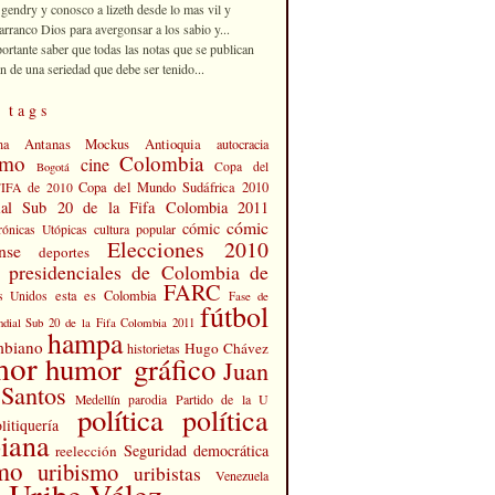
 gendry y conosco a lizeth desde lo mas vil y
rranco Dios para avergonsar a los sabio y...
portante saber que todas las notas que se publican
n de una seriedad que debe ser tenido...
 tags
Antanas Mockus
Antioquia
na
autocracia
smo
Colombia
cine
Copa del
Bogotá
Copa del Mundo Sudáfrica 2010
FIFA de 2010
al Sub 20 de la Fifa Colombia 2011
cómic
cómic
cultura popular
rónicas Utópicas
Elecciones 2010
nse
deportes
s presidenciales de Colombia de
FARC
esta es Colombia
s Unidos
Fase de
fútbol
dial Sub 20 de la Fifa Colombia 2011
hampa
mbiano
Hugo Chávez
historietas
mor
humor gráfico
Juan
Santos
Partido de la U
Medellín
parodia
política
política
litiquería
iana
Seguridad democrática
reelección
smo
uribismo
uribistas
Venezuela
 Uribe Vélez