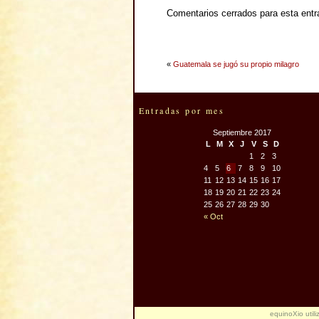
Comentarios cerrados para esta entr
«
Guatemala se jugó su propio milagro
Entradas por mes
Septiembre 2017
L
M
X
J
V
S
D
1
2
3
4
5
6
7
8
9
10
11
12
13
14
15
16
17
18
19
20
21
22
23
24
25
26
27
28
29
30
« Oct
equinoXio util