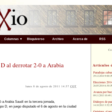
▼
Columnas ▼
Bloguiverso
Archivo
Acerca de
RSS
Co
 D al derrotar 2-0 a Arabia
Artículos 
Paradojas cuba
29.12.2014 9:00 | 
Elecciones 2014
26.05.2014 6:30 | 
lunes 8 de agosto de 2011 14:57
COT
Avanza por bue
09.11.2013 10:49 |
Diálogos de paz
ó a Arabia Saudí en la tercera jornada,
14.10.2013 3:52 | 
upo D, en juego disputado el 6 de agosto en la ciudad
Quintana, el pe