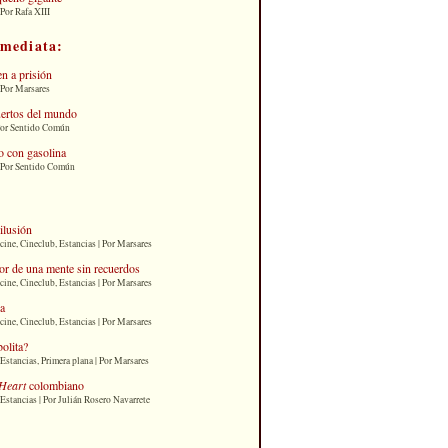
Por Rafa XIII
nmediata:
n a prisión
 Por Marsares
uertos del mundo
Por Sentido Común
 con gasolina
| Por Sentido Común
 ilusión
cine, Cineclub, Estancias | Por Marsares
or de una mente sin recuerdos
cine, Cineclub, Estancias | Por Marsares
ia
cine, Cineclub, Estancias | Por Marsares
bolita?
Estancias, Primera plana | Por Marsares
Heart
colombiano
Estancias | Por Julián Rosero Navarrete
: