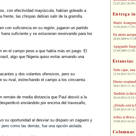
21.07.2013 20:59 | 
s, con efectividad mayúscula, habían goleado a
Entrega i
 frente, las chispas debían salir de la gramilla.
Mario Arangure
31.05.2010 17:25 |
en con suficiencia en su región, jugaron un partido
 fuera suficiente y se estuvieran reservando para los
En alerta aerop
28.04.2009 8:37 | 
Apagando fuego
21.04.2009 12:58 
on en el campo pese a que había más en juego. El
rasil, algo que Nigeria quiso evitar armando una
Estancias
:
Siete cajas, una
tacantes y dos volantes ofensivos, pero su
12.10.2015 10:17 | 
de su rival, estrechando el campo a los cincuenta
Eterno respland
29.01.2015 11:16 | 
También la lluv
un remate de media distancia que Paul desvió a la
30.10.2014 15:52 | 
 desperdició enviándolo por encima del travesaño,
¿Dónde está la 
23.09.2014 19:13 | 
Sobre el
Brave 
vo su oportunidad al desviar su disparo un zaguero y
19.09.2014 16:42 | 
, pero como las demás, fue una opción aislada.
Columnas