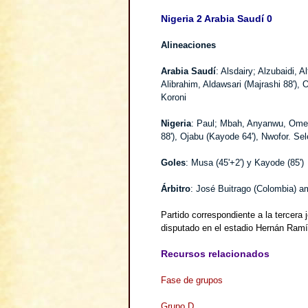
Nigeria 2 Arabia Saudí 0
Alineaciones
Arabia Saudí
: Alsdairy; Alzubaidi, A
Alibrahim, Aldawsari (Majrashi 88'), O
Koroni
Nigeria
: Paul; Mbah, Anyanwu, Omer
88'), Ojabu (Kayode 64'), Nwofor. S
Goles
: Musa (45'+2') y Kayode (85')
Árbitro
: José Buitrago (Colombia) a
Partido correspondiente a la tercera
disputado en el estadio Hernán Ramír
Recursos relacionados
Fase de grupos
Grupo D