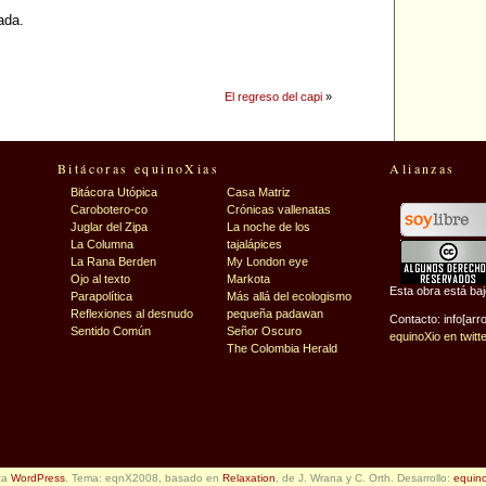
ada.
El regreso del capi
»
Bitácoras equinoXias
Alianzas
Bitácora Utópica
Casa Matriz
Carobotero-co
Crónicas vallenatas
Juglar del Zipa
La noche de los
La Columna
tajalápices
La Rana Berden
My London eye
Ojo al texto
Markota
Esta obra está ba
Parapolítica
Más allá del ecologismo
Reflexiones al desnudo
pequeña padawan
Contacto: info[arr
Sentido Común
Señor Oscuro
equinoXio en twitt
The Colombia Herald
iza
WordPress
. Tema: eqnX2008, basado en
Relaxation
, de J. Wrana y C. Orth. Desarrollo:
equin