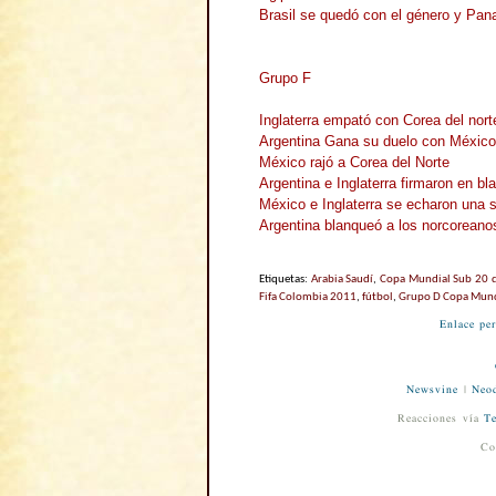
Brasil se quedó con el género y Pa
Grupo F
Inglaterra empató con Corea del nort
Argentina Gana su duelo con México
México rajó a Corea del Norte
Argentina e Inglaterra firmaron en bl
México e Inglaterra se echaron una s
Argentina blanqueó a los norcoreano
Etiquetas:
Arabia Saudí
,
Copa Mundial Sub 20 d
Fifa Colombia 2011
,
fútbol
,
Grupo D Copa Mundi
Enlace pe
Newsvine
|
Neod
Reacciones vía
Te
Co