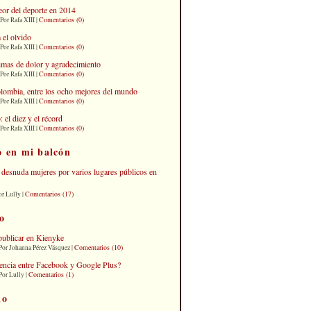
eor del deporte en 2014
Comentarios (0)
Por Rafa XIII |
 el olvido
Comentarios (0)
Por Rafa XIII |
imas de dolor y agradecimiento
Comentarios (0)
Por Rafa XIII |
lombia, entre los ocho mejores del mundo
Comentarios (0)
Por Rafa XIII |
el diez y el récord
Comentarios (0)
Por Rafa XIII |
o en mi balcón
desnuda mujeres por varios lugares públicos en
Comentarios (17)
or Lully |
o
publicar en Kienyke
Comentarios (10)
Por Johanna Pérez Vásquez |
erencia entre Facebook y Google Plus?
Comentarios (1)
Por Lully |
io