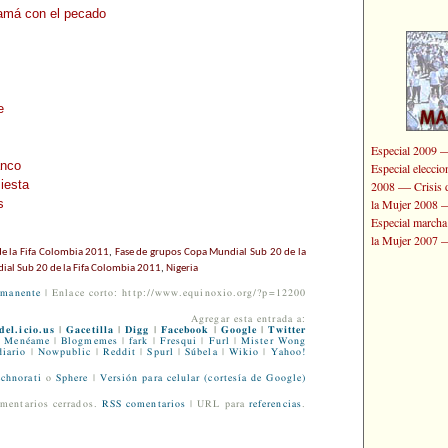
namá con el pecado
e
Especial 2009
anco
Especial elecci
—
iesta
2008
Crisis 
la Mujer 2008
s
Especial marcha
la Mujer 2007
e la Fifa Colombia 2011
,
Fase de grupos Copa Mundial Sub 20 de la
al Sub 20 de la Fifa Colombia 2011
,
Nigeria
rmanente
| Enlace corto: http://www.equinoxio.org/?p=12200
Agregar esta entrada a:
del.icio.us
|
Gacetilla
|
Digg
|
Facebook
|
Google
|
Twitter
Menéame
|
Blogmemes
|
fark
|
Fresqui
|
Furl
|
Mister Wong
iario
|
Nowpublic
|
Reddit
|
Spurl
|
Súbela
|
Wikio
|
Yahoo!
chnorati
o
Sphere
|
Versión para celular (cortesía de Google)
mentarios cerrados.
RSS comentarios
| URL para
referencias
.