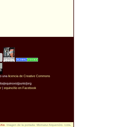
jo una
licencia de Creative Commons
oba]equinoxio[punto]org
er
|
equinoXio en Facebook
oXio
. Imagen de la portada: Mornatur Arquenóro.
0,319s.