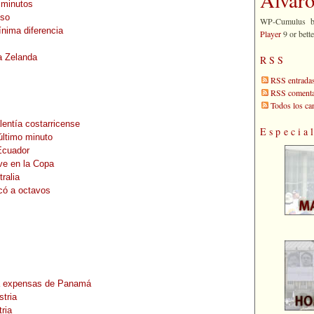
 minutos
nso
WP-Cumulus 
ínima diferencia
Player
9 or bette
a Zelanda
RSS
RSS entrada
RSS comenta
Todos los c
lentía costarricense
Especia
último minuto
Ecuador
ive en la Copa
ralia
icó a octavos
n a expensas de Panamá
stria
tria