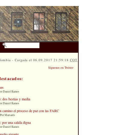
lombia - Cargada el 06.09.2017 21:59:18
COT
Síguenos en Twitter
destacados:
nas
Por Daniel Ramos
: dos bestias y media
Por Daniel Ramos
n camino el proceso de paz con las FARC
 Por Marsares
: por una salida digna
Por Daniel Ramos
queño gigante