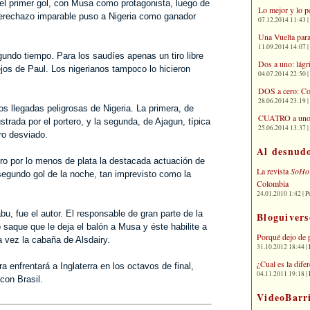
 del primer gol, con Musa como protagonista, luego de
Lo mejor y lo p
derechazo imparable puso a Nigeria como ganador
07.12.2014 11:43 | 
Una Vuelta para
11.09.2014 14:07 | 
undo tiempo. Para los saudíes apenas un tiro libre
Dos a uno: lágr
ejos de Paul. Los nigerianos tampoco lo hicieron
04.07.2014 22:50 | 
DOS a cero: Co
28.06.2014 23:19 | 
os llegadas peligrosas de Nigeria. La primera, de
CUATRO a uno: 
strada por el portero, y la segunda, de Ajagun, típica
25.06.2014 13:37 | 
ro desviado.
Al desnud
ro por lo menos de plata la destacada actuación de
La revista
SoHo
segundo gol de la noche, tan imprevisto como la
Colombia
24.01.2010 1:42 | P
u, fue el autor. El responsable de gran parte de la
Bloguivers
saque que le deja el balón a Musa y éste habilite a
Porqué dejo de 
 vez la cabaña de Alsdairy.
31.10.2012 18:44 | 
¿Cual es la dif
a enfrentará a Inglaterra en los octavos de final,
04.11.2011 19:18 | 
con Brasil.
VideoBarr