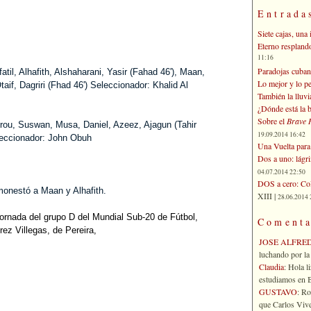
Entrada
Siete cajas, una 
Eterno respland
11:16
Paradojas cuban
lfatil, Alhafith, Alshaharani, Yasir (Fahad 46'), Maan,
Lo mejor y lo p
taif, Dagriri (Fhad 46') Seleccionador: Khalid Al
También la lluvi
¿Dónde está la b
Sobre el
Brave 
ou, Suswan, Musa, Daniel, Azeez, Ajagun (Tahir
19.09.2014 16:42
eleccionador: John Obuh
Una Vuelta para 
Dos a uno: lágr
04.07.2014 22:50
DOS a cero: Col
monestó a Maan y Alhafith.
XIII |
28.06.2014 
 jornada del grupo D del Mundial Sub-20 de Fútbol,
Comenta
ez Villegas, de Pereira,
JOSE ALFRE
luchando por la 
Claudia
: Hola l
estudiamos en Bo
GUSTAVO
: R
que Carlos Vives