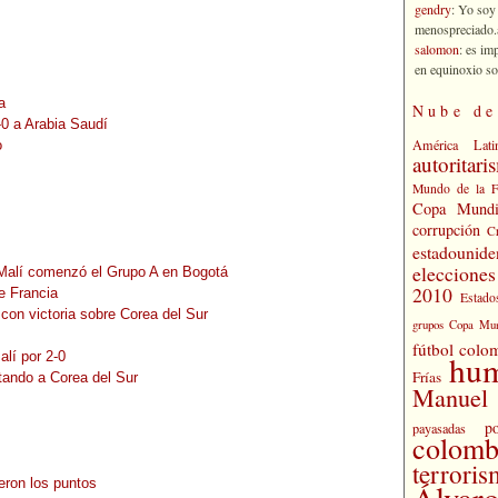
gendry
: Yo soy
menospreciado.a
salomon
: es im
en equinoxio so
a
Nube de
-0 a Arabia Saudí
América Lati
o
autoritari
Mundo de la 
Copa Mundi
corrupción
C
estadounide
eleccione
 Malí comenzó el Grupo A en Bogotá
2010
e Francia
Estado
 con victoria sobre Corea del Sur
grupos Copa Mun
fútbol colo
hu
lí por 2-0
Frías
otando a Corea del Sur
Manuel 
po
payasadas
colomb
terrori
eron los puntos
Álvaro