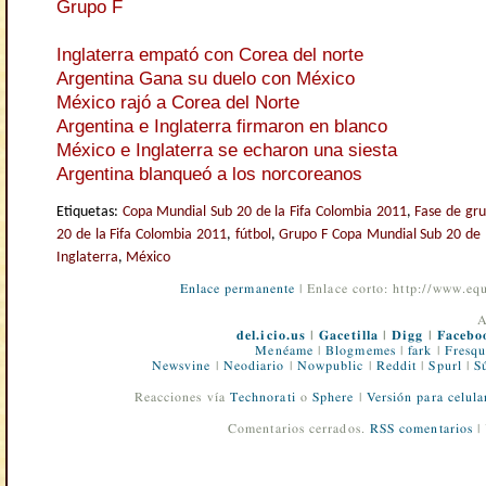
Grupo F
Inglaterra empató con Corea del norte
Argentina Gana su duelo con México
México rajó a Corea del Norte
Argentina e Inglaterra firmaron en blanco
México e Inglaterra se echaron una siesta
Argentina blanqueó a los norcoreanos
Etiquetas:
Copa Mundial Sub 20 de la Fifa Colombia 2011
,
Fase de gr
20 de la Fifa Colombia 2011
,
fútbol
,
Grupo F Copa Mundial Sub 20 de 
Inglaterra
,
México
Enlace permanente
| Enlace corto: http://www.e
A
del.icio.us
|
Gacetilla
|
Digg
|
Facebo
Menéame
|
Blogmemes
|
fark
|
Fresqu
Newsvine
|
Neodiario
|
Nowpublic
|
Reddit
|
Spurl
|
S
Reacciones vía
Technorati
o
Sphere
|
Versión para celula
Comentarios cerrados.
RSS comentarios
|