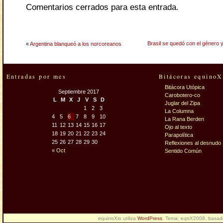
Comentarios cerrados para esta entrada.
Brasil se quedó con el género
«
Argentina blanqueó a los norcoreanos
Entradas por mes
Bitácoras equinoX
Bitácora Utópica
Septiembre 2017
Carobotero-co
L
M
X
J
V
S
D
Juglar del Zipa
1
2
3
La Columna
4
5
6
7
8
9
10
La Rana Berden
11
12
13
14
15
16
17
Ojo al texto
18
19
20
21
22
23
24
Parapolítica
25
26
27
28
29
30
Reflexiones al desnudo
« Oct
Sentido Común
equinoXio utiliza
WordPress
. Tema: eqnX2008, basa