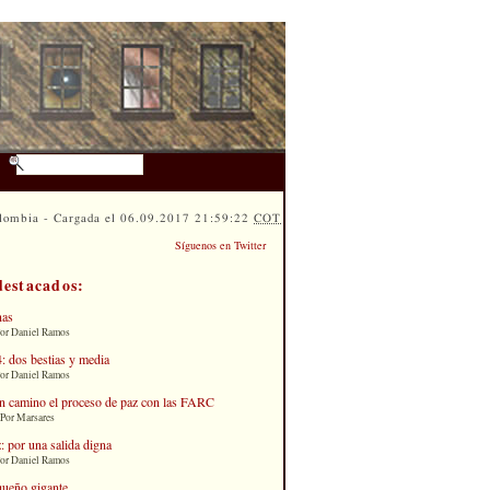
lombia - Cargada el 06.09.2017 21:59:22
COT
Síguenos en Twitter
destacados:
nas
Por Daniel Ramos
: dos bestias y media
Por Daniel Ramos
n camino el proceso de paz con las FARC
 Por Marsares
: por una salida digna
Por Daniel Ramos
queño gigante