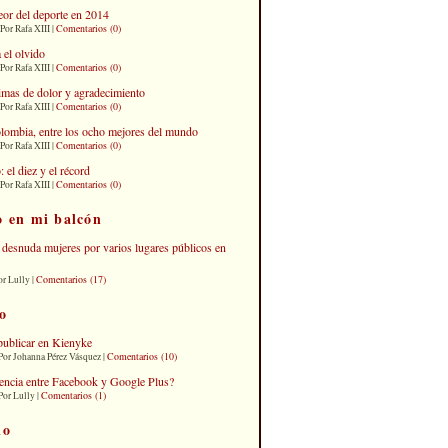
eor del deporte en 2014
Comentarios (0)
Por Rafa XIII |
 el olvido
Comentarios (0)
Por Rafa XIII |
imas de dolor y agradecimiento
Comentarios (0)
Por Rafa XIII |
lombia, entre los ocho mejores del mundo
Comentarios (0)
Por Rafa XIII |
el diez y el récord
Comentarios (0)
Por Rafa XIII |
o en mi balcón
desnuda mujeres por varios lugares públicos en
Comentarios (17)
or Lully |
o
publicar en Kienyke
Comentarios (10)
Por Johanna Pérez Vásquez |
erencia entre Facebook y Google Plus?
Comentarios (1)
Por Lully |
io