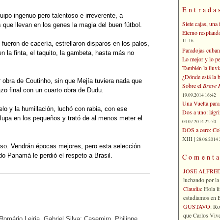
Entrada
ipo ingenuo pero talentoso e irreverente, a
Siete cajas, una 
 que llevan en los genes la magia del buen fútbol.
Eterno respland
11:16
fueron de cacería, estrellaron disparos en los palos,
Paradojas cuban
n la finta, el taquito, la gambeta, hasta más no
Lo mejor y lo p
También la lluvi
¿Dónde está la b
r obra de Coutinho, sin que Mejía tuviera nada que
Sobre el
Brave 
azo final con un cuarto obra de Dudu.
19.09.2014 16:42
Una Vuelta para 
o y la humillación, luchó con rabia, con ese
Dos a uno: lágr
upa en los pequeños y trató de al menos meter el
04.07.2014 22:50
DOS a cero: Col
XIII |
28.06.2014 
uso. Vendrán épocas mejores, pero esta selección
ido Panamá le perdió el respeto a Brasil.
Comenta
JOSE ALFRE
luchando por la 
Claudia
: Hola l
estudiamos en Bo
GUSTAVO
: R
que Carlos Vives
Romário Leiria, Gabriel Silva; Casemiro, Philippe