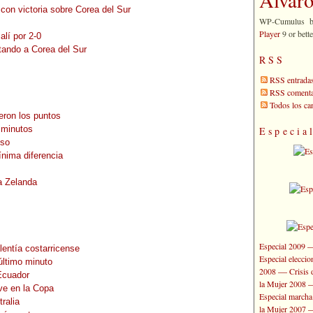
 con victoria sobre Corea del Sur
WP-Cumulus 
Player
9 or bette
lí por 2-0
otando a Corea del Sur
RSS
RSS entrada
RSS comenta
Todos los c
eron los puntos
 minutos
Especia
nso
ínima diferencia
a Zelanda
Especial 2009
lentía costarricense
Especial elecci
último minuto
—
2008
Crisis 
Ecuador
la Mujer 2008
ive en la Copa
Especial marcha
ralia
la Mujer 2007