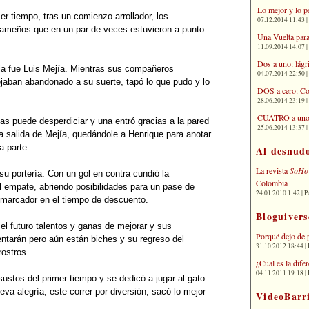
Lo mejor y lo p
mer tiempo, tras un comienzo arrollador, los
07.12.2014 11:43 | 
nameños que en un par de veces estuvieron a punto
Una Vuelta para
11.09.2014 14:07 | 
Dos a uno: lágr
oria fue Luis Mejía. Mientras sus compañeros
04.07.2014 22:50 | 
ejaban abandonado a su suerte, tapó lo que pudo y lo
DOS a cero: Co
28.06.2014 23:19 | 
CUATRO a uno: 
las puede desperdiciar y una entró gracias a la pared
25.06.2014 13:37 | 
a salida de Mejía, quedándole a Henrique para anotar
a parte.
Al desnud
La revista
SoHo
u portería. Con un gol en contra cundió la
Colombia
l empate, abriendo posibilidades para un pase de
24.01.2010 1:42 | P
 marcador en el tiempo de descuento.
Bloguivers
l futuro talentos y ganas de mejorar y sus
Porqué dejo de 
ntarán pero aún están biches y su regreso del
31.10.2012 18:44 | 
rostros.
¿Cual es la dif
04.11.2011 19:18 | 
sustos del primer tiempo y se dedicó a jugar al gato
eva alegría, este correr por diversión, sacó lo mejor
VideoBarr