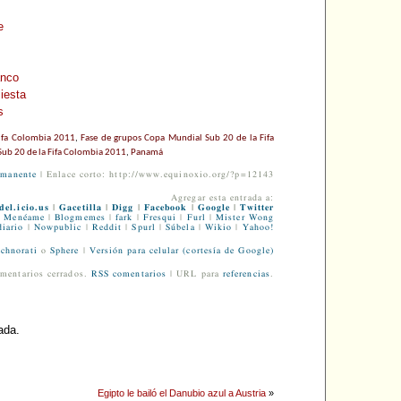
e
anco
iesta
s
ifa Colombia 2011
,
Fase de grupos Copa Mundial Sub 20 de la Fifa
ub 20 de la Fifa Colombia 2011
,
Panamá
rmanente
| Enlace corto: http://www.equinoxio.org/?p=12143
Agregar esta entrada a:
del.icio.us
|
Gacetilla
|
Digg
|
Facebook
|
Google
|
Twitter
Menéame
|
Blogmemes
|
fark
|
Fresqui
|
Furl
|
Mister Wong
iario
|
Nowpublic
|
Reddit
|
Spurl
|
Súbela
|
Wikio
|
Yahoo!
chnorati
o
Sphere
|
Versión para celular (cortesía de Google)
mentarios cerrados.
RSS comentarios
| URL para
referencias
.
ada.
Egipto le bailó el Danubio azul a Austria
»