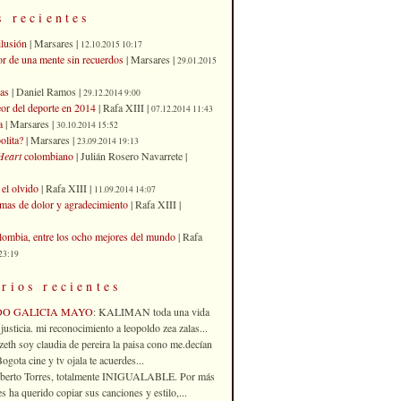
s recientes
ilusión
| Marsares |
12.10.2015 10:17
or de una mente sin recuerdos
| Marsares |
29.01.2015
as
| Daniel Ramos |
29.12.2014 9:00
eor del deporte en 2014
| Rafa XIII |
07.12.2014 11:43
a
| Marsares |
30.10.2014 15:52
olita?
| Marsares |
23.09.2014 19:13
Heart
colombiano
| Julián Rosero Navarrete |
el olvido
| Rafa XIII |
11.09.2014 14:07
imas de dolor y agradecimiento
| Rafa XIII |
ombia, entre los ocho mejores del mundo
| Rafa
23:19
rios recientes
DO GALICIA MAYO
: KALIMAN toda una vida
justicia. mi reconocimiento a leopoldo zea zalas...
izeth soy claudia de pereira la paisa cono me.decían
gota cine y tv ojala te acuerdes...
oberto Torres, totalmente INIGUALABLE. Por más
 ha querido copiar sus canciones y estilo,...