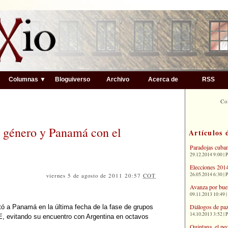
▼
Columnas ▼
Bloguiverso
Archivo
Acerca de
RSS
Co
l género y Panamá con el
Artículos 
Paradojas cuba
29.12.2014 9:00 | 
Elecciones 2014
26.05.2014 6:30 | 
viernes 5 de agosto de 2011 20:57
COT
Avanza por bue
09.11.2013 10:49 |
Diálogos de paz
tó a Panamá en la última fecha de la fase de grupos
14.10.2013 3:52 | 
 E, evitando su encuentro con Argentina en octavos
Quintana, el pe