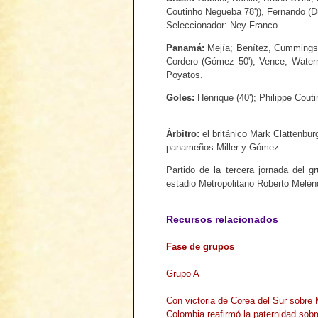
Coutinho Negueba 78')), Fernando (Du
Seleccionador: Ney Franco.
Panamá
:
Mejía; Benítez, Cummings, M
Cordero (Gómez 50'), Vence; Waterm
Poyatos.
Goles
:
Henrique (40'); Philippe Cout
Árbitro
:
el británico Mark Clattenbur
panameños Miller y Gómez.
Partido de la tercera jornada del 
estadio Metropolitano Roberto Melén
Recursos relacionados
Fase de grupos
Grupo A
Con victoria de Corea del Sur sobre
Colombia reafirmó la paternidad sobr