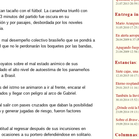
21.07.2013 20:59 | 
 tan tacaño con el fútbol. La
canarihna
triunfó con
Entrega i
3 minutos del partido fue oscura en su
ión y por pasajes, desbordada por los noveles
Mario Arangure
31.05.2010 17:25 |
ia.
En alerta aerop
28.04.2009 8:37 | 
el mal desempeño colectivo brasileño que se pondrá a
l que no le perdonarán los boquetes por las bandas,
Apagando fuego
21.04.2009 12:58 
Estancias
:
Poyatos sobre el mal estado anímico de sus
dado el alto nivel de autoestima de los panameños
Siete cajas, una
 a Brasil.
12.10.2015 10:17 | 
Eterno respland
del istmo se animaron a ir al frente, encarar el
29.01.2015 11:16 | 
ados y llegar con peligro al arco de Gabriel.
También la lluv
30.10.2014 15:52 | 
l salir con pases cruzados que daban la posibilidad
¿Dónde está la 
n y generar jugadas de riesgo, fueron factores
23.09.2014 19:13 | 
Sobre el
Brave 
19.09.2014 16:42 | 
ntitud al regresar después de sus incursiones en
Columnas
s ocasiones a su portero defendiéndose en solitario.