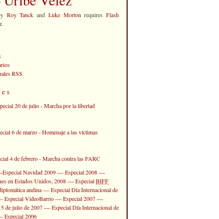
by
Roy Tanck
and
Luke Morton
requires
Flash
r.
s
rios
anales RSS
les
—
—
—
Especial Navidad 2009
Especial 2008
—
ones en Estados Unidos, 2008
Especial
BIFF
—
diplomática andina
Especial Día Internacional de
—
—
—
Especial VideoBarrio
Especial 2007
—
 5 de julio de 2007
Especial Día Internacional de
—
Especial 2006