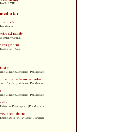
Por Rafa XIII
nmediata:
n a prisión
 Por Marsares
uertos del mundo
Por Sentido Común
 con gasolina
| Por Sentido Común
 ilusión
cine, Cineclub, Estancias | Por Marsares
or de una mente sin recuerdos
cine, Cineclub, Estancias | Por Marsares
ia
cine, Cineclub, Estancias | Por Marsares
bolita?
Estancias, Primera plana | Por Marsares
Heart
colombiano
Estancias | Por Julián Rosero Navarrete
: