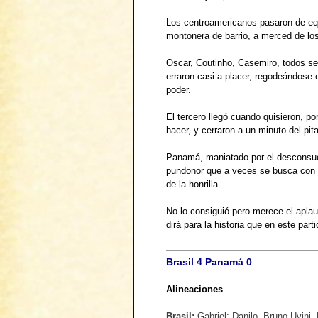
Los centroamericanos pasaron de equ
montonera de barrio, a merced de los
Oscar, Coutinho, Casemiro, todos se 
erraron casi a placer, regodeándose e
poder.
El tercero llegó cuando quisieron, po
hacer, y cerraron a un minuto del pit
Panamá, maniatado por el desconsuel
pundonor que a veces se busca con l
de la honrilla.
No lo consiguió pero merece el apla
dirá para la historia que en este part
Brasil 4 Panamá 0
Alineaciones
Brasil
:
Gabriel; Danilo, Bruno Uvini, 