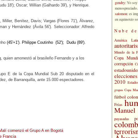
gendry
: Yo soy
du 18'); Oscar; Willian (Galhardo 39'), y Henrique.
menospreciado.a
salomon
: es im
en equinoxio so
iller, Benítez, Davis; Vargas (Flores 71'), Álvarez,
an y Hernández (Ávila 56'). Seleccionador: Alfredo
Nube de
América Lati
inho
(45'+1')
. Philippe Coutinho
(52');
Dudu
(89')
.
autoritari
Mundo de la 
Copa Mundi
g, quien amonestó al brasileño Fernando y a los
corrupción
C
estadounide
grupo E de la Copa Mundial Sub 20 disputado en el
eleccione
dez, de Barranquilla, ante 15.000 espectadores.
2010
Estado
grupos Copa Mun
fútbol colo
hu
Frías
Manuel 
po
payasadas
colomb
terrori
 Malí comenzó el Grupo A en Bogotá
Álvaro
e Francia