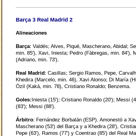
Barça 3 Real Madrid 2
Alineaciones
Barça
: Valdés; Alves, Piqué, Mascherano, Abidal; Ser
min. 85'), Xavi, Iniesta; Pedro (Fàbregas, min. 84'), M
(Adriano, min. 73').
Real Madrid
: Casillas; Sergio Ramos, Pepe, Carval
Khedira (Marcelo, min. 46), Xavi Alonso; Di María (Hi
Özil (Kaká, min. 78), Cristiano Ronaldo; Benzema.
Goles
:
Iniesta (15'); Cristiano Ronaldo (20');
Messi (
(83'); Messi (88').
Árbitro
: Fernández Borbalán (ESP). Amonestó a Xavi
Mascherano (53') del Barça y a Khedira (28'), Cristia
Pepe (63'), Ramos (77') y Coentrao (85') del Real Ma