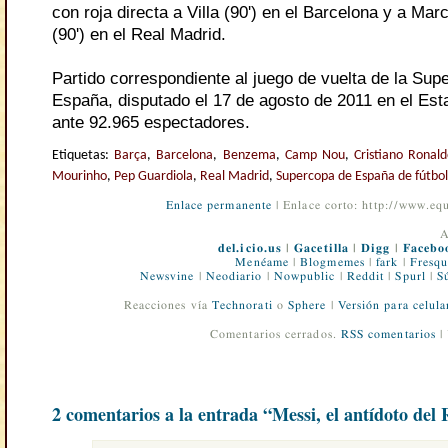
con roja directa a Villa (90') en el Barcelona y a Marc
(90') en el Real Madrid.
Partido correspondiente al juego de vuelta de la Sup
España, disputado el 17 de agosto de 2011 en el Es
ante 92.965 espectadores.
Etiquetas:
Barça
,
Barcelona
,
Benzema
,
Camp Nou
,
Cristiano Ronal
Mourinho
,
Pep Guardiola
,
Real Madrid
,
Supercopa de España de fútbo
Enlace permanente
| Enlace corto: http://www.e
A
del.icio.us
|
Gacetilla
|
Digg
|
Facebo
Menéame
|
Blogmemes
|
fark
|
Fresqu
Newsvine
|
Neodiario
|
Nowpublic
|
Reddit
|
Spurl
|
S
Reacciones vía
Technorati
o
Sphere
|
Versión para celula
Comentarios cerrados.
RSS comentarios
|
2 comentarios a la entrada “Messi, el antídoto del