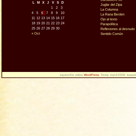
L
M
X
J
V
S
D
Juglar del Zipa
1
2
3
La Columna
4
5
6
7
8
9
10
La Rana Berden
11
12
13
14
15
16
17
Ojo al texto
18
19
20
21
22
23
24
Parapolítica
25
26
27
28
29
30
Reflexiones al desnudo
« Oct
Sentido Común
equinoXio utiliza
WordPress
. Tema: eqnX2008, basa