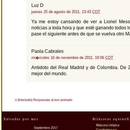
Luz D
jueves 25 de agosto de 2011, 13:43
COT
Ya me estoy cansando de ver a Lionel Mes
noticias a toda hora y que esté ganando todos l
pase el siguiente antes de que se vuelva otro 
Paola Cabrales
mi�rcoles 16 de noviembre de 2011, 18:06
COT
Antidoto del Real Madrid y de Colombia. De 2
mejor del mundo.
«
[Interludio] Respuestas al
test
animado
Entradas por mes
Bitácoras equinoX
Bitácora Utópica
Septiembre 2017
Carobotero-co