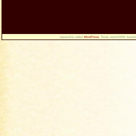
equinoXio utiliza
WordPress
. Tema: eqnX2008, basa