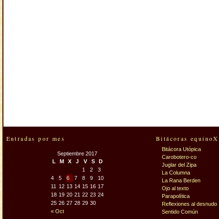
Entradas por mes
Bitácoras equinoX
Bitácora Utópica
Septiembre 2017
Carobotero-co
L
M
X
J
V
S
D
Juglar del Zipa
1
2
3
La Columna
4
5
6
7
8
9
10
La Rana Berden
11
12
13
14
15
16
17
Ojo al texto
18
19
20
21
22
23
24
Parapolítica
25
26
27
28
29
30
Reflexiones al desnudo
« Oct
Sentido Común