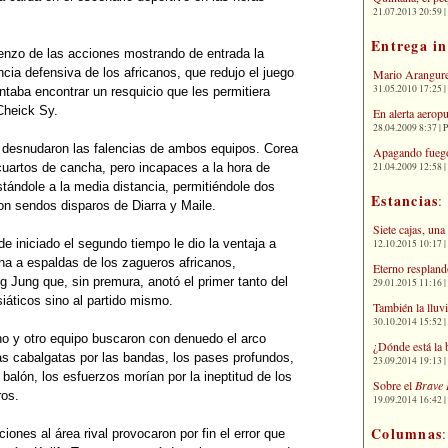
21.07.2013 20:59 | 
Entrega i
mienzo de las acciones mostrando de entrada la
ncia defensiva de los africanos, que redujo el juego
Mario Arangure
31.05.2010 17:25 |
taba encontrar un resquicio que les permitiera
 Cheick Sy.
En alerta aerop
28.04.2009 8:37 | 
e desnudaron las falencias de ambos equipos. Corea
Apagando fuego
21.04.2009 12:58 
cuartos de cancha, pero incapaces a la hora de
stándole a la media distancia, permitiéndole dos
Estancias
:
on sendos disparos de Diarra y Maile.
Siete cajas, una
 iniciado el segundo tiempo le dio la ventaja a
12.10.2015 10:17 | 
na a espaldas de los zagueros africanos,
Eterno respland
 Jung que, sin premura, anotó el primer tanto del
29.01.2015 11:16 | 
iáticos sino al partido mismo.
También la lluv
30.10.2014 15:52 | 
y uno y otro equipo buscaron con denuedo el arco
¿Dónde está la 
las cabalgatas por las bandas, los pases profundos,
23.09.2014 19:13 | 
balón, los esfuerzos morían por la ineptitud de los
Sobre el
Brave 
ros.
19.09.2014 16:42 | 
Columnas
ones al área rival provocaron por fin el error que