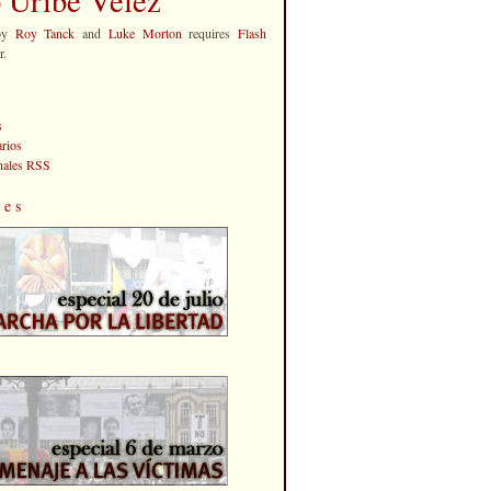
by
Roy Tanck
and
Luke Morton
requires
Flash
r.
s
rios
anales RSS
les