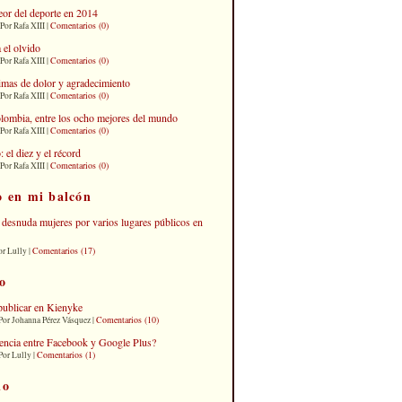
eor del deporte en 2014
Comentarios (0)
Por Rafa XIII |
 el olvido
Comentarios (0)
Por Rafa XIII |
imas de dolor y agradecimiento
Comentarios (0)
Por Rafa XIII |
lombia, entre los ocho mejores del mundo
Comentarios (0)
Por Rafa XIII |
el diez y el récord
Comentarios (0)
Por Rafa XIII |
o en mi balcón
desnuda mujeres por varios lugares públicos en
Comentarios (17)
or Lully |
o
publicar en Kienyke
Comentarios (10)
Por Johanna Pérez Vásquez |
erencia entre Facebook y Google Plus?
Comentarios (1)
Por Lully |
io