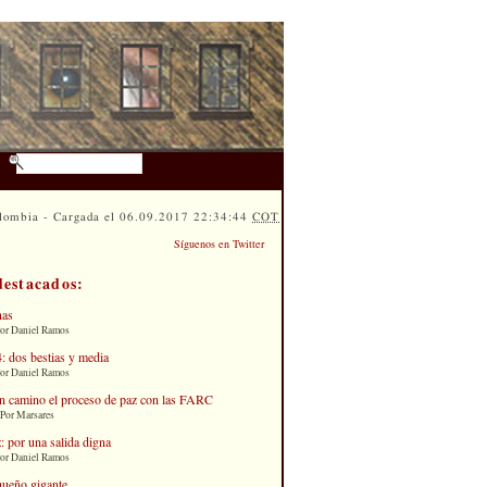
lombia - Cargada el 06.09.2017 22:34:44
COT
Síguenos en Twitter
destacados:
nas
Por Daniel Ramos
: dos bestias y media
Por Daniel Ramos
n camino el proceso de paz con las FARC
 Por Marsares
: por una salida digna
Por Daniel Ramos
queño gigante