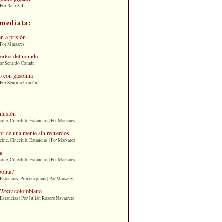
Por Rafa XIII
nmediata:
n a prisión
 Por Marsares
uertos del mundo
Por Sentido Común
 con gasolina
| Por Sentido Común
 ilusión
cine, Cineclub, Estancias | Por Marsares
or de una mente sin recuerdos
cine, Cineclub, Estancias | Por Marsares
ia
cine, Cineclub, Estancias | Por Marsares
bolita?
Estancias, Primera plana | Por Marsares
Heart
colombiano
Estancias | Por Julián Rosero Navarrete
: