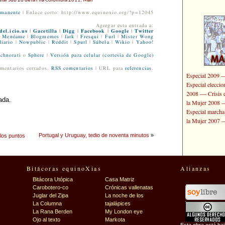
al Sub 20 de la Fifa Colombia 2011
,
Malí
rmanente
| Enlace corto: http://www.equinoxio.org/?p=12045
Agregar esta entrada a:
del.icio.us
|
Gacetilla
|
Digg
|
Facebook
|
Google
|
Twitter
Menéame
|
Blogmemes
|
fark
|
Fresqui
|
Furl
|
Mister Wong
iario
|
Nowpublic
|
Reddit
|
Spurl
|
Súbela
|
Wikio
|
Yahoo!
chnorati
o
Sphere
|
Versión para celular (cortesía de Google)
mentarios cerrados.
RSS comentarios
| URL para
referencias
.
Especial 2009
Especial elecci
—
2008
Crisis 
ada.
la Mujer 2008
Especial marcha
la Mujer 2007
Portugal y Uruguay, tedio de noventa minutos
»
los puntos
Bitácoras equinoXias
Alianzas
Bitácora Utópica
Casa Matriz
Carobotero-co
Crónicas vallenatas
Juglar del Zipa
La noche de los
La Columna
tajalápices
La Rana Berden
My London eye
Ojo al texto
Markota