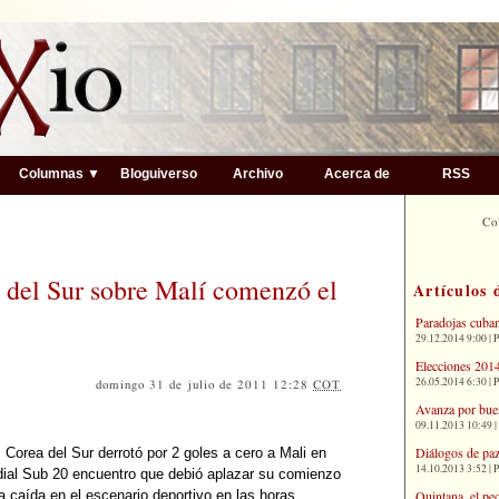
▼
Columnas ▼
Bloguiverso
Archivo
Acerca de
RSS
Co
 del Sur sobre Malí comenzó el
Artículos 
Paradojas cuba
29.12.2014 9:00 | 
Elecciones 2014
26.05.2014 6:30 | 
domingo 31 de julio de 2011 12:28
COT
Avanza por bue
09.11.2013 10:49 |
Diálogos de paz
 Corea del Sur derrotó por 2 goles a cero a Mali en
14.10.2013 3:52 | 
ndial Sub 20 encuentro que debió aplazar su comienzo
Quintana, el pe
ia caída en el escenario deportivo en las horas