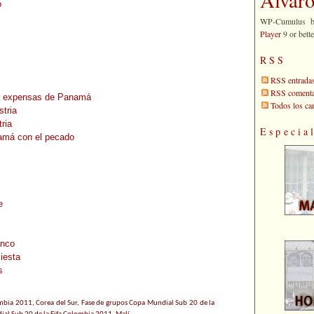
o
WP-Cumulus 
Player
9 or bette
RSS
RSS entrada
RSS comenta
n a expensas de Panamá
Todos los c
stria
tria
Especia
namá con el pecado
e
anco
iesta
s
ombia 2011
,
Corea del Sur
,
Fase de grupos Copa Mundial Sub 20 de la