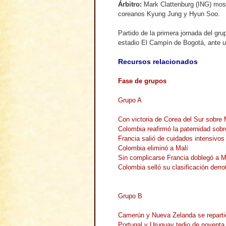
Árbitro
:
Mark Clattenburg (ING) mostr
coreanos Kyung Jung y Hyun Soo.
Partido de la primera jornada del gru
estadio El Campín de Bogotá, ante 
Recursos relacionados
Fase de grupos
Grupo A
Con victoria de Corea del Sur sobre
Colombia reafirmó la paternidad sobr
Francia salió de cuidados intensivos
Colombia eliminó a Malí
Sin complicarse Francia doblegó a Ma
Colombia selló su clasificación derr
Grupo B
Camerún y Nueva Zelanda se reparti
Portugal y Uruguay tedio de noventa