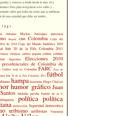
 gendry y conosco a lizeth desde lo mas vil y
rranco Dios para avergonsar a los sabio y...
portante saber que todas las notas que se publican
n de una seriedad que debe ser tenido...
 tags
Antanas Mockus
Antioquia
na
autocracia
smo
Colombia
cine
Copa del
Bogotá
Copa del Mundo Sudáfrica 2010
FIFA de 2010
al Sub 20 de la Fifa Colombia 2011
cómic
cómic
cultura popular
rónicas Utópicas
Elecciones 2010
nse
deportes
s presidenciales de Colombia de
FARC
esta es Colombia
s Unidos
Fase de
fútbol
dial Sub 20 de la Fifa Colombia 2011
hampa
mbiano
Hugo Chávez
historietas
mor
humor gráfico
Juan
Santos
Partido de la U
Medellín
parodia
política
política
litiquería
iana
Seguridad democrática
reelección
smo
uribismo
uribistas
Venezuela
 Uribe Vélez