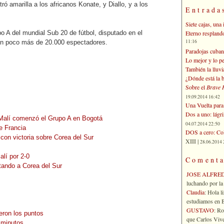
ó amarilla a los africanos Konate, y Diallo, y a los
Entrada
Siete cajas, una 
Eterno respland
po A del mundial Sub 20 de fútbol, disputado en el
11:16
un poco más de 20.000 espectadores.
Paradojas cuban
Lo mejor y lo p
También la lluvi
¿Dónde está la b
Sobre el
Brave 
19.09.2014 16:42
Una Vuelta para 
Dos a uno: lágr
 Malí comenzó el Grupo A en Bogotá
04.07.2014 22:50
e Francia
DOS a cero: Col
 con victoria sobre Corea del Sur
XIII |
28.06.2014 
lí por 2-0
Comenta
otando a Corea del Sur
JOSE ALFRE
luchando por la 
Claudia
: Hola l
estudiamos en Bo
GUSTAVO
: R
eron los puntos
que Carlos Vives
 minutos