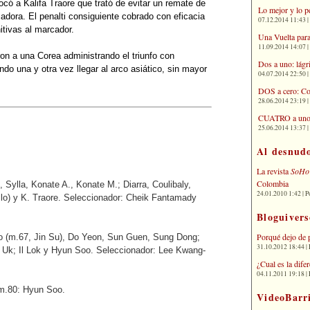
tocó a Kalifa Traore que trató de evitar un remate de
Lo mejor y lo p
adora. El penalti consiguiente cobrado con eficacia
07.12.2014 11:43 | 
itivas al marcador.
Una Vuelta para
11.09.2014 14:07 | 
ron a una Corea administrando el triunfo con
Dos a uno: lágr
ndo una y otra vez llegar al arco asiático, sin mayor
04.07.2014 22:50 | 
DOS a cero: Co
28.06.2014 23:19 | 
CUATRO a uno: 
25.06.2014 13:37 | 
Al desnud
La revista
SoHo
Colombia
 Sylla, Konate A., Konate M.; Diarra, Coulibaly,
24.01.2010 1:42 | P
allo) y K. Traore. Seleccionador: Cheik Fantamady
Bloguivers
Porqué dejo de 
(m.67, Jin Su), Do Yeon, Sun Guen, Sung Dong;
31.10.2012 18:44 | 
 Uk; Il Lok y Hyun Soo. Seleccionador: Lee Kwang-
¿Cual es la dif
04.11.2011 19:18 | 
 m.80: Hyun Soo.
VideoBarr