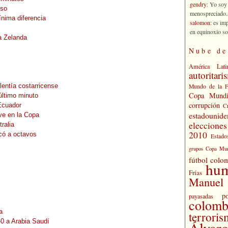
gendry
: Yo soy
nso
menospreciado.a
ínima diferencia
salomon
: es im
en equinoxio so
a Zelanda
Nube de
América Lati
autoritari
lentía costarricense
Mundo de la 
Copa Mundi
último minuto
corrupción
Ecuador
C
estadounide
ive en la Copa
eleccione
ralia
2010
icó a octavos
Estado
grupos Copa Mun
fútbol colo
hu
Frías
Manuel 
po
payasadas
colomb
a
terrori
-0 a Arabia Saudí
Álvaro