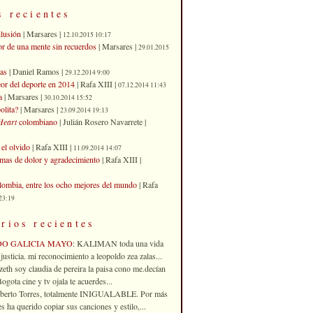
s recientes
ilusión
| Marsares |
12.10.2015 10:17
or de una mente sin recuerdos
| Marsares |
29.01.2015
as
| Daniel Ramos |
29.12.2014 9:00
eor del deporte en 2014
| Rafa XIII |
07.12.2014 11:43
a
| Marsares |
30.10.2014 15:52
olita?
| Marsares |
23.09.2014 19:13
Heart
colombiano
| Julián Rosero Navarrete |
el olvido
| Rafa XIII |
11.09.2014 14:07
imas de dolor y agradecimiento
| Rafa XIII |
ombia, entre los ocho mejores del mundo
| Rafa
23:19
rios recientes
DO GALICIA MAYO
: KALIMAN toda una vida
justicia. mi reconocimiento a leopoldo zea zalas...
izeth soy claudia de pereira la paisa cono me.decían
gota cine y tv ojala te acuerdes...
oberto Torres, totalmente INIGUALABLE. Por más
 ha querido copiar sus canciones y estilo,...