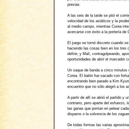
previas.
A las seis de la tarde se pitó el co
velocidad de los asiáticos y la prude
al medio campo, mientras Corea inten
acercarse con éxito a la portería de
El juego se tornó discreto cuando s
haciendo las cosas bien en los tres 
definir, y Malí, contragolpeando, apo
oportunidades de abrir el marcador c
Un saque de banda a cinco minutos de
Corea. El balón fue sacado con fortu
encontrando bien parado a Kim Kyung
encuentro que no sólo alegró a los as
A partir de allí se abrió el partido 
contrario, pero aparte del esfuerzo, 
las ganas que ponían en pelear cada 
disparos o la solvencia de los zague
De todas formas las varias aproximaci