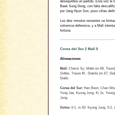
desequilibra un partido. Esta vez le 
Baek Sung Dong, con falta descalific
por Jang Hyun Soo, puso cifras defin
Los diez minutos restantes se limita
solvencia defensiva, y a Malí intenta
fortuna.
Corea del Sur 2 Malí 0
Alineaciones
Malí
:
Cheick Sy; Malle (m.68, Toure),
Sidibe, Traore M.; Diakite (m.67, Di
Diallo
Corea del Sur
:
Han Been; Chan Woo 
Yong Jae, Kyung Jung, Ki Je, Young
Jong.
Goles
:
0-1, m.50: Kyung Jung. 0-2,