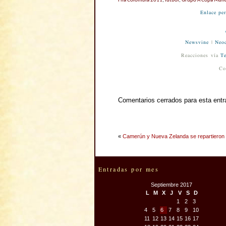
Fifa Colombia 2011
,
fútbol
,
Grupo A Copa Mundi
Enlace pe
Newsvine
|
Neod
Reacciones vía
Te
Co
Comentarios cerrados para esta entr
«
Camerún y Nueva Zelanda se repartieron 
Entradas por mes
Septiembre 2017
L
M
X
J
V
S
D
1
2
3
4
5
6
7
8
9
10
11
12
13
14
15
16
17