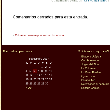
Comentarios cerrados.
RSS comentarios
|
Comentarios cerrados para esta entrada.
«
Colombia pasó raspando con Costa Rica
Entradas por mes
Bitácoras equinoX
Bitácora Utópica
Septiembre 2017
Carobotero-co
L
M
X
J
V
S
D
Juglar del Zipa
1
2
3
La Columna
4
5
6
7
8
9
10
La Rana Berden
11
12
13
14
15
16
17
Ojo al texto
18
19
20
21
22
23
24
Parapolítica
25
26
27
28
29
30
Reflexiones al desnudo
« Oct
Sentido Común