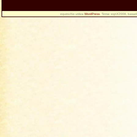
equinoXio utiliza
WordPress
. Tema: eqnX2008, basa