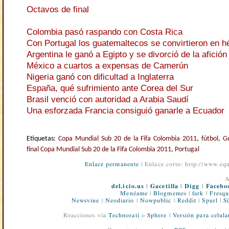
Octavos de final
Colombia pasó raspando con Costa Rica
Con Portugal los guatemaltecos se convirtieron en h
Argentina le ganó a Egipto y se divorció de la afición
México a cuartos a expensas de Camerún
Nigeria ganó con dificultad a Inglaterra
España, qué sufrimiento ante Corea del Sur
Brasil venció con autoridad a Arabia Saudí
Una esforzada Francia consiguió ganarle a Ecuador
Etiquetas:
Copa Mundial Sub 20 de la Fifa Colombia 2011
,
fútbol
,
G
final Copa Mundial Sub 20 de la Fifa Colombia 2011
,
Portugal
Enlace permanente
| Enlace corto: http://www.e
A
del.icio.us
|
Gacetilla
|
Digg
|
Facebo
Menéame
|
Blogmemes
|
fark
|
Fresqu
Newsvine
|
Neodiario
|
Nowpublic
|
Reddit
|
Spurl
|
S
Reacciones vía
Technorati
o
Sphere
|
Versión para celula