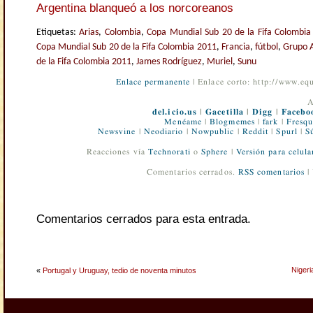
Argentina blanqueó a los norcoreanos
Etiquetas:
Arias
,
Colombia
,
Copa Mundial Sub 20 de la Fifa Colombia
Copa Mundial Sub 20 de la Fifa Colombia 2011
,
Francia
,
fútbol
,
Grupo 
de la Fifa Colombia 2011
,
James Rodríguez
,
Muriel
,
Sunu
Enlace permanente
| Enlace corto: http://www.e
A
del.icio.us
|
Gacetilla
|
Digg
|
Facebo
Menéame
|
Blogmemes
|
fark
|
Fresqu
Newsvine
|
Neodiario
|
Nowpublic
|
Reddit
|
Spurl
|
S
Reacciones vía
Technorati
o
Sphere
|
Versión para celula
Comentarios cerrados.
RSS comentarios
|
Comentarios cerrados para esta entrada.
Niger
«
Portugal y Uruguay, tedio de noventa minutos