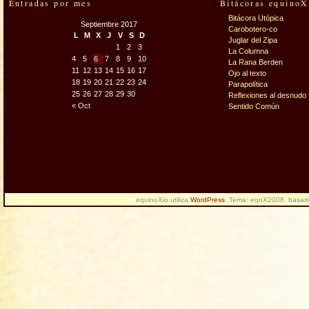
Entradas por mes
Bitácoras equinoX
Bitácora Utópica
Septiembre 2017
Carobotero-co
L
M
X
J
V
S
D
Juglar del Zipa
1
2
3
La Columna
4
5
6
7
8
9
10
La Rana Berden
11
12
13
14
15
16
17
Ojo al texto
18
19
20
21
22
23
24
Parapolítica
25
26
27
28
29
30
Reflexiones al desnudo
« Oct
Sentido Común
equinoXio utiliza
WordPress
. Tema: eqnX2008, basa