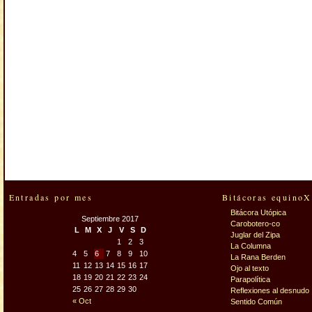
Entradas por mes
Bitácoras equinoX
Bitácora Utópica
Septiembre 2017
Carobotero-co
L
M
X
J
V
S
D
Juglar del Zipa
1
2
3
La Columna
4
5
6
7
8
9
10
La Rana Berden
11
12
13
14
15
16
17
Ojo al texto
18
19
20
21
22
23
24
Parapolítica
25
26
27
28
29
30
Reflexiones al desnudo
« Oct
Sentido Común