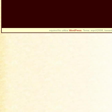
equinoXio utiliza
WordPress
. Tema: eqnX2008, basa