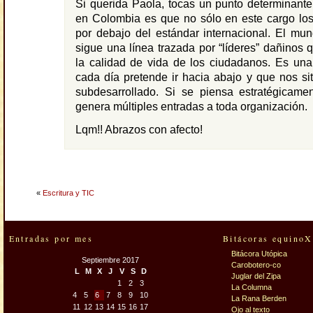
Si querida Paola, tocas un punto determinante
en Colombia es que no sólo en este cargo los
por debajo del estándar internacional. El mu
sigue una línea trazada por “líderes” dañinos
la calidad de vida de los ciudadanos. Es una
cada día pretende ir hacia abajo y que nos s
subdesarrollado. Si se piensa estratégicamen
genera múltiples entradas a toda organización.
Lqm!! Abrazos con afecto!
«
Escritura y TIC
Entradas por mes
Bitácoras equinoX
Bitácora Utópica
Septiembre 2017
Carobotero-co
L
M
X
J
V
S
D
Juglar del Zipa
1
2
3
La Columna
4
5
6
7
8
9
10
La Rana Berden
11
12
13
14
15
16
17
Ojo al texto