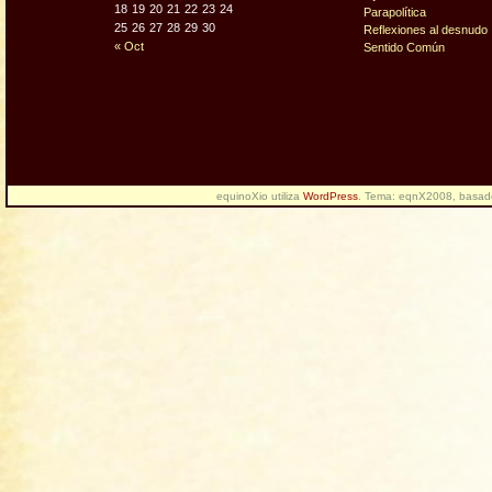
18
19
20
21
22
23
24
Parapolítica
25
26
27
28
29
30
Reflexiones al desnudo
« Oct
Sentido Común
equinoXio utiliza
WordPress
. Tema: eqnX2008, basa