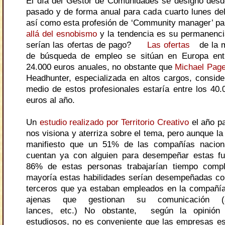
El día del Gestor de Comunidades se designó des
pasado y de forma anual para cada cuarto lunes de
así como esta profesión de ‘Community manager’ p
allá del esnobismo
y la tendencia es su permanenci
serían las ofertas de pago?
Las ofertas
de la m
de búsqueda de empleo se sitúan en Europa ent
24.000 euros anuales, no obstante que
Michael Pag
Headhunter, especializada en altos cargos, conside
medio de estos profesionales estaría entre los 40.
euros al año.
Un
estudio realizado por Territorio Creativo
el año p
nos visiona y aterriza sobre el tema, pero aunque l
manifiesto que
un 51% de las compañías nacion
cuentan ya con alguien para desempeñar estas fu
86% de estas personas trabajarían tiempo compl
mayoría estas habilidades serían desempeñadas c
terceros que ya estaban empleados en la compañí
ajenas que gestionan su comunicación (a
lances, etc.) No obstante,
según la opinión 
estudiosos, no es conveniente que las empresas e