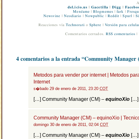
A
del.icio.us
|
Gacetilla
|
Digg
|
Facebo
Menéame
|
Blogmemes
|
fark
|
Fresqu
Newsvine
|
Neodiario
|
Nowpublic
|
Reddit
|
Spurl
|
S
Reacciones vía
Technorati
o
Sphere
|
Versión para celula
Comentarios cerrados.
RSS comentarios
|
4 comentarios a la entrada “Community Manager
Metodos para vender por internet | Metodos par
Internet
s�bado 29 de enero de 2011, 23:20
COT
[…] Community Manager (CM) –
equinoXio
[…]
Community Manager (CM) – equinoXio | Tecnic
domingo 30 de enero de 2011, 02:04
COT
[…] Community Manager (CM) –
equinoXio
[…]