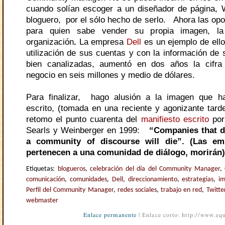
cuando solían escoger a un diseñador de página,
bloguero, por el sólo hecho de serlo.
Ahora las opo
para quien sabe vender su propia imagen, l
organización
.
La empresa
Dell
es un ejemplo de ello
utilización de sus cuentas y con la información de
bien canalizadas, aumentó en dos años la cifr
negocio en seis millones y medio de dólares.
Para finalizar, hago alusión a la imagen que ha
escrito, (tomada en una reciente y agonizante tarde
retomo el
punto cuarenta del
manifiesto escrito
por
Searls y Weinberger en 1999:
“Companies that d
a community of discourse will die”. (Las e
pertenecen a una comunidad de diálogo, morirán)
Etiquetas:
blogueros
,
celebración del día del Community Manager
,
comunicación
,
comunidades
,
Dell
,
direccionamiento
,
estrategias
,
i
Perfil del Community Manager
,
redes sociales
,
trabajo en red
,
Twitte
webmaster
Enlace permanente
| Enlace corto: http://www.e