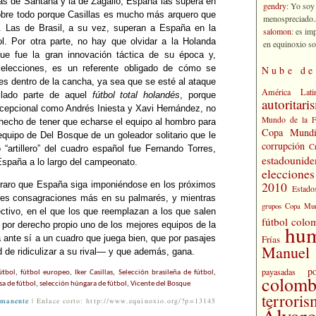
las de Santana y la de Zagallo, España las supera en
gendry
: Yo soy
sobre todo porque Casillas es mucho más arquero que
menospreciado.a
. Las de Brasil, a su vez, superan a España en la
salomon
: es im
ol. Por otra parte, no hay que olvidar a la Holanda
en equinoxio so
que fue la gran innovación táctica de su época y,
elecciones, es un referente obligado de cómo se
Nube de
es dentro de la cancha, ya sea que se esté al ataque
América Lati
ilado parte de aquel
fútbol total holandés
, porque
autoritari
xcepcional como Andrés Iniesta y Xavi Hernández, no
Mundo de la 
 hecho de tener que echarse el equipo al hombro para
Copa Mundi
quipo de Del Bosque de un goleador solitario que le
corrupción
C
“artillero” del cuadro español fue Fernando Torres,
estadounide
España a lo largo del campeonato.
eleccione
2010
 raro que España siga imponiéndose en los próximos
Estado
tres consagraciones más en su palmarés, y mientras
grupos Copa Mun
tivo, en el que los que reemplazan a los que salen
fútbol colo
 por derecho propio uno de los mejores equipos de la
hu
Frías
drá ante sí a un cuadro que juega bien, que por pasajes
Manuel 
 de ridiculizar a su rival— y que además, gana.
po
payasadas
útbol
,
fútbol europeo
,
Iker Casillas
,
Selección brasileña de fútbol
,
colomb
sa de fútbol
,
selección húngara de fútbol
,
Vicente del Bosque
terrori
rmanente
| Enlace corto: http://www.equinoxio.org/?p=13145
Álvaro