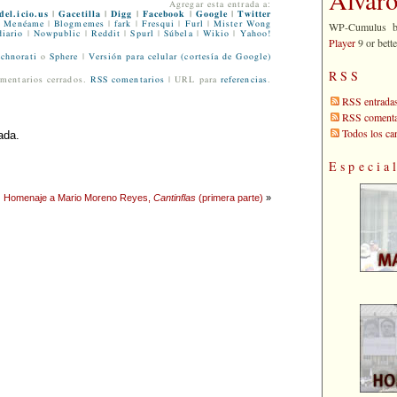
Agregar esta entrada a:
del.icio.us
|
Gacetilla
|
Digg
|
Facebook
|
Google
|
Twitter
WP-Cumulus 
Menéame
|
Blogmemes
|
fark
|
Fresqui
|
Furl
|
Mister Wong
iario
|
Nowpublic
|
Reddit
|
Spurl
|
Súbela
|
Wikio
|
Yahoo!
Player
9 or bette
chnorati
o
Sphere
|
Versión para celular (cortesía de Google)
RSS
mentarios cerrados.
RSS comentarios
| URL para
referencias
.
RSS entrada
RSS comenta
Todos los c
ada.
Especia
Homenaje a Mario Moreno Reyes,
Cantinflas
(primera parte)
»