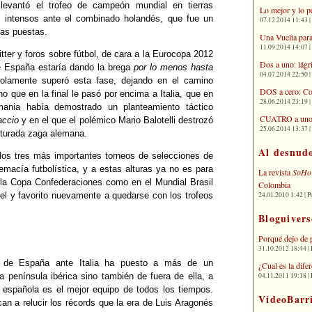
levantó el trofeo de campeón mundial en tierras
Lo mejor y lo p
s intensos ante el combinado holandés, que fue un
07.12.2014 11:43 | 
tas puestas.
Una Vuelta para
11.09.2014 14:07 | 
tter y foros sobre fútbol, de cara a la Eurocopa 2012
Dos a uno: lágr
e España estaría dando la brega
por lo menos hasta
04.07.2014 22:50 | 
olamente superó esta fase, dejando en el camino
DOS a cero: Co
o que en la final le pasó por encima a Italia, que en
28.06.2014 23:19 | 
mania había demostrado un planteamiento táctico
CUATRO a uno: 
accio
y en el que el polémico Mario Balotelli destrozó
25.06.2014 13:37 | 
ucturada zaga alemana.
Al desnud
 los tres más importantes torneos de selecciones de
macía futbolística, y a estas alturas ya no es para
La revista
SoHo
 la Copa Confederaciones como en el Mundial Brasil
Colombia
24.01.2010 1:42 | P
vel y favorito nuevamente a quedarse con los trofeos
Bloguivers
Porqué dejo de 
31.10.2012 18:44 | 
fo de España ante Italia ha puesto a más de un
¿Cual es la dif
04.11.2011 19:18 | 
a península ibérica sino también de fuera de ella, a
n española es el mejor equipo de todos los tiempos.
VideoBarr
an a relucir los récords que la era de Luis Aragonés