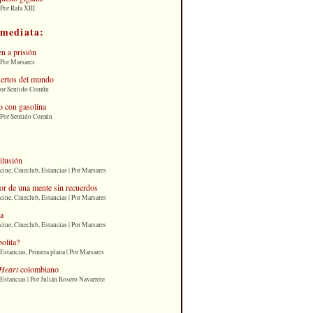
Por Rafa XIII
nmediata:
n a prisión
 Por Marsares
uertos del mundo
Por Sentido Común
 con gasolina
| Por Sentido Común
 ilusión
cine, Cineclub, Estancias | Por Marsares
or de una mente sin recuerdos
cine, Cineclub, Estancias | Por Marsares
ia
cine, Cineclub, Estancias | Por Marsares
bolita?
Estancias, Primera plana | Por Marsares
Heart
colombiano
Estancias | Por Julián Rosero Navarrete
: