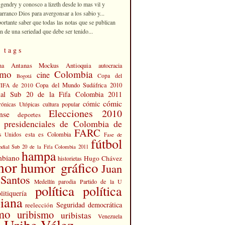
 gendry y conosco a lizeth desde lo mas vil y
rranco Dios para avergonsar a los sabio y...
portante saber que todas las notas que se publican
n de una seriedad que debe ser tenido...
 tags
Antanas Mockus
Antioquia
na
autocracia
smo
Colombia
cine
Copa del
Bogotá
Copa del Mundo Sudáfrica 2010
FIFA de 2010
al Sub 20 de la Fifa Colombia 2011
cómic
cómic
cultura popular
rónicas Utópicas
Elecciones 2010
nse
deportes
s presidenciales de Colombia de
FARC
esta es Colombia
s Unidos
Fase de
fútbol
dial Sub 20 de la Fifa Colombia 2011
hampa
mbiano
Hugo Chávez
historietas
mor
humor gráfico
Juan
Santos
Partido de la U
Medellín
parodia
política
política
litiquería
iana
Seguridad democrática
reelección
smo
uribismo
uribistas
Venezuela
 Uribe Vélez