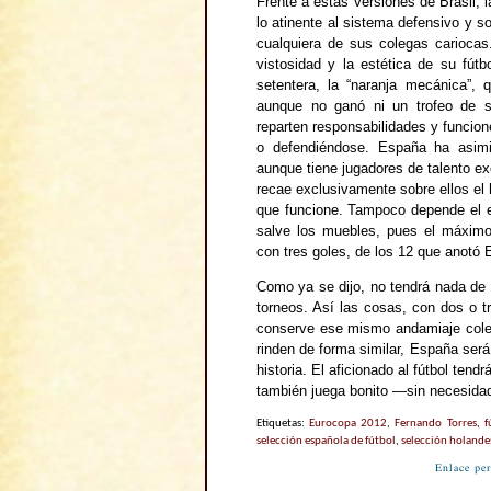
Frente a estas versiones de Brasil, 
lo atinente al sistema defensivo y 
cualquiera de sus colegas cariocas
vistosidad y la estética de su fútb
setentera, la “naranja mecánica”, 
aunque no ganó ni un trofeo de s
reparten responsabilidades y funcion
o defendiéndose. España ha asim
aunque tiene jugadores de talento e
recae exclusivamente sobre ellos el
que funcione. Tampoco depende el e
salve los muebles, pues el máximo 
con tres goles, de los 12 que anotó 
Como ya se dijo, no tendrá nada de
torneos. Así las cosas, con dos o 
conserve ese mismo andamiaje colec
rinden de forma similar, España será
historia. El aficionado al fútbol ten
también juega bonito —sin necesidad
Etiquetas:
Eurocopa 2012
,
Fernando Torres
,
f
selección española de fútbol
,
selección holande
Enlace pe