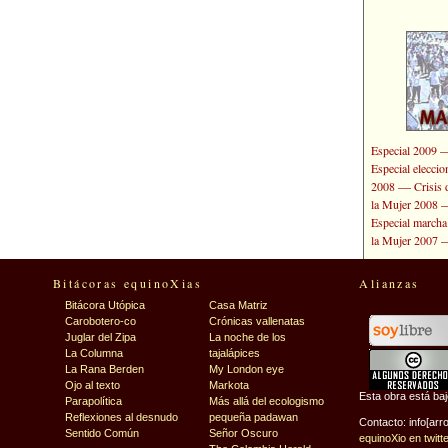
Especial 2009
Especial elecci
—
2008
Crisis 
la Mujer 2008
Especial marcha
la Mujer 2007
Bitácoras equinoXias
Alianzas
Bitácora Utópica
Casa Matriz
Carobotero-co
Crónicas vallenatas
Juglar del Zipa
La noche de los
La Columna
tajalápices
La Rana Berden
My London eye
Ojo al texto
Markota
Esta obra está ba
Parapolítica
Más allá del ecologismo
Reflexiones al desnudo
pequeña padawan
Contacto: info[arr
Sentido Común
Señor Oscuro
equinoXio en twitt