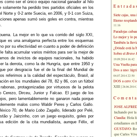
es como ser el único equipo nacional ganador al hilo
Entrada
solamente ha perdido tres partidos oficiales en los
el Norte y 0-2 ante Suecia, en 2006, y 0-1 con Suiza,
Siete cajas, una 
paciones apenas sumó seis goles en contra, mientras
Eterno respland
s.
11:16
Paradojas cuban
buena. La mejor en lo que va corrido del siglo XXI,
Lo mejor y lo p
a, que es una amalgama perfecta entre los esquemas
También la lluvi
o por su efectividad en cuanto a poder de definición
¿Dónde está la b
le falta acumular varios méritos para ser la mejor de
Sobre el
Brave 
lamos de invictos de equipos nacionales, ha habido
19.09.2014 16:42
r la derrota, como la de Hungría, que entre 1950 y
Una Vuelta para 
Dos a uno: lágr
que por desgracia fue el de la final del Mundial de
s referimos a la calidad del espectáculo, Brasil, al
04.07.2014 22:50
DOS a cero: Col
ción en los mundiales del 78, 82 y 86, con un fútbol
XIII |
28.06.2014 
 rabonas, protagonizadas por virtuosos de la pelota
 Cerezo, Dirceu, Junior y Falcao. El juego de los
Comenta
s ojos, pero lamentablemente no ganaron nada porque
iblemente malos como Waldir Peres y Carlos Gallo.
JOSE ALFRE
 México 70, de Mario
Lobo
Zagallo, liderado por Pelé,
luchando por la 
ostão y Jairzinho, con un juego exquisito, goles por
Claudia
: Hola l
 edición de la cita mundialista, aunque Félix, el
estudiamos en Bo
GUSTAVO
: R
que Carlos Vives