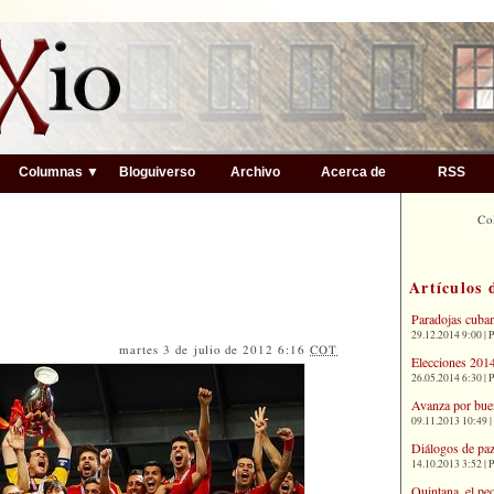
▼
Columnas ▼
Bloguiverso
Archivo
Acerca de
RSS
Co
Artículos 
Paradojas cuba
29.12.2014 9:00 | 
martes 3 de julio de 2012 6:16
COT
Elecciones 2014
26.05.2014 6:30 | 
Avanza por bue
09.11.2013 10:49 |
Diálogos de paz
14.10.2013 3:52 | 
Quintana, el pe