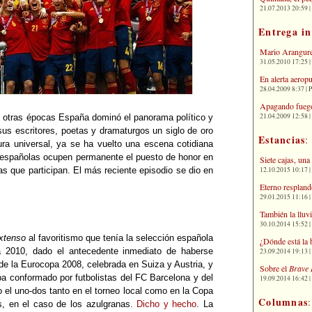
21.07.2013 20:59 | 
Entrega i
Mario Arangure
31.05.2010 17:25 |
En alerta aerop
28.04.2009 8:37 | 
Apagando fuego
21.04.2009 12:58 
 otras épocas España dominó el panorama político y
us escritores, poetas y dramaturgos un siglo de oro
Estancias
:
ura universal, ya se ha vuelto una escena cotidiana
s españolas ocupen permanente el puesto de honor en
Siete cajas, una
12.10.2015 10:17 | 
s que participan. El más reciente episodio se dio en
Eterno respland
29.01.2015 11:16 | 
También la lluv
30.10.2014 15:52 | 
extenso
al favoritismo que tenía la selección española
¿Dónde está la 
ca 2010, dado el antecedente inmediato de haberse
23.09.2014 19:13 | 
e la Eurocopa 2008, celebrada en Suiza y Austria, y
Sobre el
Brave 
a conformado por futbolistas del FC Barcelona y del
19.09.2014 16:42 | 
 el uno-dos tanto en el torneo local como en la Copa
Columnas
, en el caso de los azulgranas.
Dicho y hecho
. La