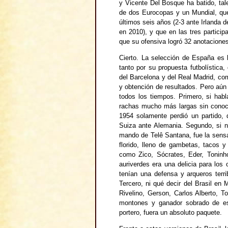
y Vicente Del Bosque ha batido, tal
de dos Eurocopas y un Mundial, que 
últimos seis años (2-3 ante Irlanda d
en 2010), y que en las tres partici
que su ofensiva logró 32 anotacione
Cierto. La selección de España es 
tanto por su propuesta futbolístic
del Barcelona y del Real Madrid, com
y obtención de resultados. Pero aún 
todos los tiempos. Primero, si hab
rachas mucho más largas sin conoce
1954 solamente perdió un partido, 
Suiza ante Alemania. Segundo, si no
mando de Telê Santana, fue la sensa
florido, lleno de gambetas, tacos y
como Zico, Sócrates, Eder, Toninho
auriverdes era una delicia para lo
tenían una defensa y arqueros terr
Tercero, ni qué decir del Brasil en
Rivelino, Gerson, Carlos Alberto, T
montones y ganador sobrado de esa
portero, fuera un absoluto paquete.