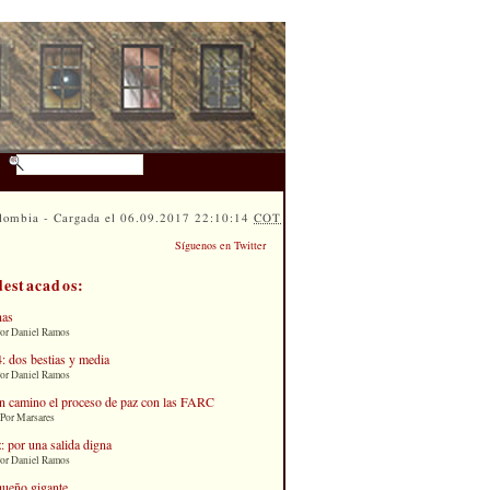
lombia - Cargada el 06.09.2017 22:10:14
COT
Síguenos en Twitter
destacados:
nas
Por Daniel Ramos
: dos bestias y media
Por Daniel Ramos
n camino el proceso de paz con las FARC
 Por Marsares
: por una salida digna
Por Daniel Ramos
queño gigante