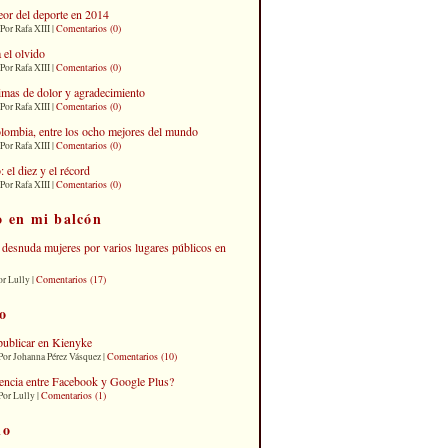
eor del deporte en 2014
Comentarios (0)
Por Rafa XIII |
 el olvido
Comentarios (0)
Por Rafa XIII |
imas de dolor y agradecimiento
Comentarios (0)
Por Rafa XIII |
lombia, entre los ocho mejores del mundo
Comentarios (0)
Por Rafa XIII |
el diez y el récord
Comentarios (0)
Por Rafa XIII |
o en mi balcón
desnuda mujeres por varios lugares públicos en
Comentarios (17)
or Lully |
o
publicar en Kienyke
Comentarios (10)
Por Johanna Pérez Vásquez |
erencia entre Facebook y Google Plus?
Comentarios (1)
Por Lully |
io