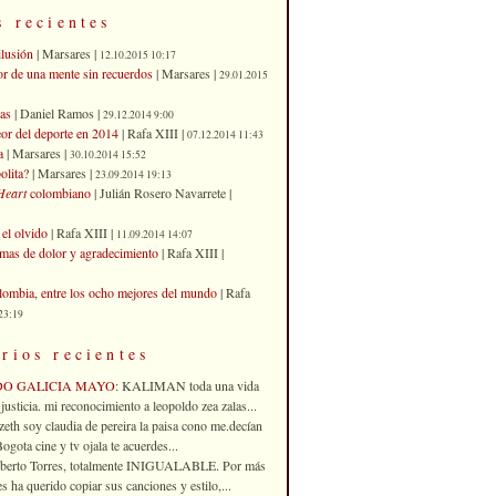
s recientes
ilusión
| Marsares |
12.10.2015 10:17
or de una mente sin recuerdos
| Marsares |
29.01.2015
as
| Daniel Ramos |
29.12.2014 9:00
eor del deporte en 2014
| Rafa XIII |
07.12.2014 11:43
a
| Marsares |
30.10.2014 15:52
olita?
| Marsares |
23.09.2014 19:13
Heart
colombiano
| Julián Rosero Navarrete |
el olvido
| Rafa XIII |
11.09.2014 14:07
imas de dolor y agradecimiento
| Rafa XIII |
ombia, entre los ocho mejores del mundo
| Rafa
23:19
rios recientes
DO GALICIA MAYO
: KALIMAN toda una vida
justicia. mi reconocimiento a leopoldo zea zalas...
izeth soy claudia de pereira la paisa cono me.decían
gota cine y tv ojala te acuerdes...
oberto Torres, totalmente INIGUALABLE. Por más
 ha querido copiar sus canciones y estilo,...