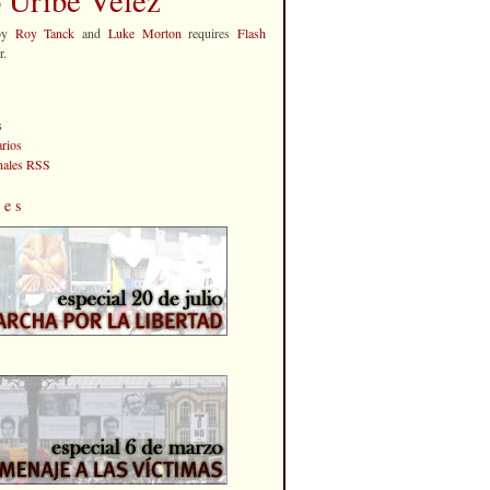
by
Roy Tanck
and
Luke Morton
requires
Flash
r.
s
rios
anales RSS
les