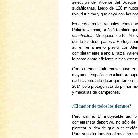
selección de Vicente del Bosque 
sudafricanas, luego de 120 minuto
rival durísimo y que cayó con las bo
En otros círculos virtuales, como Twi
Polonia-Ucrania, señalé también qu
semifinales
. Me quedé corto. No s
desde los doce pasos a Portugal, sin
su enfrentamiento previo con Ale
completamente ajeno al raizal
caten
la hasta ahora eficiente y bien estr
Con su tercer título consecutivo en
mayores, España consolidó su supre
nada aventurado decir que tanto en
2014 será protagonista de primer ni
y medallas de campeones.
¿El mejor de todos los tiempos?
Pero calma. El inobjetable triun
comentarista deportivo, no sólo de l
plantear la idea de que la selecció
Para soportar tamaña afirmación sac