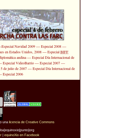
—
—
—
Especial Navidad 2009
Especial 2008
—
ones en Estados Unidos, 2008
Especial
BIFF
—
diplomática andina
Especial Día Internacional de
—
—
—
Especial VideoBarrio
Especial 2007
—
 5 de julio de 2007
Especial Día Internacional de
—
Especial 2006
jo una
licencia de Creative Commons
oba]equinoxio[punto]org
er
|
equinoXio en Facebook