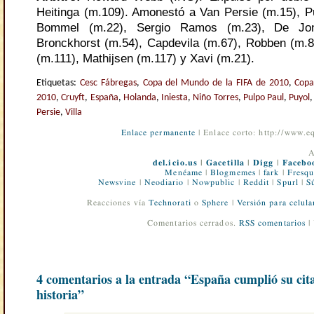
Heitinga (m.109). Amonestó a Van Persie (m.15), P
Bommel (m.22), Sergio Ramos (m.23), De Jo
Bronckhorst (m.54), Capdevila (m.67), Robben (m.8
(m.111), Mathijsen (m.117) y Xavi (m.21).
Etiquetas:
Cesc Fábregas
,
Copa del Mundo de la FIFA de 2010
,
Copa
2010
,
Cruyft
,
España
,
Holanda
,
Iniesta
,
Niño Torres
,
Pulpo Paul
,
Puyol
Persie
,
Villa
Enlace permanente
| Enlace corto: http://www.
A
del.icio.us
|
Gacetilla
|
Digg
|
Facebo
Menéame
|
Blogmemes
|
fark
|
Fresqu
Newsvine
|
Neodiario
|
Nowpublic
|
Reddit
|
Spurl
|
S
Reacciones vía
Technorati
o
Sphere
|
Versión para celula
Comentarios cerrados.
RSS comentarios
|
4 comentarios a la entrada “España cumplió su cita
historia”