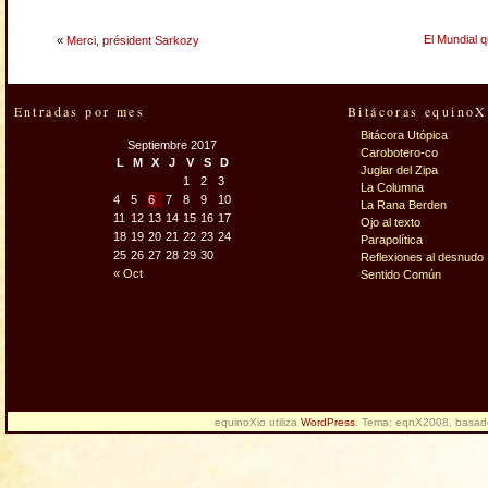
El Mundial 
«
Merci, président Sarkozy
Entradas por mes
Bitácoras equinoX
Bitácora Utópica
Septiembre 2017
Carobotero-co
L
M
X
J
V
S
D
Juglar del Zipa
1
2
3
La Columna
4
5
6
7
8
9
10
La Rana Berden
11
12
13
14
15
16
17
Ojo al texto
18
19
20
21
22
23
24
Parapolítica
25
26
27
28
29
30
Reflexiones al desnudo
« Oct
Sentido Común
equinoXio utiliza
WordPress
. Tema: eqnX2008, basa