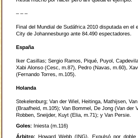
– – –
Final del Mundial de Sudáfrica 2010 disputada en el 
City de Johannesburgo ante 84.490 espectadores.
España
Iker Casillas; Sergio Ramos, Piqué, Puyol, Capdevil
Xabi Alonso (Cesc, m.87), Pedro (Navas, m.60), Xavi,
(Fernando Torres, m.105).
Holanda
Stekelenburg; Van der Wiel, Heitinga, Mathijsen, Va
(Braafheid, m.105); Van Bommel, De Jong (Van der V
Robben, Sneijder, Kuyt (Elia, m.71); y Van Persie.
Goles
:
Iniesta (m.116)
Árbitro
:
Howard Webb (ING). Expulsó por doble 