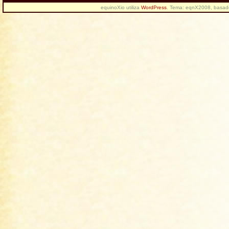
equinoXio utiliza
WordPress
. Tema: eqnX2008, basa