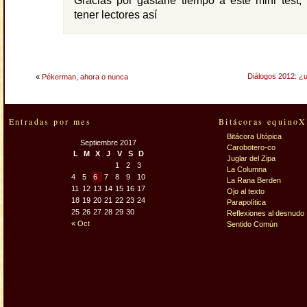
Gracias por gastarle tiempo a este mini test
tener lectores así
Diálogos 2012: ¿
«
Pékerman, ahora o nunca
Entradas por mes
Bitácoras equinoX
Bitácora Utópica
Septiembre 2017
Carobotero-co
L
M
X
J
V
S
D
Juglar del Zipa
1
2
3
La Columna
4
5
6
7
8
9
10
La Rana Berden
11
12
13
14
15
16
17
Ojo al texto
18
19
20
21
22
23
24
Parapolítica
25
26
27
28
29
30
Reflexiones al desnudo
« Oct
Sentido Común