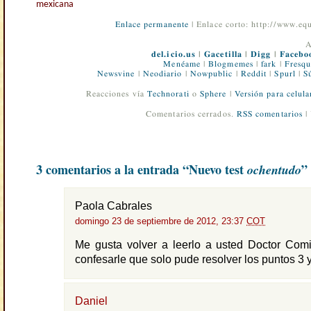
mexicana
Enlace permanente
| Enlace corto: http://www.e
A
del.icio.us
|
Gacetilla
|
Digg
|
Facebo
Menéame
|
Blogmemes
|
fark
|
Fresqu
Newsvine
|
Neodiario
|
Nowpublic
|
Reddit
|
Spurl
|
S
Reacciones vía
Technorati
o
Sphere
|
Versión para celula
Comentarios cerrados.
RSS comentarios
|
3 comentarios a la entrada “Nuevo test
ochentudo
”
Paola Cabrales
domingo 23 de septiembre de 2012, 23:37
COT
Me gusta volver a leerlo a usted Doctor Com
confesarle que solo pude resolver los puntos 3 y
Daniel