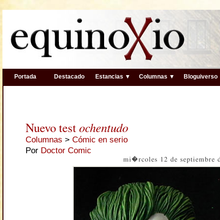
Portada
Destacado
Estancias ▼
Columnas ▼
Bloguiverso
Nuevo test
ochentudo
Columnas
>
Cómic en serio
Por
Doctor Comic
mi�rcoles 12 de septiembre 