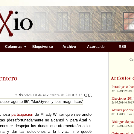
▼
Columnas ▼
Bloguiverso
Archivo
Acerca de
RSS
Co
entero
Artículos 
Paradojas cuba
29.12.2014 9:00 | 
mi�rcoles 10 de noviembre de 2010 7:48
COT
Elecciones 2014
26.05.2014 6:30 | 
Avanza por bue
09.11.2013 10:49 |
echosa
participación
de Milady Winter quien se anotó
tas (desafortunadamente no alcanzó ni para Atari ni
Diálogos de paz
enester despejar las dudas que atormentarán a los
14.10.2013 3:52 | 
mna y dar las soluciones a la trivia… me quedé
Quintana, el pe