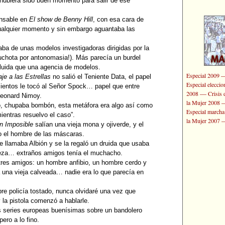
hubiera sido buen momento para salir de ese
pensable en
El show de Benny Hill
, con esa cara de
cualquier momento y sin embargo aguantaba las
aba de unas modelos investigadoras dirigidas por la
 cuchota por antonomasia!). Más parecía un burdel
luida que una agencia de modelos.
Especial 2009
aje a las Estrellas
no salió el Teniente Data, el papel
Especial elecci
mientos le tocó al Señor Spock… papel que entre
—
2008
Crisis 
Leonard Nimoy.
la Mujer 2008
o, chupaba bombón, esta metáfora era algo así como
Especial marcha
entras resuelvo el caso”.
la Mujer 2007
n Imposible
salían una vieja mona y ojiverde, y el
o el hombre de las máscaras.
 llamaba Albión y se la regaló un druida que usaba
beza… extraños amigos tenía el muchacho.
tres amigos: un hombre anfibio, un hombre cerdo y
 una vieja calveada… nadie era lo que parecía en
bre policía tostado, nunca olvidaré una vez que
 la pistola comenzó a hablarle.
s series europeas buenísimas sobre un bandolero
 pero a lo fino.