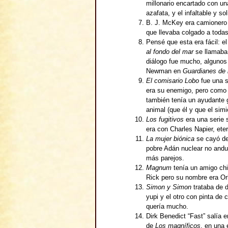
millonario encartado con una
azafata, y el infaltable y sol
B. J. McKey era camionero y
que llevaba colgado a todas
Pensé que esta era fácil: e
al fondo del mar
se llamaba 
diálogo fue mucho, alguno
Newman en
Guardianes de 
El comisario Lobo
fue una s
era su enemigo, pero como e
también tenía un ayudante g
animal (que él y que el simi
Los fugitivos
era una serie 
era con Charles Napier, ete
La mujer biónica
se cayó de
pobre Adán nuclear no anduv
más parejos.
Magnum
tenía un amigo chi
Rick pero su nombre era Or
Simon y Simon
trataba de d
yupi y el otro con pinta de
quería mucho.
Dirk Benedict “Fast” salía 
de
Los magníficos
, en una