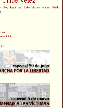
by
Roy Tanck
and
Luke Morton
requires
Flash
r.
s
rios
anales RSS
les