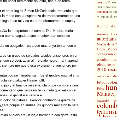
 en un papel totalmente opuesto, hacía de tonta
gendry
: Yo soy
menospreciado.a
or el actor inglés Simon McCorkindale, recuerdo que
salomon
: es im
a la mano con la esperanza de transformarme en una
en equinoxio so
llegado en mi vida es a transformarme en sapo y
Nube de
pañía
lo interpretaba el cómico Don Knotts, tenía
América Lati
una eterna cagada o que le estuvieran echando
autoritari
Mundo de la 
ía un abogado, ¿para qué más si ya tenían con el
Copa Mundi
corrupción
C
a de un grupo de soldados aliados prisioneros en un
estadounide
zi que se dedicaban al mercado negro… ahí aprendí
eleccione
o, siempre me gustó esa expresión y aún ignoro por
2010
Estado
ntástico se llamaba Karr, fue el modelo original y no
grupos Copa Mun
volante cualquier Hasselholff.
fútbol colo
hu
incipio y al final de su serie, claro que como era una
Frías
comentario que hacía no tenía nada que ver con el
Manuel 
ba? Lo genial era verlo a él.
po
o dolor de cabeza, siempre confundo la guerra de
payasadas
colomb
será porque en ambas los gringos metieron la pata
terrori
ea.
Álvaro
mino al cielo
era un viejo borrachín con gorra, esta