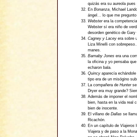
quizás era su aureola pues n
En
Bonanza
, Michael Land
ángel… lo que me pregunto 
Webster
era la competenci
Webster sí era niño de ver
desorden genético de Gary 
Cagney y Lacey
era sobre 
Liza Minelli con sobrepeso…
manes.
Barnaby Jones
era una come
la oficina y yo pensaba que
echaron bala.
Quincy
aparecía echándole b
tipo era de un misógino subi
La compañera de
Hunter
se 
Dryer era muy grande? Sie
Además de imponer el nombr
bien, hasta en la vida real
bien de inocente.
El villano de
Dallas
se llama
Ricachón.
En un capítulo de
Viajeros
l
Viajera y de paso a la Mon