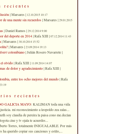
s recientes
ilusión
| Marsares |
12.10.2015 10:17
or de una mente sin recuerdos
| Marsares |
29.01.2015
as
| Daniel Ramos |
29.12.2014 9:00
eor del deporte en 2014
| Rafa XIII |
07.12.2014 11:43
a
| Marsares |
30.10.2014 15:52
olita?
| Marsares |
23.09.2014 19:13
Heart
colombiano
| Julián Rosero Navarrete |
el olvido
| Rafa XIII |
11.09.2014 14:07
imas de dolor y agradecimiento
| Rafa XIII |
ombia, entre los ocho mejores del mundo
| Rafa
23:19
rios recientes
DO GALICIA MAYO
: KALIMAN toda una vida
justicia. mi reconocimiento a leopoldo zea zalas...
izeth soy claudia de pereira la paisa cono me.decían
gota cine y tv ojala te acuerdes...
oberto Torres, totalmente INIGUALABLE. Por más
 ha querido copiar sus canciones y estilo,...