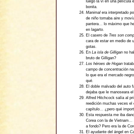
luego la vi en una película
bonita.
Manimal
era interpretado p
de niño tomaba aire y moví
pantera… lo máximo que he 
en lagarto.
El casero de
Tres son com
cara de estar en medio de 
gotas.
En
La isla de Gilligan
no hab
bruto de Gilligan?
Los héroes de Hogan
tratab
campo de concentración na
lo que era el mercado negr
qué.
El doble malvado del auto fa
dejaba que le manoseara el 
Alfred Hitchcock salía al pr
reedición muchas veces el 
capítulo… ¿pero qué importa
Esta respuesta me iba dand
Corea con la de Vietnam… ¿
a fondo? Pero era la de Cor
El ayudante del ángel en
Ca