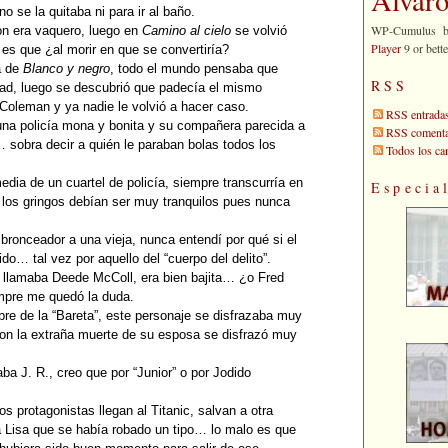
o se la quitaba ni para ir al baño.
WP-Cumulus 
on era vaquero, luego en
Camino al cielo
se volvió
Player
9 or bette
es que ¿al morir en que se convertiría?
a de
Blanco y negro
, todo el mundo pensaba que
RSS
dad, luego se descubrió que padecía el mismo
Coleman y ya nadie le volvió a hacer caso.
RSS entrada
una policía mona y bonita y su compañera parecida a
RSS comenta
 sobra decir a quién le paraban bolas todos los
Todos los c
dia de un cuartel de policía, siempre transcurría en
Especia
 los gringos debían ser muy tranquilos pues nunca
ronceador a una vieja, nunca entendí por qué si el
do… tal vez por aquello del “cuerpo del delito”.
llamaba Deede McColl, era bien bajita… ¿o Fred
mpre me quedó la duda.
e de la “Bareta”, este personaje se disfrazaba muy
 con la extraña muerte de su esposa se disfrazó muy
ba J. R., creo que por “Junior” o por Jodido
os protagonistas llegan al Titanic, salvan a otra
a Lisa que se había robado un tipo… lo malo es que