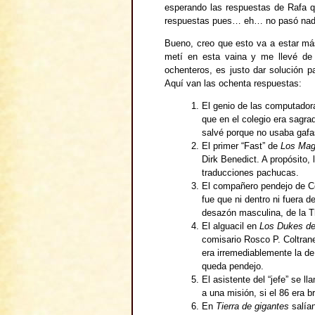
esperando las respuestas de Rafa 
respuestas pues… eh… no pasó nad
Bueno, creo que esto va a estar má
metí en esta vaina y me llevé de 
ochenteros, es justo dar solución 
Aquí van las ochenta respuestas:
El genio de las computado
que en el colegio era sagr
salvé porque no usaba gaf
El primer “Fast” de
Los Mag
Dirk Benedict. A propósito,
traducciones pachucas.
El compañero pendejo de C
fue que ni dentro ni fuera 
desazón masculina, de la 
El alguacil en
Los Dukes d
comisario Rosco P. Coltrane
era irremediablemente la d
queda pendejo.
El asistente del “jefe” se 
a una misión, si el 86 era 
En
Tierra de gigantes
salían