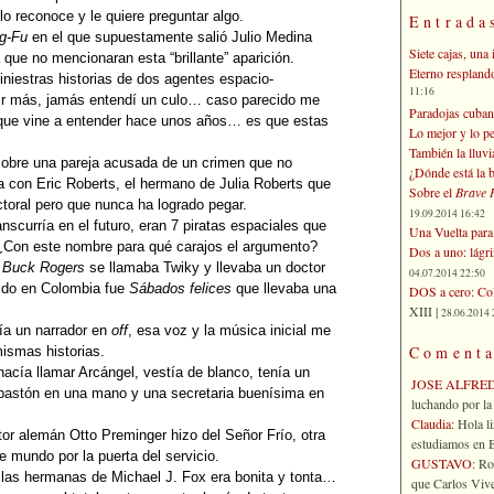
o reconoce y le quiere preguntar algo.
Entrada
g-Fu
en el que supuestamente salió Julio Medina
Siete cajas, una 
 que no mencionaran esta “brillante” aparición.
Eterno respland
iniestras historias de dos agentes espacio-
11:16
r más, jamás entendí un culo… caso parecido me
Paradojas cuban
ue vine a entender hace unos años… es que estas
Lo mejor y lo p
También la lluvi
sobre una pareja acusada de un crimen que no
¿Dónde está la b
a con Eric Roberts, el hermano de Julia Roberts que
Sobre el
Brave 
oral pero que nunca ha logrado pegar.
19.09.2014 16:42
anscurría en el futuro, eran 7 piratas espaciales que
Una Vuelta para 
. ¿Con este nombre para qué carajos el argumento?
Dos a uno: lágr
a
Buck Rogers
se llamaba Twiky y llevaba un doctor
04.07.2014 22:50
ido en Colombia fue
Sábados felices
que llevaba una
DOS a cero: Col
XIII |
28.06.2014 
ía un narrador en
off
, esa voz y la música inicial me
Comenta
ismas historias.
acía llamar Arcángel, vestía de blanco, tenía un
JOSE ALFRE
 bastón en una mano y una secretaria buenísima en
luchando por la 
Claudia
: Hola l
tor alemán Otto Preminger hizo del Señor Frío, otra
estudiamos en Bo
e mundo por la puerta del servicio.
GUSTAVO
: R
las hermanas de Michael J. Fox era bonita y tonta…
que Carlos Vives