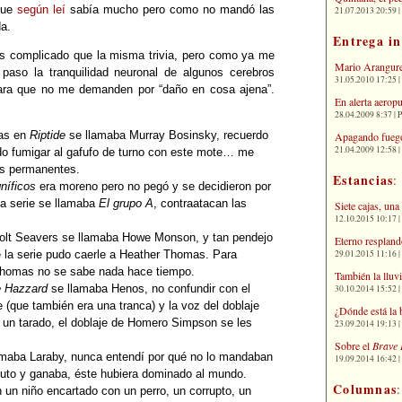
que
según leí
sabía mucho pero como no mandó las
21.07.2013 20:59 | 
a.
Entrega i
s complicado que la misma trivia, pero como ya me
Mario Arangure
paso la tranquilidad neuronal de algunos cerebros
31.05.2010 17:25 |
para que no me demanden por “daño en cosa ajena”.
En alerta aerop
28.04.2009 8:37 | 
ras en
Riptide
se llamaba Murray Bosinsky, recuerdo
Apagando fuego
21.04.2009 12:58 
ado fumigar al gafufo de turno con este mote… me
as permanentes.
Estancias
:
níficos
era moreno pero no pegó y se decidieron por
 la serie se llamaba
El grupo A
, contraatacan las
Siete cajas, una
12.10.2015 10:17 | 
olt Seavers se llamaba Howe Monson, y tan pendejo
Eterno respland
29.01.2015 11:16 | 
de la serie pudo caerle a Heather Thomas. Para
Thomas no se sabe nada hace tiempo.
También la lluv
e Hazzard
se llamaba Henos, no confundir con el
30.10.2014 15:52 | 
 (que también era una tranca) y la voz del doblaje
¿Dónde está la 
e un tarado, el doblaje de Homero Simpson se les
23.09.2014 19:13 | 
Sobre el
Brave 
llamaba Laraby, nunca entendí por qué no lo mandaban
19.09.2014 16:42 | 
bruto y ganaba, éste hubiera dominado al mundo.
Columnas
 un niño encartado con un perro, un corrupto, un