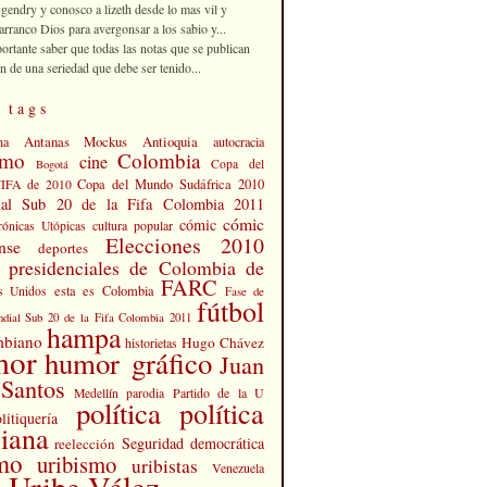
 gendry y conosco a lizeth desde lo mas vil y
rranco Dios para avergonsar a los sabio y...
portante saber que todas las notas que se publican
n de una seriedad que debe ser tenido...
 tags
Antanas Mockus
Antioquia
na
autocracia
smo
Colombia
cine
Copa del
Bogotá
Copa del Mundo Sudáfrica 2010
FIFA de 2010
al Sub 20 de la Fifa Colombia 2011
cómic
cómic
cultura popular
rónicas Utópicas
Elecciones 2010
nse
deportes
s presidenciales de Colombia de
FARC
esta es Colombia
s Unidos
Fase de
fútbol
dial Sub 20 de la Fifa Colombia 2011
hampa
mbiano
Hugo Chávez
historietas
mor
humor gráfico
Juan
Santos
Partido de la U
Medellín
parodia
política
política
litiquería
iana
Seguridad democrática
reelección
smo
uribismo
uribistas
Venezuela
 Uribe Vélez