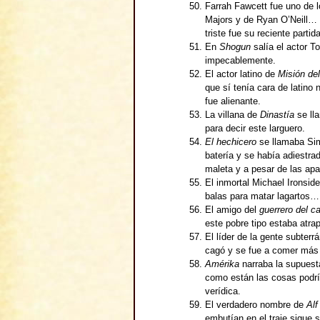
Farrah Fawcett fue uno de 
Majors y de Ryan O’Neill… 
triste fue su reciente partid
En
Shogun
salía el actor T
impecablemente.
El actor latino de
Misión de
que sí tenía cara de latino
fue alienante.
La villana de
Dinastía
se lla
para decir este larguero.
El hechicero
se llamaba Sim
batería y se había adiestr
maleta y a pesar de las apa
El inmortal Michael Ironside
balas para matar lagartos… 
El amigo del
guerrero del c
este pobre tipo estaba atra
El líder de la gente subter
cagó y se fue a comer más c
Amérika
narraba la supuest
como están las cosas podrí
verídica.
El verdadero nombre de
Al
embutían en el traje sigue s