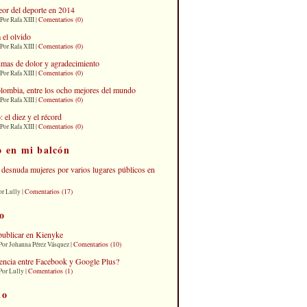
eor del deporte en 2014
Comentarios (0)
Por Rafa XIII |
 el olvido
Comentarios (0)
Por Rafa XIII |
imas de dolor y agradecimiento
Comentarios (0)
Por Rafa XIII |
lombia, entre los ocho mejores del mundo
Comentarios (0)
Por Rafa XIII |
el diez y el récord
Comentarios (0)
Por Rafa XIII |
o en mi balcón
desnuda mujeres por varios lugares públicos en
Comentarios (17)
or Lully |
o
publicar en Kienyke
Comentarios (10)
Por Johanna Pérez Vásquez |
erencia entre Facebook y Google Plus?
Comentarios (1)
Por Lully |
io