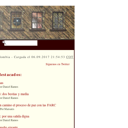
lombia - Cargada el 06.09.2017 21:54:53
COT
Síguenos en Twitter
destacados:
nas
Por Daniel Ramos
: dos bestias y media
Por Daniel Ramos
n camino el proceso de paz con las FARC
 Por Marsares
: por una salida digna
Por Daniel Ramos
queño gigante