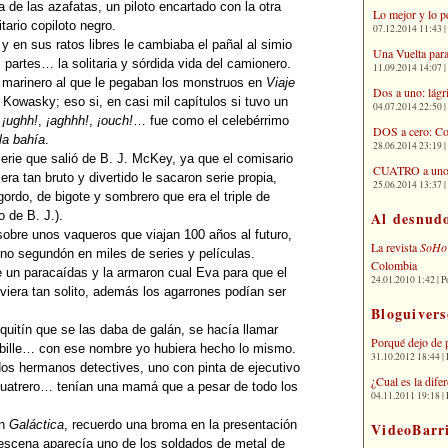
 de las azafatas, un piloto encartado con la otra
Lo mejor y lo p
itario copiloto negro.
07.12.2014 11:43 | 
 en sus ratos libres le cambiaba el pañal al simio
Una Vuelta para
 partes… la solitaria y sórdida vida del camionero.
11.09.2014 14:07 | 
l marinero al que le pegaban los monstruos en
Viaje
Dos a uno: lágr
Kowasky; eso si, en casi mil capítulos si tuvo un
04.07.2014 22:50 | 
s
¡ughh!
,
¡aghhh!
,
¡ouch!
… fue como el celebérrimo
DOS a cero: Co
la bahía
.
28.06.2014 23:19 | 
erie que salió de B. J. McKey, ya que el comisario
CUATRO a uno: 
ra tan bruto y divertido le sacaron serie propia,
25.06.2014 13:37 | 
ordo, de bigote y sombrero que era el triple de
Al desnud
o de B. J.).
sobre unos vaqueros que viajan 100 años al futuro,
La revista
SoHo
rno segundón en miles de series y películas.
Colombia
 un paracaídas y la armaron cual Eva para que el
24.01.2010 1:42 | P
iera tan solito, además los agarrones podían ser
Bloguivers
quitín que se las daba de galán, se hacía llamar
Porqué dejo de 
bille… con ese nombre yo hubiera hecho lo mismo.
31.10.2012 18:44 | 
os hermanos detectives, uno con pinta de ejecutivo
¿Cual es la dif
 cuatrero… tenían una mamá que a pesar de todo los
04.11.2011 19:18 | 
en
Galáctica
, recuerdo una broma en la presentación
VideoBarr
 escena aparecía uno de los soldados de metal de