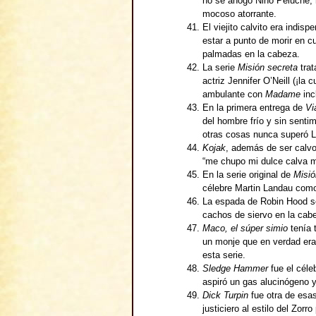
no se ahogó Nino Peluche, 
mocoso atorrante.
El viejito calvito era indis
estar a punto de morir en 
palmadas en la cabeza.
La serie
Misión secreta
trat
actriz Jennifer O’Neill (¡la
ambulante con
Madame
inc
En la primera entrega de
Vi
del hombre frío y sin senti
otras cosas nunca superó 
Kojak
, además de ser calv
“me chupo mi dulce calva mi
En la serie original de
Misió
célebre Martin Landau com
La espada de Robin Hood se
cachos de siervo en la ca
Maco, el súper simio
tenía 
un monje que en verdad era
esta serie.
Sledge Hammer
fue el céle
aspiró un gas alucinógeno y
Dick Turpin
fue otra de esa
justiciero al estilo del Zorro