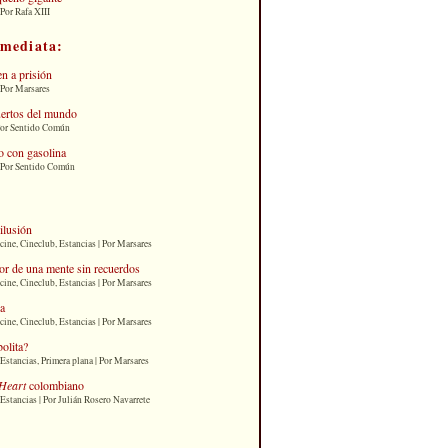
Por Rafa XIII
nmediata:
n a prisión
 Por Marsares
uertos del mundo
Por Sentido Común
 con gasolina
| Por Sentido Común
 ilusión
cine, Cineclub, Estancias | Por Marsares
or de una mente sin recuerdos
cine, Cineclub, Estancias | Por Marsares
ia
cine, Cineclub, Estancias | Por Marsares
bolita?
Estancias, Primera plana | Por Marsares
Heart
colombiano
Estancias | Por Julián Rosero Navarrete
: