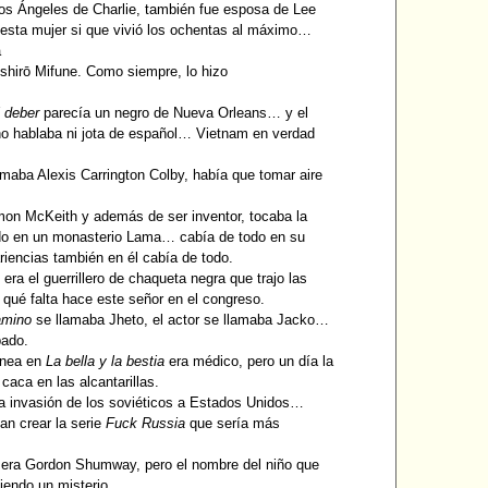
los Ángeles de Charlie, también fue esposa de Lee
esta mujer si que vivió los ochentas al máximo…
a
oshirō Mifune. Como siempre, lo hizo
l deber
parecía un negro de Nueva Orleans… y el
 no hablaba ni jota de español… Vietnam en verdad
maba Alexis Carrington Colby, había que tomar aire
on McKeith y además de ser inventor, tocaba la
ado en un monasterio Lama… cabía de todo en su
riencias también en él cabía de todo.
 era el guerrillero de chaqueta negra que trajo las
qué falta hace este señor en el congreso.
amino
se llamaba Jheto, el actor se llamaba Jacko…
pado.
ránea en
La bella y la bestia
era médico, pero un día la
aca en las alcantarillas.
a invasión de los soviéticos a Estados Unidos…
an crear la serie
Fuck Russia
que sería más
f
era Gordon Shumway, pero el nombre del niño que
iendo un misterio.