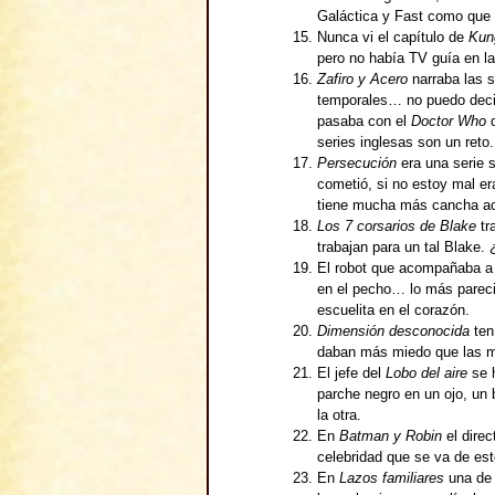
Galáctica y Fast como que l
Nunca vi el capítulo de
Kun
pero no había TV guía en la
Zafiro y Acero
narraba las s
temporales… no puedo deci
pasaba con el
Doctor Who
q
series inglesas son un reto.
Persecución
era una serie 
cometió, si no estoy mal er
tiene mucha más cancha act
Los 7 corsarios de Blake
tr
trabajan para un tal Blake
El robot que acompañaba 
en el pecho… lo más parec
escuelita en el corazón.
Dimensión desconocida
ten
daban más miedo que las m
El jefe del
Lobo del aire
se h
parche negro en un ojo, un
la otra.
En
Batman y Robin
el direc
celebridad que se va de est
En
Lazos familiares
una de 