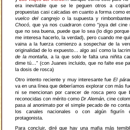
era inevitable que se le peguen otros a copiarl
propuestas casi calcadas en cuanto a forma como
vuelco del cangrejo
o la supuesta y rimbombante
Chocó
, que ya nos cuadraron como “joya del cine 
que no sea buena, puede que lo sea (lo digo porque 
me interesa hacerlo, la verdad), pero cuando me qu
vaina a la fuerza comienzo a sospechar de la ver
originalidad de lo expuesto… algo así como la lacr
de la montaña
, a la que solo le falta una niñita ca
dime tú…” (con Juanes incluido, que no falte ese pa
la dosis de rosca)
Otro intento reciente y muy interesante fue
El pár
va en una línea que deberíamos explorar con más fue
ni se mencionan por carecer de rosca pero que b
reconocidas con mérito como
Dr Alemán
, cine colo
pasa al anonimato por el simple pecado de no contar
los canales nacionales o con algún figurín
protagonista.
Para concluir, diré que hay una mafia más temib