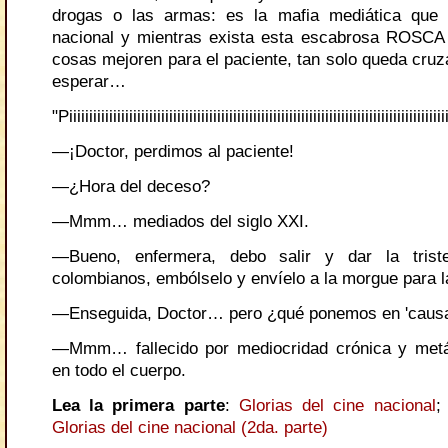
drogas o las armas: es la mafia mediática que c
nacional y mientras exista esta escabrosa ROSCA
cosas mejoren para el paciente, tan solo queda cruz
esperar…
"Piiiiiiiiiiiiiiiiiiiiiiiiiiiiiiiiiiiiiiiiiiiiiiiiiiiiiiiiiiiiiiiiiiiiiiiiiiiiiiiiiiiiiiiiiiiiii
—¡Doctor, perdimos al paciente!
—¿Hora del deceso?
—Mmm… mediados del siglo XXI.
—Bueno, enfermera, debo salir y dar la trist
colombianos, embólselo y envíelo a la morgue para l
—Enseguida, Doctor… pero ¿qué ponemos en 'causa
—Mmm… fallecido por mediocridad crónica y metá
en todo el cuerpo.
Lea la primera parte
:
Glorias del cine nacional
Glorias del cine nacional (2da. parte)