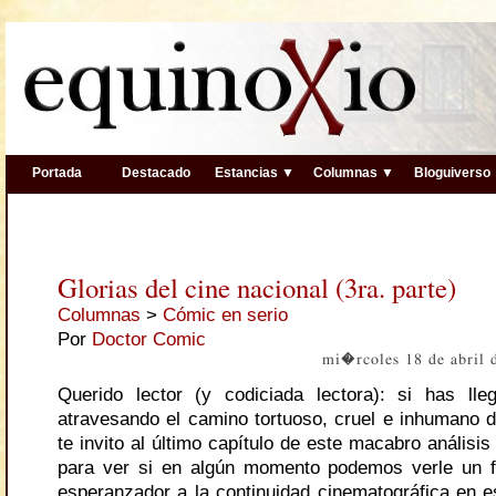
Portada
Destacado
Estancias ▼
Columnas ▼
Bloguiverso
Glorias del cine nacional (3ra. parte)
Columnas
>
Cómic en serio
Por
Doctor Comic
mi�rcoles 18 de abril
Querido lector (y codiciada lectora): si has ll
atravesando el camino tortuoso, cruel e inhumano de
te invito al último capítulo de este macabro análisis
para ver si en algún momento podemos verle un fi
esperanzador a la continuidad cinematográfica en es