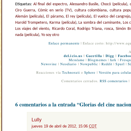
Etiquetas:
Al final del espectro
,
Alessandro Basile
,
Chocó (película)
,
Ciro Guerra
,
Cómic en serio (TV)
,
cultura colombiana
,
cultura popu
Alemán (película)
,
El páramo
,
El rey (película)
,
El vuelco del cangrejo
Harold Trompetero
,
Karma (película)
,
La sombra del caminante
,
Los 
Los viajes del viento
,
Ricardo Coral
,
Rodrigo Triana
,
rosca
,
Simón B
nada (película)
,
Yo soy otro
Enlace permanente
| Enlace corto: http://www.e
A
del.icio.us
|
Gacetilla
|
Digg
|
Facebo
Menéame
|
Blogmemes
|
fark
|
Fresqu
Newsvine
|
Neodiario
|
Nowpublic
|
Reddit
|
Spurl
|
S
Reacciones vía
Technorati
o
Sphere
|
Versión para celula
Comentarios cerrados.
RSS comentarios
|
6 comentarios a la entrada “Glorias del cine nacion
Lully
jueves 19 de abril de 2012, 15:06
COT