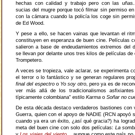
hechas con calidad y trabajo pero con las uña
sucias del mugre porque tocó filmar sin permiso en 
con la cámara cuando la policía los coge sin permis
de Ed Wood.
Y pese a ello, se hacen vainas que levantan el rit
constituyen en esperanza de buen cine. Películas
salieron a base de endeudamientos extremos del d
se llevan por delante unos tres kilos de películas de
Trompetero.
A veces se tropieza, vale aclarar, se experimenta 
el terror o lo fantástico y se generan regulares p
final del espectro
o
Yo soy otro
, pero ya es de recon
ver más allá de los tradicionalismos asfixiantes
típicamente colombiana” estilo
Karma
o
Soñar no cu
De esta década destaco verdaderos bastiones con 
Guerra, quien con el apoyo de NADIE (RCN apoyó su
cuando ya era un éxito, ¿así qué gracia?) ha lograd
meta del buen cine con solo dos películas:
La sombr
y
Los viajes del viento
… aunque como este país no 