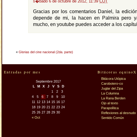
s�bado 6 de octubre de 2012, 11:39
COT
Gracias por los comentarios Daniel, la edició
depende de mi, la hacen en Palmira pero 
mucho, en youtube puedes acceder a los capít
«
Glorias del cine nacional (2da. parte)
Entradas por mes
Bitácoras equinoX
Bitácora Utópica
Septiembre 2017
Carobotero-co
L
M
X
J
V
S
D
Juglar del Zipa
1
2
3
La Columna
4
5
6
7
8
9
10
La Rana Berden
11
12
13
14
15
16
17
Ojo al texto
18
19
20
21
22
23
24
Parapolítica
25
26
27
28
29
30
Reflexiones al desnudo
« Oct
Sentido Común