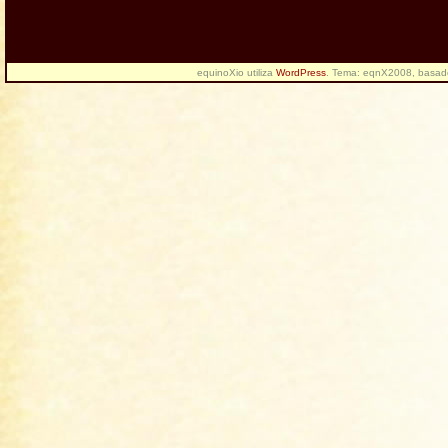
equinoXio utiliza
WordPress
. Tema: eqnX2008, basa