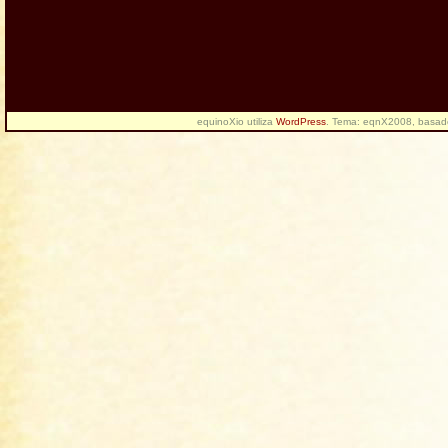
equinoXio utiliza
WordPress
. Tema: eqnX2008, basa