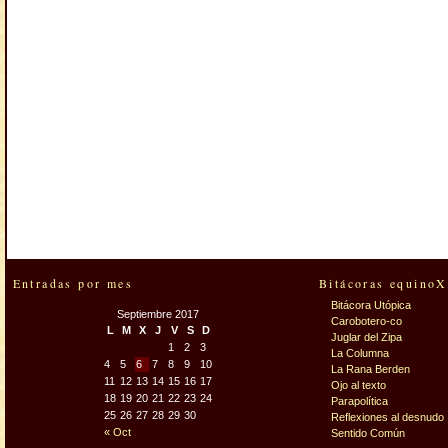
Entradas por mes
Bitácoras equinoX
Bitácora Utópica
Septiembre 2017
Carobotero-co
L
M
X
J
V
S
D
Juglar del Zipa
1
2
3
La Columna
4
5
6
7
8
9
10
La Rana Berden
11
12
13
14
15
16
17
Ojo al texto
18
19
20
21
22
23
24
Parapolítica
25
26
27
28
29
30
Reflexiones al desnudo
« Oct
Sentido Común