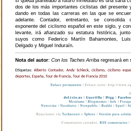
sí queda planteado a futuro inmediato es una sana c
dos de los más importantes ciclistas del presente 
dando en todas las carreras en las que se encue
adelante. Contador, entretanto, se consolida
exponente del ciclismo español en este siglo, y con
levante, irá afianzado su estatura histórica, junt
suyos como Federico Martín Bahamontes, Lui
Delgado y Miguel Induraín.
Nota del autor
:
Con los Taches Arriba
regresará en 
Etiquetas:
Alberto Contador
,
Andy Schleck
,
ciclismo
,
ciclismo espa
deportes
,
España
,
Tour de Francia
,
Tour de Francia 2010
Enlace permanente
| Enlace corto: http://www.
A
del.icio.us
|
Gacetilla
|
Digg
|
Facebo
Menéame
|
Blogmemes
|
fark
|
Fresqu
Newsvine
|
Neodiario
|
Nowpublic
|
Reddit
|
Spurl
|
S
Reacciones vía
Technorati
o
Sphere
|
Versión para celula
Comentarios cerrados.
RSS comentarios
|