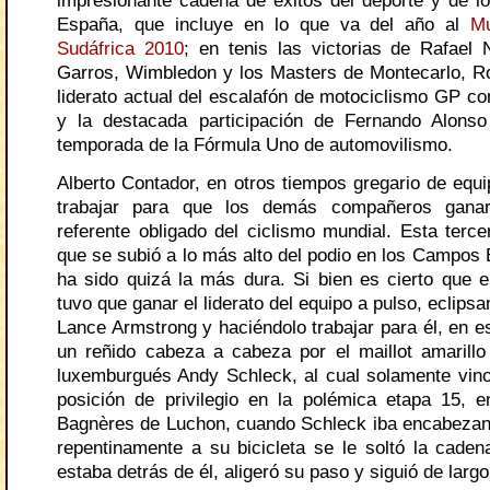
impresionante cadena de éxitos del deporte y de lo
España, que incluye en lo que va del año al
Mu
Sudáfrica 2010
; en tenis las victorias de Rafael
Garros, Wimbledon y los Masters de Montecarlo, R
liderato actual del escalafón de motociclismo GP co
y la destacada participación de Fernando Alonso
temporada de la Fórmula Uno de automovilismo.
Alberto Contador, en otros tiempos gregario de equi
trabajar para que los demás compañeros gana
referente obligado del ciclismo mundial. Esta terce
que se subió a lo más alto del podio en los Campos 
ha sido quizá la más dura. Si bien es cierto que 
tuvo que ganar el liderato del equipo a pulso, eclip
Lance Armstrong y haciéndolo trabajar para él, en es
un reñido cabeza a cabeza por el maillot amarillo
luxemburgués Andy Schleck, al cual solamente vino 
posición de privilegio en la polémica etapa 15, 
Bagnères de Luchon, cuando Schleck iba encabezan
repentinamente a su bicicleta se le soltó la caden
estaba detrás de él, aligeró su paso y siguió de largo