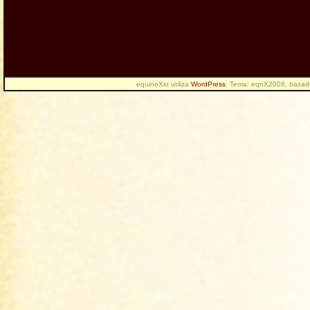
equinoXio utiliza
WordPress
. Tema: eqnX2008, basa