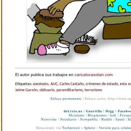
El autor publica sus trabajos en
caricaturasxtian.com
Etiquetas:
asesinato
,
AUC
,
Carlos Castaño
,
crímenes de estado
,
esta e
Jaime Garzón
,
obituario
,
paramilitarismo
,
terrorismo
Enlace permanente
| Enlace corto: http://www.
A
del.icio.us
|
Gacetilla
|
Digg
|
Facebo
Menéame
|
Blogmemes
|
fark
|
Fresqu
Newsvine
|
Neodiario
|
Nowpublic
|
Reddit
|
Spurl
|
S
Reacciones vía
Technorati
o
Sphere
|
Versión para celula