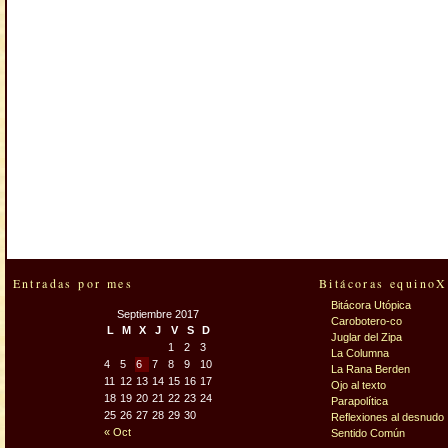
Entradas por mes
Bitácoras equinoX
Bitácora Utópica
Septiembre 2017
Carobotero-co
L
M
X
J
V
S
D
Juglar del Zipa
1
2
3
La Columna
4
5
6
7
8
9
10
La Rana Berden
11
12
13
14
15
16
17
Ojo al texto
18
19
20
21
22
23
24
Parapolítica
25
26
27
28
29
30
Reflexiones al desnudo
« Oct
Sentido Común