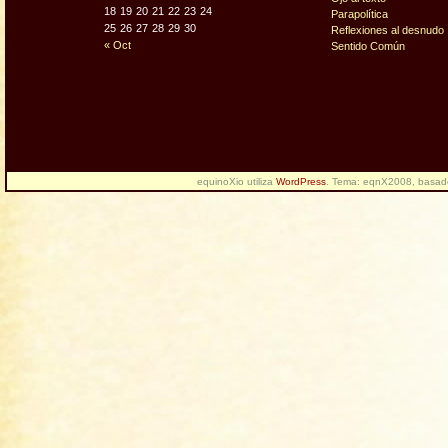
18
19
20
21
22
23
24
Parapolítica
25
26
27
28
29
30
Reflexiones al desnudo
« Oct
Sentido Común
equinoXio utiliza
WordPress
. Tema: eqnX2008, basa