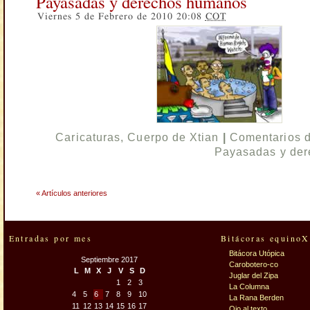
Payasadas y derechos humanos
Viernes 5 de Febrero de 2010 20:08
COT
Caricaturas
,
Cuerpo de Xtian
|
Comentarios 
Payasadas y de
« Artículos anteriores
Entradas por mes
Bitácoras equinoX
Bitácora Utópica
Septiembre 2017
Carobotero-co
L
M
X
J
V
S
D
Juglar del Zipa
1
2
3
La Columna
4
5
6
7
8
9
10
La Rana Berden
11
12
13
14
15
16
17
Ojo al texto