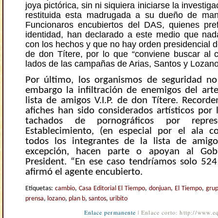
joya pictórica, sin ni siquiera iniciarse la investiga
restituida esta madrugada a su dueño de mane
Funcionaros encubiertos del DAS, quienes pref
identidad, han declarado a este medio que nad
con los hechos y que no hay orden presidencial de
de don Títere, por lo que “conviene buscar al c
lados de las campañas de Arias, Santos y Lozano
Por último, los organismos de seguridad no
embargo la infiltración de enemigos del arte
lista de amigos V.I.P. de don Títere. Record
afiches han sido considerados artísticos por 
tachados de pornográficos por repres
Establecimiento, (en especial por el ala c
todos los integrantes de la lista de amig
excepción, hacen parte o apoyan al Gob
President. “En ese caso tendríamos solo 524
afirmó el agente encubierto.
Etiquetas:
cambio
,
Casa Editorial El Tiempo
,
donjuan
,
El Tiempo
,
grup
prensa
,
lozano
,
plan b
,
santos
,
uribito
Enlace permanente
| Enlace corto: http://www.