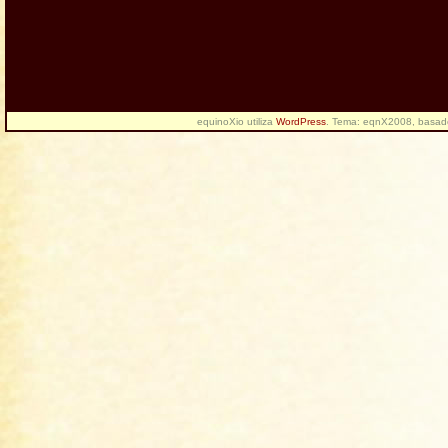
equinoXio utiliza
WordPress
. Tema: eqnX2008, basa