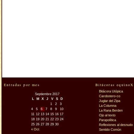
Entradas por mes
Bitácoras equinoX
Bitácora Utópica
Septiembre 2017
Carobotero-co
L
M
X
J
V
S
D
Juglar del Zipa
1
2
3
La Columna
4
5
6
7
8
9
10
La Rana Berden
11
12
13
14
15
16
17
Ojo al texto
18
19
20
21
22
23
24
Parapolítica
25
26
27
28
29
30
Reflexiones al desnudo
« Oct
Sentido Común