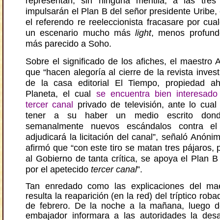
representan, sin ninguna mentila, a las tres
impulsarán el Plan B del señor presidente Uribe
el referendo re reeleccionista fracasare por cua
un escenario mucho más
light
, menos profun
más parecido a Soho.
Sobre el significado de los afiches, el maestro
que “hacen alegoría al cierre de la revista inves
de la casa editorial El Tiempo, propiedad a
Planeta, el cual
se encuentra bien interesado
tercer canal
privado de televisión, ante lo cual
tener a su haber un medio escrito dond
semanalmente nuevos escándalos contra el
adjudicará la licitación del canal”, señaló Anóni
afirmó que “con este tiro se matan tres pájaros, 
al Gobierno de tanta crítica, se apoya el Plan B
por el apetecido
tercer canal
”.
Tan enredado como las explicaciones del ma
resulta la reaparición (en la red) del tríptico rob
de febrero. De la noche a la mañana, luego d
embajador informara a las autoridades la des