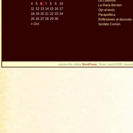
La Columna
4
5
6
7
8
9
10
La Rana Berden
11
12
13
14
15
16
17
Ojo al texto
18
19
20
21
22
23
24
Parapolítica
25
26
27
28
29
30
Reflexiones al desnudo
« Oct
Sentido Común
equinoXio utiliza
WordPress
. Tema: eqnX2008, basa