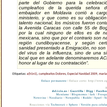
parte del Gobierno para la celebrac
cumpleaños de la querida señora d
embajador en Moldavia corrió a carg
ministerio, y que como es su obligación
talento nacional, los músicos fueron con
la Avenida Caracas con calle 55 de Bog
por la cual ninguno de ellos es de na
mexicana, sino que por el contrario son na
región cundiboyacense, y según cert
sanidad presentado a Emigración, no son
del virus de la influenza, sino de una s
local que en adelante denominaremos AC(
honor al lugar de su contratación”.
Etiquetas:
a(h1n1)
,
cumpleaños Dolores
,
Especial Navidad 2009
,
maria
Enlace permanente
| Enlace corto: http://www.
A
del.icio.us
|
Gacetilla
|
Digg
|
Facebo
Menéame
|
Blogmemes
|
fark
|
Fresqu
Newsvine
|
Neodiario
|
Nowpublic
|
Reddit
|
Spurl
|
S
Reacciones vía
Technorati
o
Sphere
|
Versión para celula