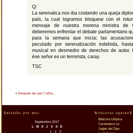
Q:
La serenatica nos iba costando una queja diplom
país, la cual logramos bloquear con el rotu
mensaje de nuestra morena ministra de C
deberemos enfrentar el debate parlamentario q
para la semana que inicia; las acusacio
peculado por serenatización indebida, hasta
musical en desmedro de derechos de autor. D
ése señor es un terrorista, caray.
TSC
«
Después de casi 7 años…
Entradas por mes
Bitácoras equinoX
Bitácora Utópica
Septiembre 2017
Carobotero-co
L
M
X
J
V
S
D
Juglar del Zipa
1
2
3