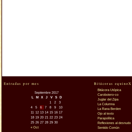
Entradas por mes
Bitácoras equinoX
Bitácora Utópica
Septiembre 2017
Carobotero-co
L
M
X
J
V
S
D
Juglar del Zipa
1
2
3
La Columna
4
5
6
7
8
9
10
La Rana Berden
11
12
13
14
15
16
17
Ojo al texto
18
19
20
21
22
23
24
Parapolítica
25
26
27
28
29
30
Reflexiones al desnudo
« Oct
Sentido Común