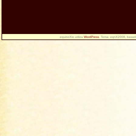
equinoXio utiliza
WordPress
. Tema: eqnX2008, basa