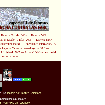
—
—
—
Especial Navidad 2009
Especial 2008
—
ones en Estados Unidos, 2008
Especial
BIFF
—
diplomática andina
Especial Día Internacional de
—
—
—
Especial VideoBarrio
Especial 2007
—
 5 de julio de 2007
Especial Día Internacional de
—
Especial 2006
jo una
licencia de Creative Commons
oba]equinoxio[punto]org
er
|
equinoXio en Facebook