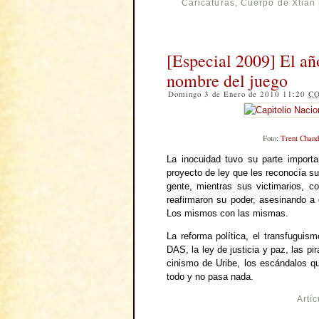
Caricaturas
,
Cuerpo de Xtian
[Especial 2009] El año
nombre del juego
Domingo 3 de Enero de 2010 11:20
C
Foto:
Trent Chand
La inocuidad tuvo su parte import
proyecto de ley que les reconocía su
gente, mientras sus victimarios, 
reafirmaron su poder, asesinando a
Los mismos con las mismas.
La reforma política, el transfuguism
DAS, la ley de justicia y paz, las pi
cinismo de Uribe, los escándalos q
todo y no pasa nada.
Artí