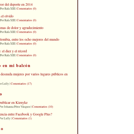
eor del deporte en 2014
Comentarios (0)
Por Rafa XIII |
 el olvido
Comentarios (0)
Por Rafa XIII |
imas de dolor y agradecimiento
Comentarios (0)
Por Rafa XIII |
lombia, entre los ocho mejores del mundo
Comentarios (0)
Por Rafa XIII |
el diez y el récord
Comentarios (0)
Por Rafa XIII |
o en mi balcón
desnuda mujeres por varios lugares públicos en
Comentarios (17)
or Lully |
o
publicar en Kienyke
Comentarios (10)
Por Johanna Pérez Vásquez |
erencia entre Facebook y Google Plus?
Comentarios (1)
Por Lully |
io