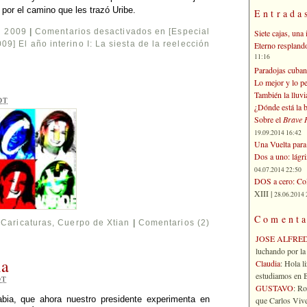
 por el camino que les trazó Uribe.
Entrada
l 2009
|
Comentarios desactivados
en [Especial
Siete cajas, una 
09] El año interino I: La siesta de la reelección
Eterno respland
11:16
Paradojas cuban
Lo mejor y lo p
También la lluvi
OT
¿Dónde está la b
Sobre el
Brave 
19.09.2014 16:42
Una Vuelta para 
Dos a uno: lágr
04.07.2014 22:50
DOS a cero: Col
XIII |
28.06.2014 
Comenta
Caricaturas
,
Cuerpo de Xtian
|
Comentarios (2)
JOSE ALFRE
luchando por la 
ia
Claudia
: Hola l
estudiamos en Bo
OT
GUSTAVO
: R
bia, que ahora nuestro presidente experimenta en
que Carlos Vives