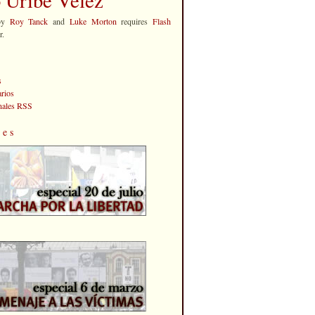
by
Roy Tanck
and
Luke Morton
requires
Flash
r.
s
rios
anales RSS
les