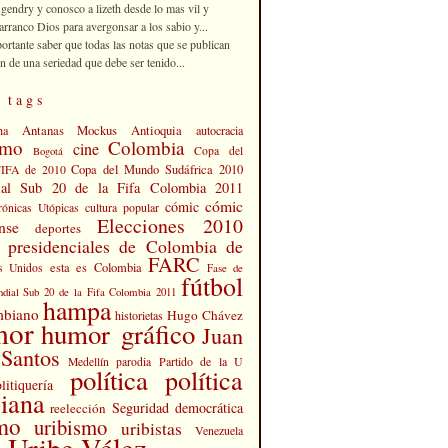
 gendry y conosco a lizeth desde lo mas vil y
rranco Dios para avergonsar a los sabio y...
portante saber que todas las notas que se publican
n de una seriedad que debe ser tenido...
 tags
Antanas Mockus
Antioquia
na
autocracia
smo
Colombia
cine
Copa del
Bogotá
Copa del Mundo Sudáfrica 2010
FIFA de 2010
al Sub 20 de la Fifa Colombia 2011
cómic
cómic
cultura popular
rónicas Utópicas
Elecciones 2010
nse
deportes
s presidenciales de Colombia de
FARC
esta es Colombia
s Unidos
Fase de
fútbol
dial Sub 20 de la Fifa Colombia 2011
hampa
mbiano
Hugo Chávez
historietas
mor
humor gráfico
Juan
Santos
Partido de la U
Medellín
parodia
política
política
litiquería
iana
Seguridad democrática
reelección
smo
uribismo
uribistas
Venezuela
 Uribe Vélez