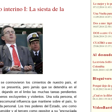
Lo mejor y lo p
 interino I: La siesta de la
07.12.2014 11:43 | 
Una Vuelta para
11.09.2014 14:07 | 
T
Dos a uno: lágr
04.07.2014 22:50 | 
DOS a cero: Co
28.06.2014 23:19 | 
CUATRO a uno: 
25.06.2014 13:37 | 
Al desnud
La revista
SoHo
Colombia
24.01.2010 1:42 | P
Bloguivers
se conmovieron los cimientos de nuestro país, el
Porqué dejo de 
 se presentía, pero jamás que se detendría en el
31.10.2012 18:44 | 
 dejando en el limbo las muchas tareas pendientes
¿Cual es la dif
 menos excluyentes y violentos. Una sola persona, el
04.11.2011 19:18 | 
descomunal influencia que mantiene sobre el país, lo
da personal. Los tres poderes del Estado, uno como
VideoBarr
vidor y el tercero como opositor a su “encrucijada