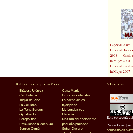
Especial 2009
Especial elecci
—
2008
Crisis 
la Mujer 2008
Especial marcha
la Mujer 2007
Bitácoras equinoXias
Alianzas
Bitácora Utópica
Casa Matriz
Carobotero-co
Crónicas vallenatas
Juglar del Zipa
La noche de los
La Columna
tajalápices
La Rana Berden
My London eye
Ojo al texto
Markota
Esta obra está ba
Parapolítica
Más allá del ecologismo
Reflexiones al desnudo
pequeña padawan
Contacto: info[arr
Sentido Común
Señor Oscuro
equinoXio en twitt