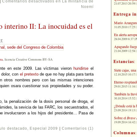
|
Comentarios desactivados
en La militancia de
21.07.2013 20:59 | 
Noemí
Entrega i
Mario Arangure
 interino II: La inocuidad es el
31.05.2010 17:25 |
En alerta aerop
28.04.2009 8:37 | 
OT
Apagando fuego
21.04.2009 12:58 
ra
, licencia Creative Commons BY-SA
Estancias
:
ante en este 2009. Las víctimas vieron
hundirse
el
Siete cajas, una
 dolor, con
el pretexto
de que no hay plata para tanta
12.10.2015 10:17 | 
con otros nombres pero con las mismas intenciones
Eterno respland
 quien osara cuestionar sus propiedades y su poder.
29.01.2015 11:16 | 
También la lluv
30.10.2014 15:52 | 
o, la penalización de la dosis personal de droga, el
¿Dónde está la 
rámides, la sevicia de las FARC, los secuestrados, el
23.09.2014 19:13 | 
ue involucraron a los hijos del presidente… Pasa de
Sobre el
Brave 
19.09.2014 16:42 | 
culo destacado
,
Especial 2009
|
Comentarios (1)
Columnas