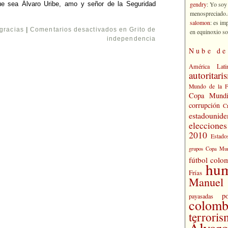
gendry
: Yo soy
que sea Álvaro Uribe, amo y señor de la Seguridad
menospreciado.a
salomon
: es im
gracias
|
Comentarios desactivados
en Grito de
en equinoxio so
independencia
Nube de
América Lati
autoritari
Mundo de la 
Copa Mundi
corrupción
C
estadounide
eleccione
2010
Estado
grupos Copa Mun
fútbol colo
hu
Frías
Manuel 
po
payasadas
colomb
terrori
Álvaro