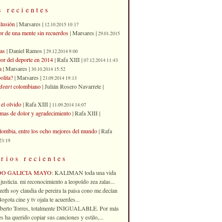
s recientes
ilusión
| Marsares |
12.10.2015 10:17
or de una mente sin recuerdos
| Marsares |
29.01.2015
as
| Daniel Ramos |
29.12.2014 9:00
eor del deporte en 2014
| Rafa XIII |
07.12.2014 11:43
a
| Marsares |
30.10.2014 15:52
olita?
| Marsares |
23.09.2014 19:13
Heart
colombiano
| Julián Rosero Navarrete |
el olvido
| Rafa XIII |
11.09.2014 14:07
imas de dolor y agradecimiento
| Rafa XIII |
ombia, entre los ocho mejores del mundo
| Rafa
23:19
rios recientes
DO GALICIA MAYO
: KALIMAN toda una vida
justicia. mi reconocimiento a leopoldo zea zalas...
izeth soy claudia de pereira la paisa cono me.decían
gota cine y tv ojala te acuerdes...
oberto Torres, totalmente INIGUALABLE. Por más
 ha querido copiar sus canciones y estilo,...