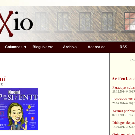
▼
Columnas ▼
Bloguiverso
Archivo
Acerca de
RSS
Co
mí
Artículos 
OT
Paradojas cuba
29.12.2014 9:00 | 
Elecciones 2014
26.05.2014 6:30 | 
Avanza por bue
09.11.2013 10:49 |
Diálogos de paz
14.10.2013 3:52 | 
Quintana, el pe