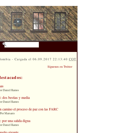
lombia - Cargada el 06.09.2017 22:13:40
COT
Síguenos en Twitter
destacados:
nas
Por Daniel Ramos
: dos bestias y media
Por Daniel Ramos
n camino el proceso de paz con las FARC
 Por Marsares
: por una salida digna
Por Daniel Ramos
queño gigante