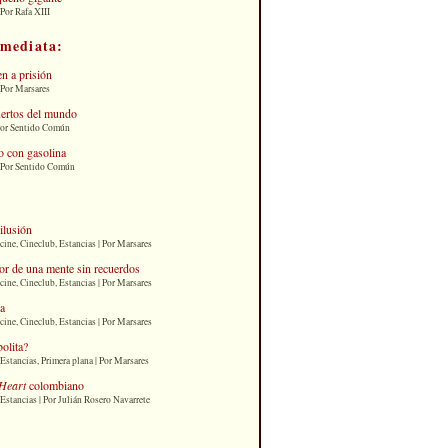
Por Rafa XIII
nmediata:
n a prisión
 Por Marsares
uertos del mundo
Por Sentido Común
 con gasolina
| Por Sentido Común
 ilusión
cine, Cineclub, Estancias | Por Marsares
or de una mente sin recuerdos
cine, Cineclub, Estancias | Por Marsares
ia
cine, Cineclub, Estancias | Por Marsares
bolita?
Estancias, Primera plana | Por Marsares
Heart
colombiano
Estancias | Por Julián Rosero Navarrete
: