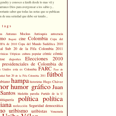
 gendry y conosco a lizeth desde lo mas vil y
rranco Dios para avergonsar a los sabio y...
portante saber que todas las notas que se publican
n de una seriedad que debe ser tenido...
 tags
Antanas Mockus
Antioquia
na
autocracia
smo
Colombia
cine
Copa del
Bogotá
Copa del Mundo Sudáfrica 2010
FIFA de 2010
al Sub 20 de la Fifa Colombia 2011
cómic
cómic
cultura popular
rónicas Utópicas
Elecciones 2010
nse
deportes
s presidenciales de Colombia de
FARC
esta es Colombia
s Unidos
Fase de
fútbol
dial Sub 20 de la Fifa Colombia 2011
hampa
mbiano
Hugo Chávez
historietas
mor
humor gráfico
Juan
Santos
Partido de la U
Medellín
parodia
política
política
litiquería
iana
Seguridad democrática
reelección
smo
uribismo
uribistas
Venezuela
 Uribe Vélez