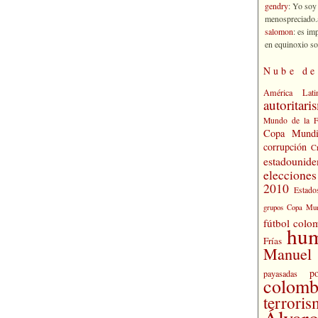
gendry
: Yo soy
menospreciado.a
salomon
: es im
en equinoxio so
Nube de
América Lati
autoritari
Mundo de la 
Copa Mundi
corrupción
C
estadounide
eleccione
2010
Estado
grupos Copa Mun
fútbol colo
hu
Frías
Manuel 
po
payasadas
colomb
terrori
Álvaro