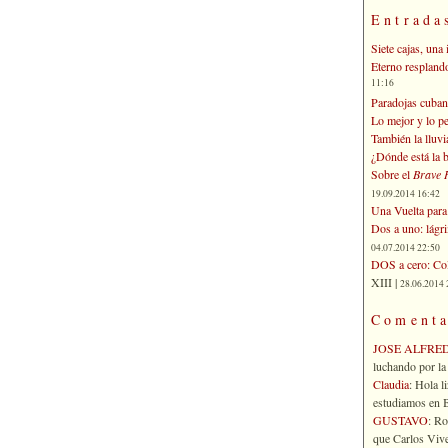
Entrada
Siete cajas, una 
Eterno respland
11:16
Paradojas cuban
Lo mejor y lo p
También la lluvi
¿Dónde está la b
Sobre el
Brave 
19.09.2014 16:42
Una Vuelta para 
Dos a uno: lágr
04.07.2014 22:50
DOS a cero: Col
XIII |
28.06.2014 
Comenta
JOSE ALFRE
luchando por la 
Claudia
: Hola l
estudiamos en Bo
GUSTAVO
: R
que Carlos Vives