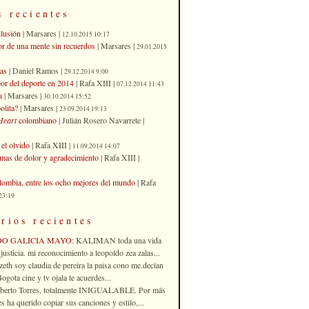
s recientes
ilusión
| Marsares |
12.10.2015 10:17
or de una mente sin recuerdos
| Marsares |
29.01.2015
as
| Daniel Ramos |
29.12.2014 9:00
eor del deporte en 2014
| Rafa XIII |
07.12.2014 11:43
a
| Marsares |
30.10.2014 15:52
olita?
| Marsares |
23.09.2014 19:13
Heart
colombiano
| Julián Rosero Navarrete |
el olvido
| Rafa XIII |
11.09.2014 14:07
imas de dolor y agradecimiento
| Rafa XIII |
ombia, entre los ocho mejores del mundo
| Rafa
23:19
rios recientes
DO GALICIA MAYO
: KALIMAN toda una vida
justicia. mi reconocimiento a leopoldo zea zalas...
izeth soy claudia de pereira la paisa cono me.decían
gota cine y tv ojala te acuerdes...
oberto Torres, totalmente INIGUALABLE. Por más
 ha querido copiar sus canciones y estilo,...