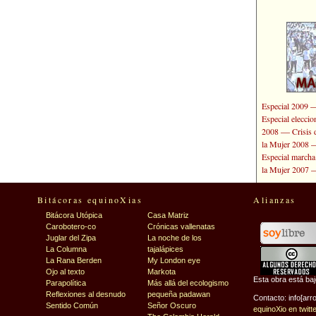
Especial 2009
Especial elecci
—
2008
Crisis 
la Mujer 2008
Especial marcha
la Mujer 2007
Bitácoras equinoXias
Alianzas
Bitácora Utópica
Casa Matriz
Carobotero-co
Crónicas vallenatas
Juglar del Zipa
La noche de los
La Columna
tajalápices
La Rana Berden
My London eye
Ojo al texto
Markota
Esta obra está ba
Parapolítica
Más allá del ecologismo
Reflexiones al desnudo
pequeña padawan
Contacto: info[arr
Sentido Común
Señor Oscuro
equinoXio en twitt