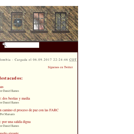
lombia - Cargada el 06.09.2017 22:24:46
COT
Síguenos en Twitter
destacados:
nas
Por Daniel Ramos
: dos bestias y media
Por Daniel Ramos
n camino el proceso de paz con las FARC
 Por Marsares
: por una salida digna
Por Daniel Ramos
queño gigante