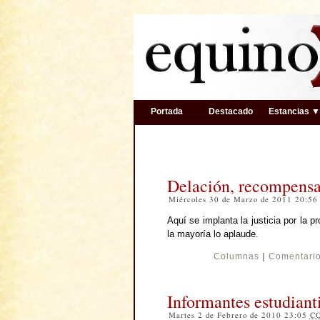
Portada
Destacado
Estancias 
Delación, recompensas
Miércoles 30 de Marzo de 2011 20:5
Aquí se implanta la justicia por la 
la mayoría lo aplaude.
Columnas
|
Comentario
Informantes estudiant
Martes 2 de Febrero de 2010 23:05
C