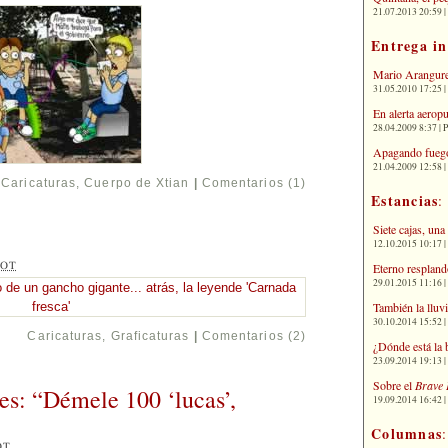
21.07.2013 20:59 | 
Entrega i
Mario Arangure
31.05.2010 17:25 |
En alerta aerop
28.04.2009 8:37 | 
Apagando fuego
21.04.2009 12:58 
Caricaturas
,
Cuerpo de Xtian
|
Comentarios (1)
Estancias
:
Siete cajas, una
12.10.2015 10:17 | 
Eterno respland
OT
29.01.2015 11:16 | 
También la lluv
30.10.2014 15:52 | 
Caricaturas
,
Graficaturas
|
Comentarios (2)
¿Dónde está la 
23.09.2014 19:13 | 
Sobre el
Brave 
es: “Démele 100 ‘lucas’,
19.09.2014 16:42 | 
Columnas
OT