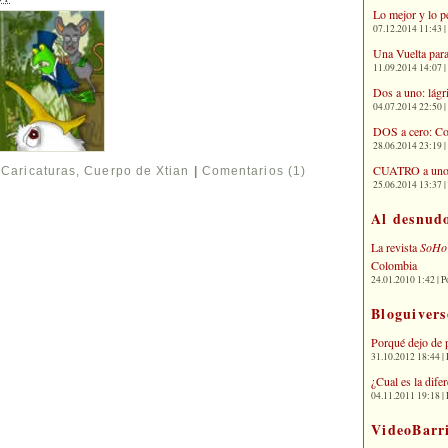
Lo mejor y lo p
07.12.2014 11:43 | 
Una Vuelta para
11.09.2014 14:07 | 
Dos a uno: lágr
04.07.2014 22:50 | 
DOS a cero: Co
28.06.2014 23:19 | 
CUATRO a uno: 
Caricaturas
,
Cuerpo de Xtian
|
Comentarios (1)
25.06.2014 13:37 | 
Al desnud
La revista
SoHo
Colombia
24.01.2010 1:42 | P
Bloguivers
Porqué dejo de 
31.10.2012 18:44 | 
¿Cual es la dif
04.11.2011 19:18 | 
VideoBarr