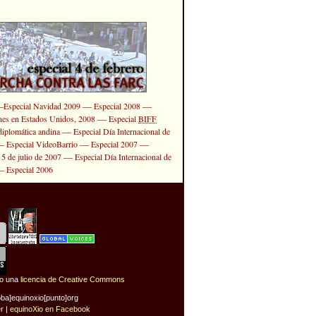
—
—
—
Especial Navidad 2009
Especial 2008
—
ones en Estados Unidos, 2008
Especial
BIFF
—
diplomática andina
Especial Día Internacional de
—
—
—
Especial VideoBarrio
Especial 2007
—
 5 de julio de 2007
Especial Día Internacional de
—
Especial 2006
jo una
licencia de Creative Commons
oba]equinoxio[punto]org
er
|
equinoXio en Facebook