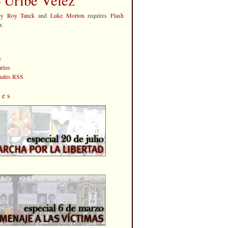
by
Roy Tanck
and
Luke Morton
requires
Flash
r.
s
rios
anales RSS
les