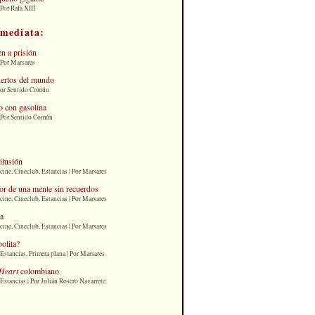
Por Rafa XIII
nmediata:
n a prisión
 Por Marsares
uertos del mundo
Por Sentido Común
 con gasolina
| Por Sentido Común
 ilusión
cine, Cineclub, Estancias | Por Marsares
or de una mente sin recuerdos
cine, Cineclub, Estancias | Por Marsares
ia
cine, Cineclub, Estancias | Por Marsares
bolita?
Estancias, Primera plana | Por Marsares
Heart
colombiano
Estancias | Por Julián Rosero Navarrete
: