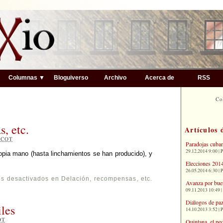
▼
Columnas ▼
Bloguiverso
Archivo
Acerca de
RSS
Co
, etc.
Artículos 
6
COT
Paradojas cuba
29.12.2014 9:00 | 
propia mano (hasta linchamientos se han producido), y
Elecciones 2014
26.05.2014 6:30 | 
s desactivados
en Delación, recompensas, etc.
Avanza por bue
09.11.2013 10:49 |
Diálogos de paz
iles
14.10.2013 3:52 | 
OT
Quintana, el pe