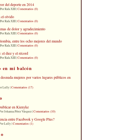
eor del deporte en 2014
Comentarios (0)
Por Rafa XIII |
 el olvido
Comentarios (0)
Por Rafa XIII |
imas de dolor y agradecimiento
Comentarios (0)
Por Rafa XIII |
lombia, entre los ocho mejores del mundo
Comentarios (0)
Por Rafa XIII |
el diez y el récord
Comentarios (0)
Por Rafa XIII |
o en mi balcón
desnuda mujeres por varios lugares públicos en
Comentarios (17)
or Lully |
o
publicar en Kienyke
Comentarios (10)
Por Johanna Pérez Vásquez |
erencia entre Facebook y Google Plus?
Comentarios (1)
Por Lully |
io