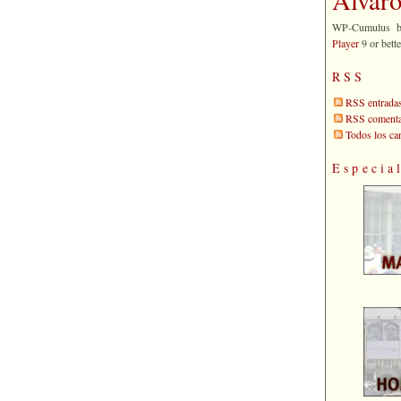
WP-Cumulus 
Player
9 or bette
RSS
RSS entrada
RSS comenta
Todos los c
Especia