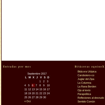
Entradas por mes
Bitácoras equinoX
Bitácora Utópica
Septiembre 2017
Carobotero-co
L
M
X
J
V
S
D
Juglar del Zipa
1
2
3
La Columna
4
5
6
7
8
9
10
La Rana Berden
11
12
13
14
15
16
17
Ojo al texto
18
19
20
21
22
23
24
Parapolítica
25
26
27
28
29
30
Reflexiones al desnudo
« Oct
Sentido Común