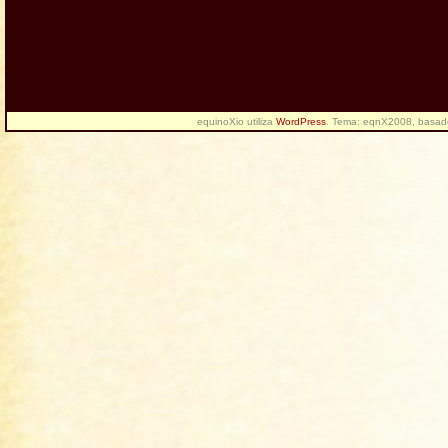
equinoXio utiliza
WordPress
. Tema: eqnX2008, basa