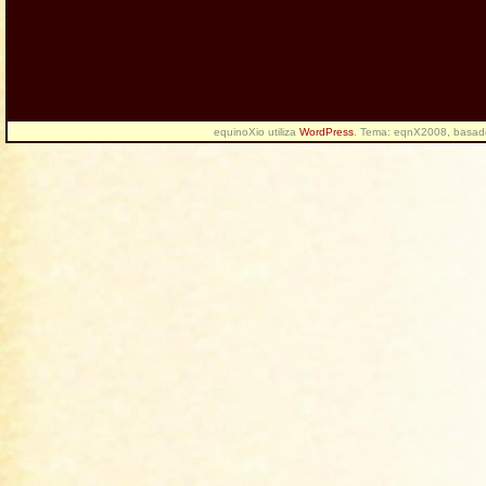
equinoXio utiliza
WordPress
. Tema: eqnX2008, basa