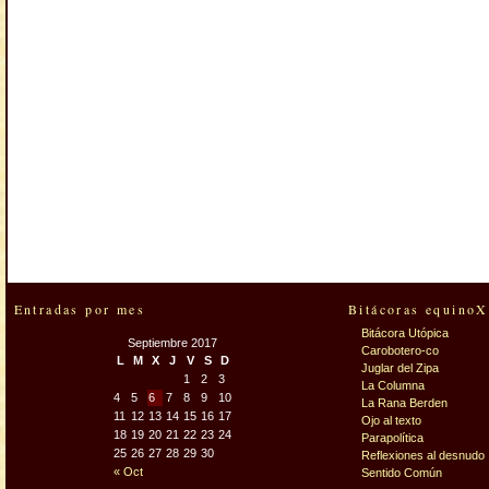
Entradas por mes
Bitácoras equinoX
Bitácora Utópica
Septiembre 2017
Carobotero-co
L
M
X
J
V
S
D
Juglar del Zipa
1
2
3
La Columna
4
5
6
7
8
9
10
La Rana Berden
11
12
13
14
15
16
17
Ojo al texto
18
19
20
21
22
23
24
Parapolítica
25
26
27
28
29
30
Reflexiones al desnudo
« Oct
Sentido Común