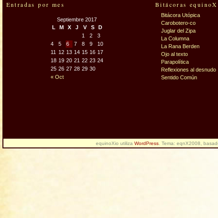
Entradas por mes
Bitácoras equinoX
Bitácora Utópica
Septiembre 2017
Carobotero-co
L
M
X
J
V
S
D
Juglar del Zipa
1
2
3
La Columna
4
5
6
7
8
9
10
La Rana Berden
11
12
13
14
15
16
17
Ojo al texto
18
19
20
21
22
23
24
Parapolítica
25
26
27
28
29
30
Reflexiones al desnudo
« Oct
Sentido Común
equinoXio utiliza
WordPress
. Tema: eqnX2008, basa