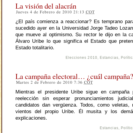
La visión del alacrán
Jueves 4 de Febrero de 2010 21:13
COT
¿El país comienza a reaccionar? Es temprano para
sucedido ayer en la Universidad Jorge Tadeo Loza
que mueve al optimismo. Su rector le dijo en la ca
Álvaro Uribe lo que significa el Estado que preten
Estado totalitario.
Elecciones 2010
,
Estancias
,
Políti
La campaña electoral… ¿cuál campaña
Martes 2 de Febrero de 2010 7:36
COT
Mientras el presidente Uribe sigue en campaña
reelección sin esperar pronunciamientos judici
candidatos dan vergüenza. Todos, como veletas, 
vientos del propio Uribe. Él musita y los dem
explicaciones.
Estancias
,
Políti