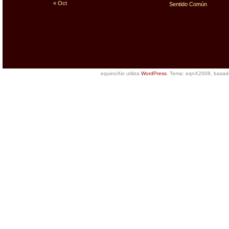
« Oct
Sentido Común
equinoXio utiliza
WordPress
. Tema: eqnX2008, basa