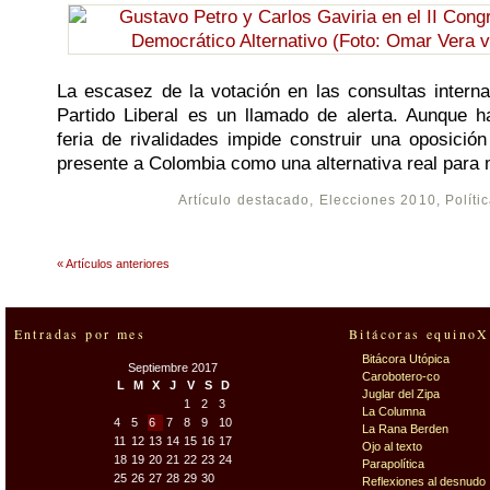
La escasez de la votación en las consultas intern
Partido Liberal es un llamado de alerta. Aunque h
feria de rivalidades impide construir una oposición
presente a Colombia como una alternativa real para 
Artículo destacado
,
Elecciones 2010
,
Políti
« Artículos anteriores
Entradas por mes
Bitácoras equinoX
Bitácora Utópica
Septiembre 2017
Carobotero-co
L
M
X
J
V
S
D
Juglar del Zipa
1
2
3
La Columna
4
5
6
7
8
9
10
La Rana Berden
11
12
13
14
15
16
17
Ojo al texto
18
19
20
21
22
23
24
Parapolítica
25
26
27
28
29
30
Reflexiones al desnudo