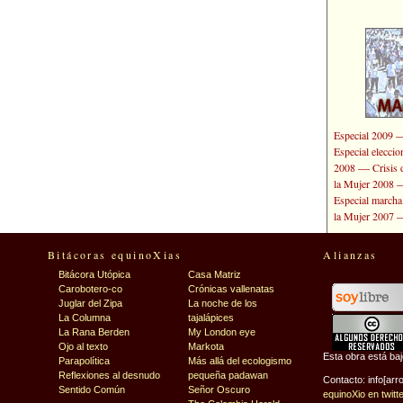
Especial 2009
Especial elecci
—
2008
Crisis 
la Mujer 2008
Especial marcha
la Mujer 2007
Bitácoras equinoXias
Alianzas
Bitácora Utópica
Casa Matriz
Carobotero-co
Crónicas vallenatas
Juglar del Zipa
La noche de los
La Columna
tajalápices
La Rana Berden
My London eye
Ojo al texto
Markota
Esta obra está ba
Parapolítica
Más allá del ecologismo
Reflexiones al desnudo
pequeña padawan
Contacto: info[arr
Sentido Común
Señor Oscuro
equinoXio en twitt