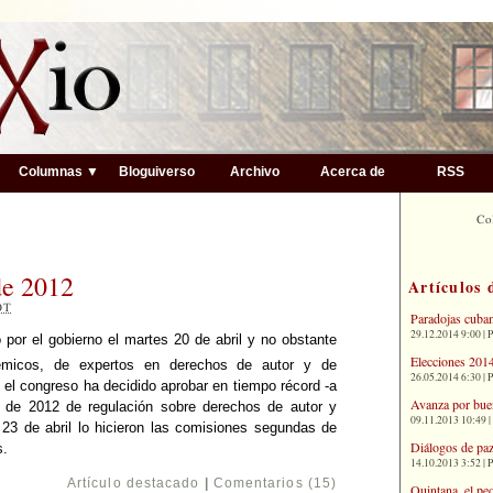
▼
Columnas ▼
Bloguiverso
Archivo
Acerca de
RSS
Co
de 2012
Artículos 
OT
Paradojas cuba
29.12.2014 9:00 | 
por el gobierno el martes 20 de abril y no obstante
Elecciones 2014
émicos, de expertos en derechos de autor y de
26.05.2014 6:30 | 
 el congreso ha decidido aprobar en tiempo récord -a
Avanza por bue
1 de 2012 de regulación sobre derechos de autor y
09.11.2013 10:49 |
s 23 de abril lo hicieron las comisiones segundas de
Diálogos de paz
s.
14.10.2013 3:52 | 
Artículo destacado
|
Comentarios (15)
Quintana, el pe