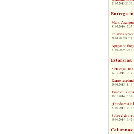
21.07.2013 20:59 | 
Entrega i
Mario Arangure
31.05.2010 17:25 |
En alerta aerop
28.04.2009 8:37 | 
Apagando fuego
21.04.2009 12:58 
Estancias
:
Siete cajas, una
12.10.2015 10:17 | 
Eterno respland
29.01.2015 11:16 | 
También la lluv
30.10.2014 15:52 | 
¿Dónde está la 
23.09.2014 19:13 | 
Sobre el
Brave 
19.09.2014 16:42 | 
Columnas