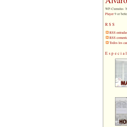
WP-Cumulus 
Player
9 or bette
RSS
RSS entrada
RSS comenta
Todos los c
Especia