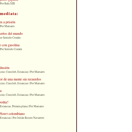
Por Rafa XIII
nmediata:
n a prisión
 Por Marsares
uertos del mundo
Por Sentido Común
 con gasolina
| Por Sentido Común
 ilusión
cine, Cineclub, Estancias | Por Marsares
or de una mente sin recuerdos
cine, Cineclub, Estancias | Por Marsares
ia
cine, Cineclub, Estancias | Por Marsares
bolita?
Estancias, Primera plana | Por Marsares
Heart
colombiano
Estancias | Por Julián Rosero Navarrete
: