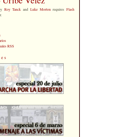
by
Roy Tanck
and
Luke Morton
requires
Flash
r.
s
rios
anales RSS
les