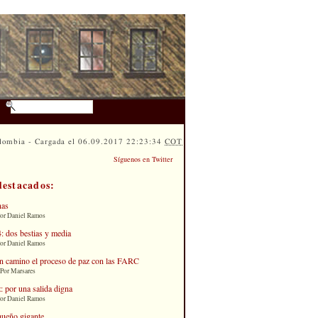
lombia - Cargada el 06.09.2017 22:23:34
COT
Síguenos en Twitter
destacados:
nas
Por Daniel Ramos
: dos bestias y media
Por Daniel Ramos
n camino el proceso de paz con las FARC
 Por Marsares
: por una salida digna
Por Daniel Ramos
queño gigante