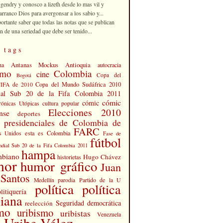
 gendry y conosco a lizeth desde lo mas vil y
rranco Dios para avergonsar a los sabio y...
portante saber que todas las notas que se publican
n de una seriedad que debe ser tenido...
 tags
Antanas Mockus
Antioquia
na
autocracia
smo
Colombia
cine
Copa del
Bogotá
Copa del Mundo Sudáfrica 2010
FIFA de 2010
al Sub 20 de la Fifa Colombia 2011
cómic
cómic
cultura popular
rónicas Utópicas
Elecciones 2010
nse
deportes
s presidenciales de Colombia de
FARC
esta es Colombia
s Unidos
Fase de
fútbol
dial Sub 20 de la Fifa Colombia 2011
hampa
mbiano
Hugo Chávez
historietas
mor
humor gráfico
Juan
Santos
Partido de la U
Medellín
parodia
política
política
litiquería
iana
Seguridad democrática
reelección
smo
uribismo
uribistas
Venezuela
 Uribe Vélez