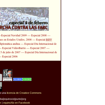
—
—
—
Especial Navidad 2009
Especial 2008
—
ones en Estados Unidos, 2008
Especial
BIFF
—
diplomática andina
Especial Día Internacional de
—
—
—
Especial VideoBarrio
Especial 2007
—
 5 de julio de 2007
Especial Día Internacional de
—
Especial 2006
jo una
licencia de Creative Commons
oba]equinoxio[punto]org
er
|
equinoXio en Facebook