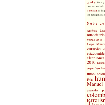
gendry
: Yo soy
menospreciado.a
salomon
: es im
en equinoxio so
Nube de
América Lati
autoritari
Mundo de la 
Copa Mundi
corrupción
C
estadounide
eleccione
2010
Estado
grupos Copa Mun
fútbol colo
hu
Frías
Manuel 
po
payasadas
colomb
terrori
Álvaro