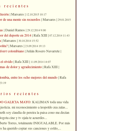
s recientes
ilusión
| Marsares |
12.10.2015 10:17
or de una mente sin recuerdos
| Marsares |
29.01.2015
as
| Daniel Ramos |
29.12.2014 9:00
eor del deporte en 2014
| Rafa XIII |
07.12.2014 11:43
a
| Marsares |
30.10.2014 15:52
olita?
| Marsares |
23.09.2014 19:13
Heart
colombiano
| Julián Rosero Navarrete |
el olvido
| Rafa XIII |
11.09.2014 14:07
imas de dolor y agradecimiento
| Rafa XIII |
ombia, entre los ocho mejores del mundo
| Rafa
23:19
rios recientes
DO GALICIA MAYO
: KALIMAN toda una vida
justicia. mi reconocimiento a leopoldo zea zalas...
izeth soy claudia de pereira la paisa cono me.decían
gota cine y tv ojala te acuerdes...
oberto Torres, totalmente INIGUALABLE. Por más
 ha querido copiar sus canciones y estilo,...