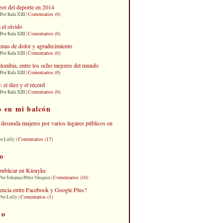
eor del deporte en 2014
Comentarios (0)
Por Rafa XIII |
 el olvido
Comentarios (0)
Por Rafa XIII |
imas de dolor y agradecimiento
Comentarios (0)
Por Rafa XIII |
lombia, entre los ocho mejores del mundo
Comentarios (0)
Por Rafa XIII |
el diez y el récord
Comentarios (0)
Por Rafa XIII |
o en mi balcón
desnuda mujeres por varios lugares públicos en
Comentarios (17)
or Lully |
o
publicar en Kienyke
Comentarios (10)
Por Johanna Pérez Vásquez |
erencia entre Facebook y Google Plus?
Comentarios (1)
Por Lully |
io