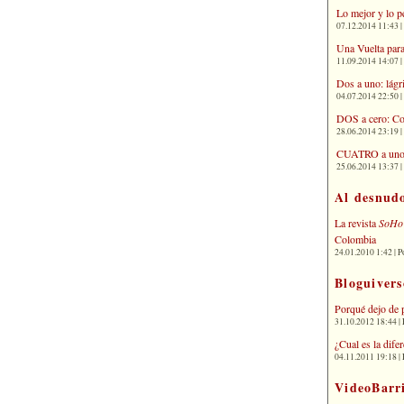
Lo mejor y lo p
07.12.2014 11:43 | 
Una Vuelta para
11.09.2014 14:07 | 
Dos a uno: lágr
04.07.2014 22:50 | 
DOS a cero: Co
28.06.2014 23:19 | 
CUATRO a uno: 
25.06.2014 13:37 | 
Al desnud
La revista
SoHo
Colombia
24.01.2010 1:42 | P
Bloguivers
Porqué dejo de 
31.10.2012 18:44 | 
¿Cual es la dif
04.11.2011 19:18 | 
VideoBarr