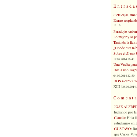
Entrada
Siete cajas, una 
Eterno respland
11:16
Paradojas cuban
Lo mejor y lo p
También la lluvi
¿Dónde está la b
Sobre el
Brave 
19.09.2014 16:42
Una Vuelta para 
Dos a uno: lágr
04.07.2014 22:50
DOS a cero: Col
XIII |
28.06.2014 
Comenta
JOSE ALFRE
luchando por la 
Claudia
: Hola l
estudiamos en Bo
GUSTAVO
: R
que Carlos Vives