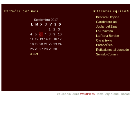
Entradas por mes
Bitácoras equinoX
Bitácora Utópica
Septiembre 2017
Carobotero-co
L
M
X
J
V
S
D
Juglar del Zipa
1
2
3
La Columna
4
5
6
7
8
9
10
La Rana Berden
11
12
13
14
15
16
17
Ojo al texto
18
19
20
21
22
23
24
Parapolítica
25
26
27
28
29
30
Reflexiones al desnudo
« Oct
Sentido Común
equinoXio utiliza
WordPress
. Tema: eqnX2008, basa