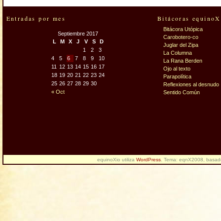
Entradas por mes
Bitácoras equinoX
Bitácora Utópica
Septiembre 2017
Carobotero-co
L
M
X
J
V
S
D
Juglar del Zipa
1
2
3
La Columna
4
5
6
7
8
9
10
La Rana Berden
11
12
13
14
15
16
17
Ojo al texto
18
19
20
21
22
23
24
Parapolítica
25
26
27
28
29
30
Reflexiones al desnudo
« Oct
Sentido Común
equinoXio utiliza
WordPress
. Tema: eqnX2008, basa