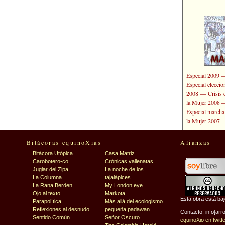
Especial 2009
Especial elecci
—
2008
Crisis 
la Mujer 2008
Especial marcha
la Mujer 2007
Bitácoras equinoXias
Alianzas
Bitácora Utópica
Casa Matriz
Carobotero-co
Crónicas vallenatas
Juglar del Zipa
La noche de los
La Columna
tajalápices
La Rana Berden
My London eye
Ojo al texto
Markota
Esta obra está ba
Parapolítica
Más allá del ecologismo
Reflexiones al desnudo
pequeña padawan
Contacto: info[arr
Sentido Común
Señor Oscuro
equinoXio en twitt