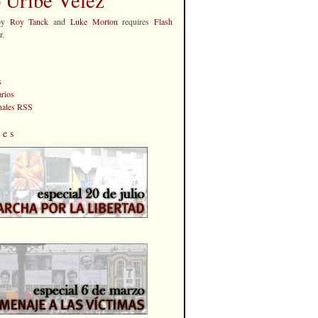
by
Roy Tanck
and
Luke Morton
requires
Flash
r.
s
rios
anales RSS
les