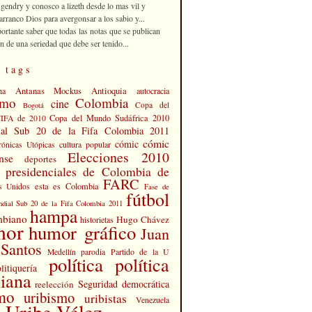
 gendry y conosco a lizeth desde lo mas vil y
rranco Dios para avergonsar a los sabio y...
portante saber que todas las notas que se publican
n de una seriedad que debe ser tenido...
 tags
Antanas Mockus
Antioquia
na
autocracia
smo
Colombia
cine
Copa del
Bogotá
Copa del Mundo Sudáfrica 2010
FIFA de 2010
al Sub 20 de la Fifa Colombia 2011
cómic
cómic
cultura popular
rónicas Utópicas
Elecciones 2010
nse
deportes
s presidenciales de Colombia de
FARC
esta es Colombia
s Unidos
Fase de
fútbol
dial Sub 20 de la Fifa Colombia 2011
hampa
mbiano
Hugo Chávez
historietas
mor
humor gráfico
Juan
Santos
Partido de la U
Medellín
parodia
política
política
litiquería
iana
Seguridad democrática
reelección
smo
uribismo
uribistas
Venezuela
 Uribe Vélez