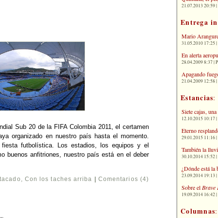
21.07.2013 20:59 | 
Entrega i
Mario Arangure
31.05.2010 17:25 |
En alerta aerop
28.04.2009 8:37 | 
Apagando fuego
21.04.2009 12:58 
Estancias
:
Siete cajas, una
12.10.2015 10:17 | 
ndial Sub 20 de la FIFA Colombia 2011, el certamen
Eterno respland
aya organizado en nuestro país hasta el momento.
29.01.2015 11:16 | 
esta futbolística. Los estadios, los equipos y el
También la lluv
 buenos anfitriones, nuestro país está en el deber
30.10.2014 15:52 | 
¿Dónde está la 
23.09.2014 19:13 | 
stacado
,
Con los taches arriba
|
Comentarios (4)
Sobre el
Brave 
19.09.2014 16:42 | 
Columnas