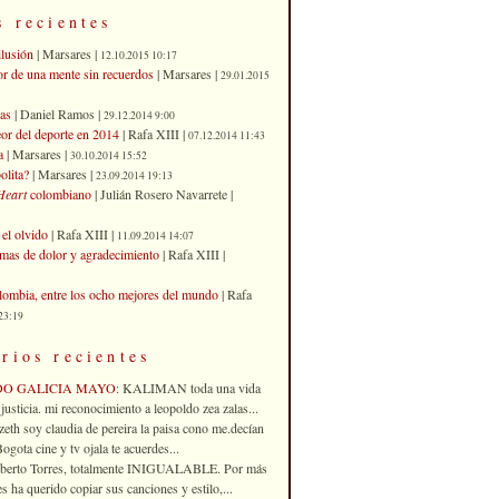
s recientes
ilusión
| Marsares |
12.10.2015 10:17
or de una mente sin recuerdos
| Marsares |
29.01.2015
as
| Daniel Ramos |
29.12.2014 9:00
eor del deporte en 2014
| Rafa XIII |
07.12.2014 11:43
a
| Marsares |
30.10.2014 15:52
olita?
| Marsares |
23.09.2014 19:13
Heart
colombiano
| Julián Rosero Navarrete |
el olvido
| Rafa XIII |
11.09.2014 14:07
imas de dolor y agradecimiento
| Rafa XIII |
ombia, entre los ocho mejores del mundo
| Rafa
23:19
rios recientes
DO GALICIA MAYO
: KALIMAN toda una vida
justicia. mi reconocimiento a leopoldo zea zalas...
izeth soy claudia de pereira la paisa cono me.decían
gota cine y tv ojala te acuerdes...
oberto Torres, totalmente INIGUALABLE. Por más
 ha querido copiar sus canciones y estilo,...