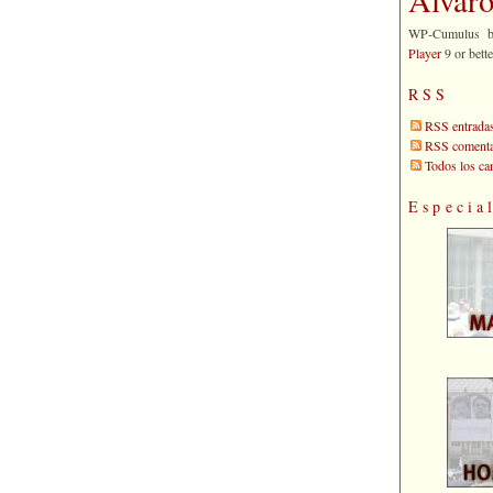
WP-Cumulus 
Player
9 or bette
RSS
RSS entrada
RSS comenta
Todos los c
Especia