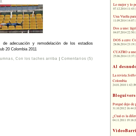
T
Lo mejor y lo p
07.12.2014 11:43 | 
Una Vuelta para
11.09.2014 14:07 | 
Dos a uno: lágr
04.07.2014 22:50 | 
DOS a cero: Co
 de adecuación y remodelación de los estadios
28.06.2014 23:19 | 
Sub 20 Colombia 2011
CUATRO a uno: 
25.06.2014 13:37 | 
lumnas
,
Con los taches arriba
|
Comentarios (5)
Al desnud
La revista
SoHo
Colombia
24.01.2010 1:42 | P
Bloguivers
Porqué dejo de 
31.10.2012 18:44 | 
¿Cual es la dif
04.11.2011 19:18 | 
VideoBarr