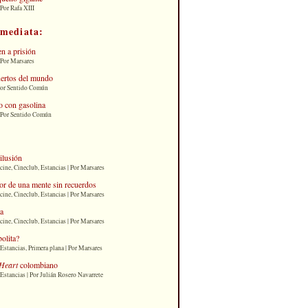
Por Rafa XIII
nmediata:
n a prisión
 Por Marsares
uertos del mundo
Por Sentido Común
 con gasolina
| Por Sentido Común
 ilusión
cine, Cineclub, Estancias | Por Marsares
or de una mente sin recuerdos
cine, Cineclub, Estancias | Por Marsares
ia
cine, Cineclub, Estancias | Por Marsares
bolita?
Estancias, Primera plana | Por Marsares
Heart
colombiano
Estancias | Por Julián Rosero Navarrete
: