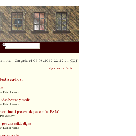
lombia - Cargada el 06.09.2017 22:22:51
COT
Síguenos en Twitter
destacados:
nas
Por Daniel Ramos
: dos bestias y media
Por Daniel Ramos
n camino el proceso de paz con las FARC
 Por Marsares
: por una salida digna
Por Daniel Ramos
queño gigante