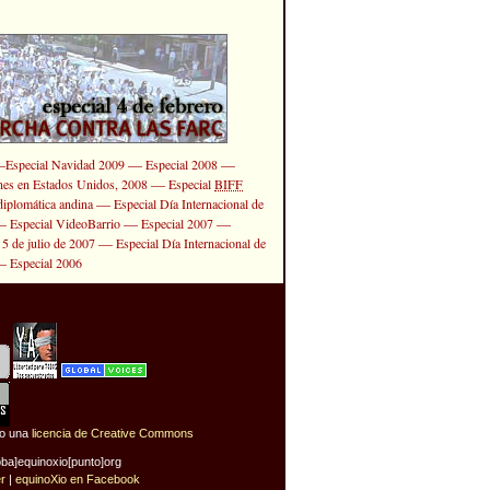
—
—
—
Especial Navidad 2009
Especial 2008
—
ones en Estados Unidos, 2008
Especial
BIFF
—
diplomática andina
Especial Día Internacional de
—
—
—
Especial VideoBarrio
Especial 2007
—
 5 de julio de 2007
Especial Día Internacional de
—
Especial 2006
jo una
licencia de Creative Commons
oba]equinoxio[punto]org
er
|
equinoXio en Facebook