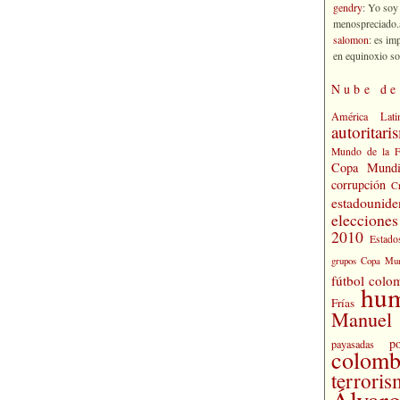
gendry
: Yo soy
menospreciado.a
salomon
: es im
en equinoxio so
Nube de
América Lati
autoritari
Mundo de la 
Copa Mundi
corrupción
C
estadounide
eleccione
2010
Estado
grupos Copa Mun
fútbol colo
hu
Frías
Manuel 
po
payasadas
colomb
terrori
Álvaro