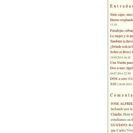
Entrada
Siete cajas, una 
Eterno respland
11:16
Paradojas cuban
Lo mejor y lo p
También la lluvi
¿Dónde está la b
Sobre el
Brave 
19.09.2014 16:42
Una Vuelta para 
Dos a uno: lágr
04.07.2014 22:50
DOS a cero: Col
XIII |
28.06.2014 
Comenta
JOSE ALFRE
luchando por la 
Claudia
: Hola l
estudiamos en Bo
GUSTAVO
: R
que Carlos Vives