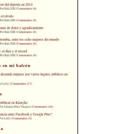
eor del deporte en 2014
Comentarios (0)
Por Rafa XIII |
 el olvido
Comentarios (0)
Por Rafa XIII |
imas de dolor y agradecimiento
Comentarios (0)
Por Rafa XIII |
lombia, entre los ocho mejores del mundo
Comentarios (0)
Por Rafa XIII |
el diez y el récord
Comentarios (0)
Por Rafa XIII |
o en mi balcón
desnuda mujeres por varios lugares públicos en
Comentarios (17)
or Lully |
o
publicar en Kienyke
Comentarios (10)
Por Johanna Pérez Vásquez |
erencia entre Facebook y Google Plus?
Comentarios (1)
Por Lully |
io