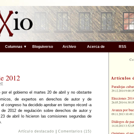
▼
Columnas ▼
Bloguiverso
Archivo
Acerca de
RSS
Co
de 2012
Artículos 
OT
Paradojas cuba
29.12.2014 9:00 | 
por el gobierno el martes 20 de abril y no obstante
Elecciones 2014
émicos, de expertos en derechos de autor y de
26.05.2014 6:30 | 
 el congreso ha decidido aprobar en tiempo récord -a
Avanza por bue
1 de 2012 de regulación sobre derechos de autor y
09.11.2013 10:49 |
s 23 de abril lo hicieron las comisiones segundas de
Diálogos de paz
s.
14.10.2013 3:52 | 
Artículo destacado
|
Comentarios (15)
Quintana, el pe