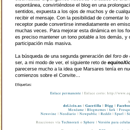
espontánea, convirtiéndose el blog en una prolongac
sentidos, expuesta a los ojos de muchos y de cualq
recibir el mensaje. Con la posibilidad de comentar lo 
receptor puede convertirse inmediatamente en emiso
muchas veces. Para mejorar esta dinámica en los for
es preciso mantener un tono potable a los demás, y q
participación más masiva.
La búsqueda de una segunda generación del
foro de 
ser, a mi modo de ver, el siguiente reto de
equinoXi
parecerse mucho a la idea que Marsares tenía en nu
comienzos sobre el Convite…
Etiquetas:
Enlace permanente
| Enlace corto: http://www.
A
del.icio.us
|
Gacetilla
|
Digg
|
Facebo
Menéame
|
Blogmemes
|
fark
|
Fresqu
Newsvine
|
Neodiario
|
Nowpublic
|
Reddit
|
Spurl
|
S
Reacciones vía
Technorati
o
Sphere
|
Versión para celula