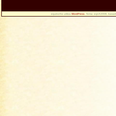
equinoXio utiliza
WordPress
. Tema: eqnX2008, basa