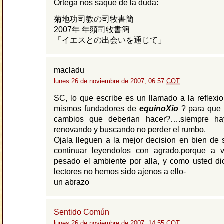
Ortega nos saque de la duda:
菊地功司教の司牧書簡
2007年 年頭司牧書簡
「イエスとの出会いを通じて」
macladu
lunes 26 de noviembre de 2007, 06:57
COT
SC, lo que escribe es un llamado a la reflexi
mismos fundadores de
equinoXio
? para que 
cambios que deberian hacer?….siempre ha
renovando y buscando no perder el rumbo.
Ojala lleguen a la mejor decision en bien de s
continuar leyendolos con agrado,porque a
pesado el ambiente por alla, y como usted di
lectores no hemos sido ajenos a ello-
un abrazo
Sentido Común
lunes 26 de noviembre de 2007, 14:55
COT