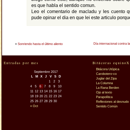
es que habla el sentido comun.
Leo el comentario de macladu y les cuento 
pude opinar el dia en que lei este articulo porqu
Día internacional contra la
«
Sonriendo hasta el último aliento
Entradas por mes
Bitácoras equinoX
Bitácora Utópica
Septiembre 2017
Carobotero-co
L
M
X
J
V
S
D
Juglar del Zipa
1
2
3
La Columna
4
5
6
7
8
9
10
La Rana Berden
11
12
13
14
15
16
17
Ojo al texto
18
19
20
21
22
23
24
Parapolítica
25
26
27
28
29
30
Reflexiones al desnudo
« Oct
Sentido Común