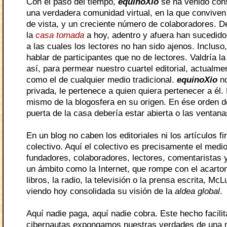
Con el paso del tiempo,
equinoXio
se ha venido con
una verdadera comunidad virtual, en la que conviven 
de vista, y un creciente número de colaboradores. D
la
casa tomada
a hoy, adentro y afuera han sucedid
a las cuales los lectores no han sido ajenos. Incluso
hablar de participantes que no de lectores. Valdría l
así, para permear nuestro cuartel editorial, actualme
como el de cualquier medio tradicional.
equinoXio
no
privada, le pertenece a quien quiera pertenecer a él.
mismo de la blogosfera en su origen. En ése orden de
puerta de la casa debería estar abierta o las ventan
En un blog no caben los editoriales ni los artículos f
colectivo. Aquí el colectivo es precisamente el medi
fundadores, colaboradores, lectores, comentaristas 
un ámbito como la Internet, que rompe con el acarto
libros, la radio, la televisión o la prensa escrita, Mc
viendo hoy consolidada su visión de la
aldea global
.
Aquí nadie paga, aquí nadie cobra. Este hecho facilit
cibernautas expongamos nuestras verdades de una m