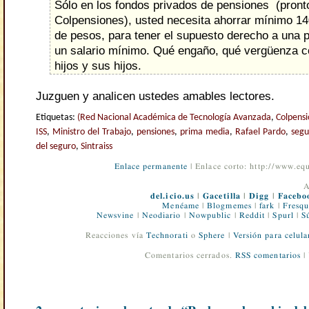
Sólo en los fondos privados de pensiones (pront
Colpensiones), usted necesita ahorrar mínimo 14
de pesos, para tener el supuesto derecho a una 
un salario mínimo. Qué engaño, qué vergüenza c
hijos y sus hijos.
Juzguen y analicen ustedes amables lectores.
Etiquetas:
(Red Nacional Académica de Tecnología Avanzada
,
Colpensi
ISS
,
Ministro del Trabajo
,
pensiones
,
prima media
,
Rafael Pardo
,
segu
del seguro
,
Sintraiss
Enlace permanente
| Enlace corto: http://www.e
A
del.icio.us
|
Gacetilla
|
Digg
|
Facebo
Menéame
|
Blogmemes
|
fark
|
Fresqu
Newsvine
|
Neodiario
|
Nowpublic
|
Reddit
|
Spurl
|
S
Reacciones vía
Technorati
o
Sphere
|
Versión para celula
Comentarios cerrados.
RSS comentarios
|