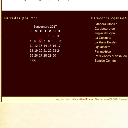
Entradas por mes
Bitácoras equinoX
Bitácora Utópica
Septiembre 2017
Carobotero-co
L
M
X
J
V
S
D
Juglar del Zipa
1
2
3
La Columna
4
5
6
7
8
9
10
La Rana Berden
11
12
13
14
15
16
17
Ojo al texto
18
19
20
21
22
23
24
Parapolítica
25
26
27
28
29
30
Reflexiones al desnudo
« Oct
Sentido Común
equinoXio utiliza
WordPress
. Tema: eqnX2008, basa