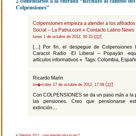
2 comentarios a la entrada “Rechazo al cambio del
Colpensiones”
Colpensiones empieza a atender a los afiliados
Social – La Patria.com « Contacto Latino News
lunes 1 de octubre de 2012, 00:33
COT
[…] Por fin, el despegue de Colpensiones
Caracol Radio -El Liberal – Popayán -equ
artículos informativos » Tags: Colombia, Españo
Ricardo Marìn
mi�rcoles 17 de octubre de 2012, 17:09
COT
Con COLPENSIONES se da un paso más a la pr
las pensiones. Creo que pensionarse e
extinción…
«
Diálogos 2012: ¿una agenda para la paz?