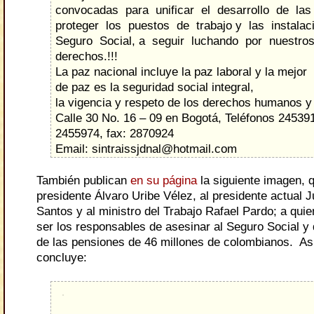
convocadas para unificar el desarrollo de las
proteger los puestos de trabajo y las instala
Seguro Social, a seguir luchando por nuestro
derechos.!!!
La
paz
nacional
incluye
la
paz
laboral
y
la
mejor
de
paz
es
la seguridad
social
integral,
la
vigencia
y
respeto
de
los
derechos
humanos y 
Calle 30 No. 16 – 09 en Bogotá, Teléfonos 24539
2455974, fax: 2870924
Email: sintraissjdnal@hotmail.com
También publican
en su página
la siguiente imagen, 
presidente Álvaro Uribe Vélez, al presidente actual 
Santos y al ministro del Trabajo Rafael Pardo; a qu
ser los responsables de asesinar al Seguro Social y de
de las pensiones de 46 millones de colombianos. A
concluye: