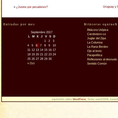
Uruguay y F
«
¿Justos por pecadores?
Entradas por mes
Bitácoras equinoX
Bitácora Utópica
Septiembre 2017
Carobotero-co
L
M
X
J
V
S
D
Juglar del Zipa
1
2
3
La Columna
4
5
6
7
8
9
10
La Rana Berden
11
12
13
14
15
16
17
Ojo al texto
18
19
20
21
22
23
24
Parapolítica
25
26
27
28
29
30
Reflexiones al desnudo
« Oct
Sentido Común
equinoXio utiliza
WordPress
. Tema: eqnX2008, basa