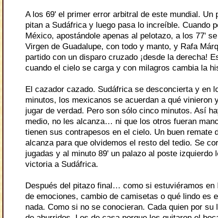
A los 69' el primer error arbitral de este mundial. Un 
pitan a Sudáfrica y luego pasa lo increíble. Cuando p
México, apostándole apenas al pelotazo, a los 77' se
Virgen de Guadalupe, con todo y manto, y Rafa Már
partido con un disparo cruzado ¡desde la derecha! E
cuando el cielo se carga y con milagros cambia la his
El cazador cazado. Sudáfrica se desconcierta y en l
minutos, los mexicanos se acuerdan a qué vinieron 
jugar de verdad. Pero son sólo cinco minutos. Así h
medio, no les alcanza… ni que los otros fueran man
tienen sus contrapesos en el cielo. Un buen remate 
alcanza para que olvidemos el resto del tedio. Se co
jugadas y al minuto 89' un palazo al poste izquierdo l
victoria a Sudáfrica.
Después del pitazo final… como si estuviéramos en 
de emociones, cambio de camisetas o qué lindo es el
nada. Como si no se conocieran. Cada quien por su l
de aburridos. Los de casa porque les quitaron el bo