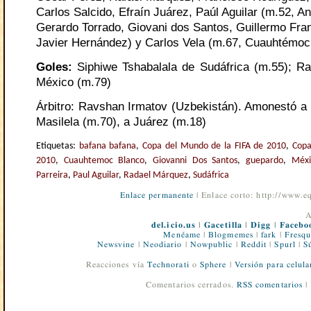
Carlos Salcido, Efraín Juárez, Paúl Aguilar (m.52, 
Gerardo Torrado, Giovani dos Santos, Guillermo Fra
Javier Hernández) y Carlos Vela (m.67, Cuauhtémoc
Goles:
Siphiwe Tshabalala de Sudáfrica (m.55); R
México (m.79)
Árbitro: Ravshan Irmatov (Uzbekistán). Amonestó a 
Masilela (m.70), a Juárez (m.18)
Etiquetas:
bafana bafana
,
Copa del Mundo de la FIFA de 2010
,
Copa
2010
,
Cuauhtemoc Blanco
,
Giovanni Dos Santos
,
guepardo
,
Méxi
Parreira
,
Paul Aguilar
,
Radael Márquez
,
Sudáfrica
Enlace permanente
| Enlace corto: http://www.
A
del.icio.us
|
Gacetilla
|
Digg
|
Facebo
Menéame
|
Blogmemes
|
fark
|
Fresqu
Newsvine
|
Neodiario
|
Nowpublic
|
Reddit
|
Spurl
|
S
Reacciones vía
Technorati
o
Sphere
|
Versión para celula
Comentarios cerrados.
RSS comentarios
|