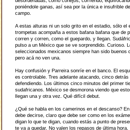
desordenadas, como conejos, corriendo, equivocándo
poniéndole ganas, así sea por la única e insufrible d
campo.
A estas alturas ni un solo grito en el estadio, sólo el
trompetas acompaña a estos bafana bafana que de p
corren y corren, como el guepardo, y llegan. Sudáfric
pulso a un México que se ve sorprendido. Curioso. 
seleccionados mexicanos siempre han sido buenos 
pero acá no ven una.
Hay confusión y Parreira sonríe en el banco. El es
es controlable. Tres adelante atacando, cinco detrás 
defendiendo. Los últimos cinco minutos del primer t
sudafricanos. México se desmorona viendo que est
llegan una y otra vez. Qué difícil debut.
¿Qué se habla en los camerinos en el descanso? En
debe decirse, claro que debe ser como en los exáme
digan lo que te digan, cuando estás a punto de prese
te va a quedar. No valen los repasos de última hora.