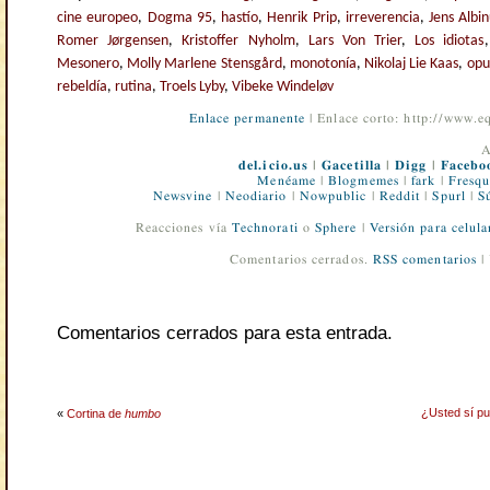
cine europeo
,
Dogma 95
,
hastío
,
Henrik Prip
,
irreverencia
,
Jens Albi
Romer Jørgensen
,
Kristoffer Nyholm
,
Lars Von Trier
,
Los idiotas
Mesonero
,
Molly Marlene Stensgård
,
monotonía
,
Nikolaj Lie Kaas
,
opu
rebeldía
,
rutina
,
Troels Lyby
,
Vibeke Windeløv
Enlace permanente
| Enlace corto: http://www.
A
del.icio.us
|
Gacetilla
|
Digg
|
Facebo
Menéame
|
Blogmemes
|
fark
|
Fresqu
Newsvine
|
Neodiario
|
Nowpublic
|
Reddit
|
Spurl
|
S
Reacciones vía
Technorati
o
Sphere
|
Versión para celula
Comentarios cerrados.
RSS comentarios
|
Comentarios cerrados para esta entrada.
¿Usted sí pu
«
Cortina de
humbo