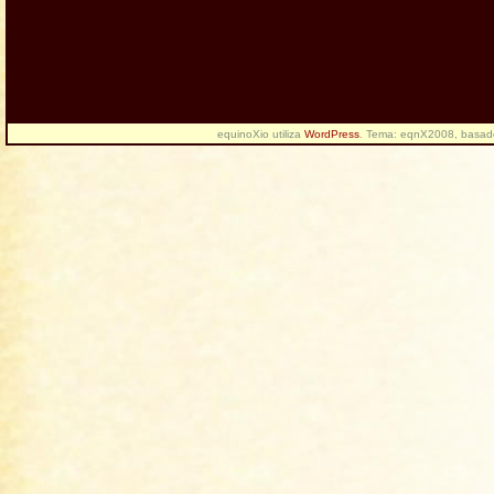
equinoXio utiliza
WordPress
. Tema: eqnX2008, basa