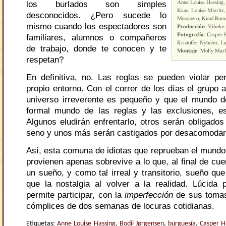
los burlados son simples
Anne Louise Hassing,
Kaas, Louise Mieritz,
desconocidos. ¿Pero sucede lo
Mesonero, Knud Rome
mismo cuando los espectadores son
Producción
: Vibeke
Fotografía
: Casper 
familiares, alumnos o compañeros
Kristoffer Nyholm, La
de trabajo, donde te conocen y te
Montaje
: Molly Marl
respetan?
En definitiva, no. Las reglas se pueden violar per
propio entorno. Con el correr de los días el grupo 
universo irreverente es pequeño y que el mundo de
formal mundo de las reglas y las exclusiones, e
Algunos eludirán enfrentarlo, otros serán obligados
seno y unos más serán castigados por desacomodar 
Así, esta comuna de idiotas que reprueban el mundo
provienen apenas sobrevive a lo que, al final de cue
un sueño, y como tal irreal y transitorio, sueño qu
que la nostalgia al volver a la realidad. Lúcida 
permite participar, con la
imperfección
de sus tomas
cómplices de dos semanas de locuras cotidianas.
Etiquetas:
Anne Louise Hassing
,
Bodil Jørgensen
,
burguesía
,
Casper 