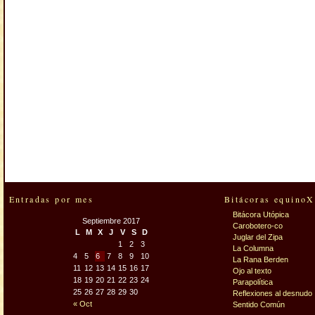
Entradas por mes
Bitácoras equinoX
Bitácora Utópica
Septiembre 2017
Carobotero-co
L
M
X
J
V
S
D
Juglar del Zipa
1
2
3
La Columna
4
5
6
7
8
9
10
La Rana Berden
11
12
13
14
15
16
17
Ojo al texto
18
19
20
21
22
23
24
Parapolítica
25
26
27
28
29
30
Reflexiones al desnudo
« Oct
Sentido Común