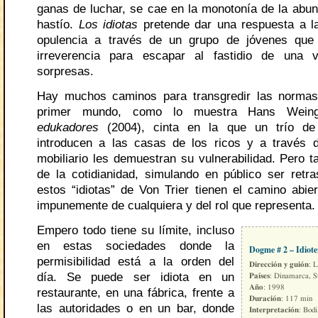
ganas de luchar, se cae en la monotonía de la abund
hastío.
Los idiotas
pretende dar una respuesta a l
opulencia a través de un grupo de jóvenes que
irreverencia para escapar al fastidio de una 
sorpresas.
Hay muchos caminos para transgredir las normas
primer mundo, como lo muestra Hans Wein
edukadores
(2004), cinta en la que un trío d
introducen a las casas de los ricos y a través 
mobiliario les demuestran su vulnerabilidad. Pero 
de la cotidianidad, simulando en público ser retr
estos “idiotas” de Von Trier tienen el camino abier
impunemente de cualquiera y del rol que representa.
Empero todo tiene su límite, incluso
en estas sociedades donde la
Dogme # 2 – Idiote
permisibilidad está a la orden del
Dirección y guión
: 
día. Se puede ser idiota en un
Países
: Dinamarca, Su
Año
: 1998
restaurante, en una fábrica, frente a
Duración
: 117 min
las autoridades o en un bar, donde
Interpretación
: Bodi