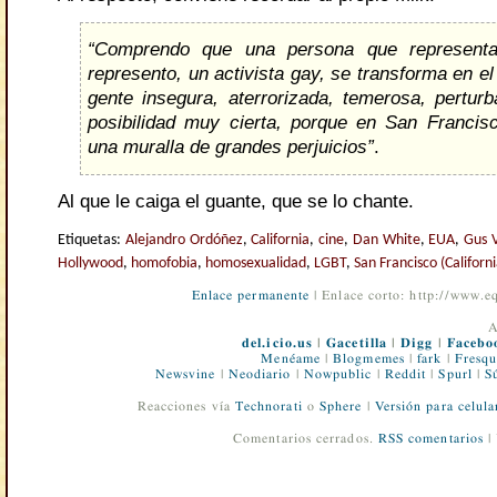
“Comprendo que una persona que represent
represento, un activista gay, se transforma en el
gente insegura, aterrorizada, temerosa, pertur
posibilidad muy cierta, porque en San Franci
una muralla de grandes perjuicios”
.
Al que le caiga el guante, que se lo chante.
Etiquetas:
Alejandro Ordóñez
,
California
,
cine
,
Dan White
,
EUA
,
Gus 
Hollywood
,
homofobia
,
homosexualidad
,
LGBT
,
San Francisco (Californi
Enlace permanente
| Enlace corto: http://www.
A
del.icio.us
|
Gacetilla
|
Digg
|
Facebo
Menéame
|
Blogmemes
|
fark
|
Fresqu
Newsvine
|
Neodiario
|
Nowpublic
|
Reddit
|
Spurl
|
S
Reacciones vía
Technorati
o
Sphere
|
Versión para celula
Comentarios cerrados.
RSS comentarios
|