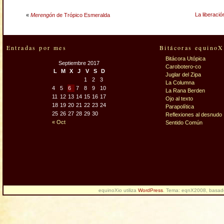
La liberaci
«
Merengón
de Trópico Esmeralda
Entradas por mes
Bitácoras equinoX
Bitácora Utópica
Septiembre 2017
Carobotero-co
L
M
X
J
V
S
D
Juglar del Zipa
1
2
3
La Columna
4
5
6
7
8
9
10
La Rana Berden
11
12
13
14
15
16
17
Ojo al texto
18
19
20
21
22
23
24
Parapolítica
25
26
27
28
29
30
Reflexiones al desnudo
« Oct
Sentido Común
equinoXio utiliza
WordPress
. Tema: eqnX2008, basa