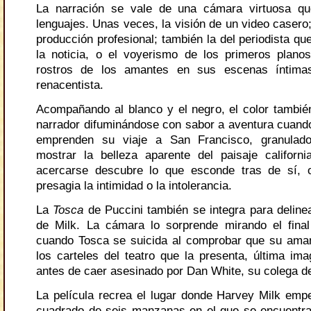
La narración se vale de una cámara virtuosa qu
lenguajes. Unas veces, la visión de un video casero;
producción profesional; también la del periodista q
la noticia, o el voyerismo de los primeros plano
rostros de los amantes en sus escenas íntima
renacentista.
Acompañando al blanco y el negro, el color tambié
narrador difuminándose con sabor a aventura cuand
emprenden su viaje a San Francisco, granulad
mostrar la belleza aparente del paisaje californ
acercarse descubre lo que esconde tras de sí, 
presagia la intimidad o la intolerancia.
La
Tosca
de Puccini también se integra para delinea
de Milk. La cámara lo sorprende mirando el final
cuando Tosca se suicida al comprobar que su ama
los carteles del teatro que la presenta, última im
antes de caer asesinado por Dan White, su colega de
La película recrea el lugar donde Harvey Milk emp
cuadrado de seis manzanas en el que se encuentra 