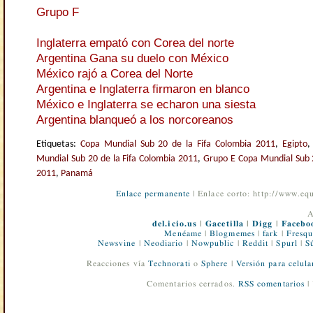
Grupo F
Inglaterra empató con Corea del norte
Argentina Gana su duelo con México
México rajó a Corea del Norte
Argentina e Inglaterra firmaron en blanco
México e Inglaterra se echaron una siesta
Argentina blanqueó a los norcoreanos
Etiquetas:
Copa Mundial Sub 20 de la Fifa Colombia 2011
,
Egipto
Mundial Sub 20 de la Fifa Colombia 2011
,
Grupo E Copa Mundial Sub 2
2011
,
Panamá
Enlace permanente
| Enlace corto: http://www.e
A
del.icio.us
|
Gacetilla
|
Digg
|
Facebo
Menéame
|
Blogmemes
|
fark
|
Fresqu
Newsvine
|
Neodiario
|
Nowpublic
|
Reddit
|
Spurl
|
S
Reacciones vía
Technorati
o
Sphere
|
Versión para celula
Comentarios cerrados.
RSS comentarios
|