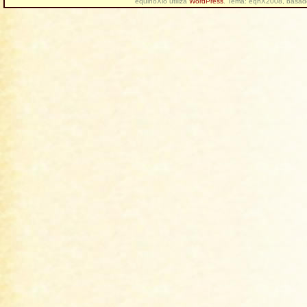
equinoXio utiliza
WordPress
. Tema: eqnX2008, basa