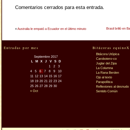
Comentarios cerrados para esta entrada.
Brasil brilló en B
«
Australia le empató a Ecuador en el último minuto
Entradas por mes
Bitácoras equinoX
Bitácora Utópica
Septiembre 2017
Carobotero-co
L
M
X
J
V
S
D
Juglar del Zipa
1
2
3
La Columna
4
5
6
7
8
9
10
La Rana Berden
11
12
13
14
15
16
17
Ojo al texto
18
19
20
21
22
23
24
Parapolítica
25
26
27
28
29
30
Reflexiones al desnudo
« Oct
Sentido Común