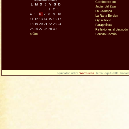
Carobotero-co
L
M
X
J
V
S
D
Juglar del Zipa
1
2
3
La Columna
4
5
6
7
8
9
10
La Rana Berden
11
12
13
14
15
16
17
Ojo al texto
18
19
20
21
22
23
24
Parapolítica
25
26
27
28
29
30
Reflexiones al desnudo
« Oct
Sentido Común
equinoXio utiliza
WordPress
. Tema: eqnX2008, basa