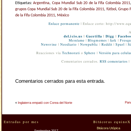
Etiquetas:
Argentina
,
Copa Mundial Sub 20 de la Fifa Colombia 2011
grupos Copa Mundial Sub 20 de la Fifa Colombia 2011
,
fútbol
,
Grupo F
de la Fifa Colombia 2011
,
México
Enlace permanente
| Enlace corto: http://www.e
A
del.icio.us
|
Gacetilla
|
Digg
|
Facebo
Menéame
|
Blogmemes
|
fark
|
Fresqu
Newsvine
|
Neodiario
|
Nowpublic
|
Reddit
|
Spurl
|
S
Reacciones vía
Technorati
o
Sphere
|
Versión para celula
Comentarios cerrados.
RSS comentarios
|
Comentarios cerrados para esta entrada.
Pan
«
Inglaterra empató con Corea del Norte
Entradas por mes
Bitácoras equinoX
Bitácora Utópica
Septiembre 2017