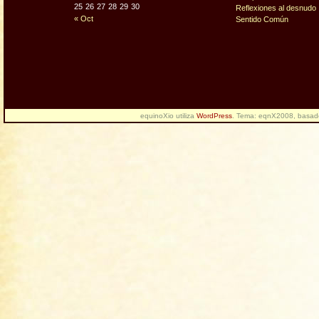
25
26
27
28
29
30
Reflexiones al desnudo
« Oct
Sentido Común
equinoXio utiliza
WordPress
. Tema: eqnX2008, basa