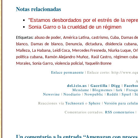
Notas relacionadas
"Estamos desbordados por el estrés de la repre
Sonia Garro o la crueldad de un régimen
Etiquetas:
abuso de poder
,
América Latina
,
castrismo
,
Cuba
,
Damas de
blanco
,
Damas de blanco
,
Denuncia
,
dictadura
,
disidencia cubana
Malleza
,
La Habana
,
Leidi Coca
,
Mercedes Fresneda
,
Niurka Luque
,
Or
política cubana
,
Ramón Alejandro Muñoz
,
Raúl Castro
,
régimen cuba
Morales
,
Sonia Garro
,
violencia policial
,
Yaquelín Bonne
Enlace permanente
| Enlace corto: http://www.e
A
del.icio.us
|
Gacetilla
|
Digg
|
Facebo
Menéame
|
Blogmemes
|
fark
|
Fresqu
Newsvine
|
Neodiario
|
Nowpublic
|
Reddit
|
Spurl
|
S
Reacciones vía
Technorati
o
Sphere
|
Versión para celula
Comentarios cerrados.
RSS comentarios
|
Un comentario a la entrada “Amenazan con procesa