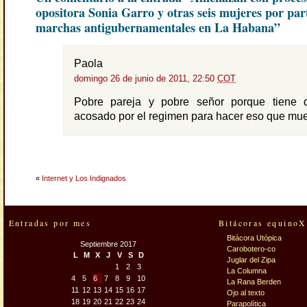
opositora Sonia Garro y otras seis mujeres por par
marchas antigubernamentales en La Habana”
Paola
domingo 26 de junio de 2011, 22:50
COT
Pobre pareja y pobre señor porque tiene 
acosado por el regimen para hacer eso que mues
«
Internet y Los Indignados
Entradas por mes
Bitácoras equinoX
Bitácora Utópica
Septiembre 2017
Carobotero-co
L
M
X
J
V
S
D
Juglar del Zipa
1
2
3
La Columna
4
5
6
7
8
9
10
La Rana Berden
11
12
13
14
15
16
17
Ojo al texto
18
19
20
21
22
23
24
Parapolítica