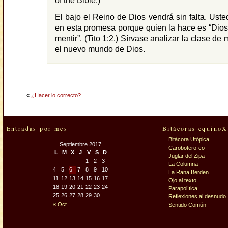
of the Bible.)
El bajo el Reino de Dios vendrá sin falta. Uste
en esta promesa porque quien la hace es “Dio
mentir”. (Tito 1:2.) Sírvase analizar la clase d
el nuevo mundo de Dios.
«
¿Hacer lo correcto?
Entradas por mes
Bitácoras equinoX
Bitácora Utópica
Septiembre 2017
Carobotero-co
L
M
X
J
V
S
D
Juglar del Zipa
1
2
3
La Columna
4
5
6
7
8
9
10
La Rana Berden
11
12
13
14
15
16
17
Ojo al texto
18
19
20
21
22
23
24
Parapolítica
25
26
27
28
29
30
Reflexiones al desnudo
« Oct
Sentido Común