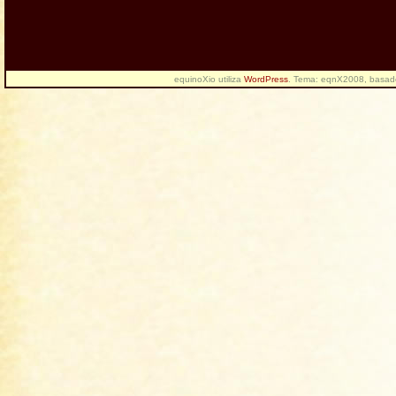
equinoXio utiliza
WordPress
. Tema: eqnX2008, basa