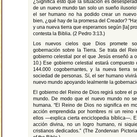
¿Significa esto que la situación es desespera
de un nuevo mundo tan solo un sueño ilusorio
el ser humano no ha podido crear un nuev
bien, ¿qué hay de la promesa del Creador? “Ha
y una nueva tierra que esperamos según [la] pr
contesta la Biblia. (2 Pedro 3:13.)
Los nuevos cielos que Dios promete s
gobernación sobre la Tierra. Se trata del Re
gobierno celestial por el que Jesús enseñó a or
10.) Ese gobierno celestial estará compuesto 
144.000 cogobernantes, y la nueva tierra 
sociedad de personas. Sí, el ser humano vivirá
nuevo mundo apoyando lealmente la gobernaci
El gobierno del Reino de Dios regirá sobre el 
mundo. De modo que el nuevo mundo no ser
humana. “El Reino de Dios no significa en m
acción emprendida por hombres ni un reino e
ellos —explica cierta enciclopedia bíblica—. 
acción divina, no un logro humano, ni siquie
cristianos dedicados.” (The Zondervan Pictori