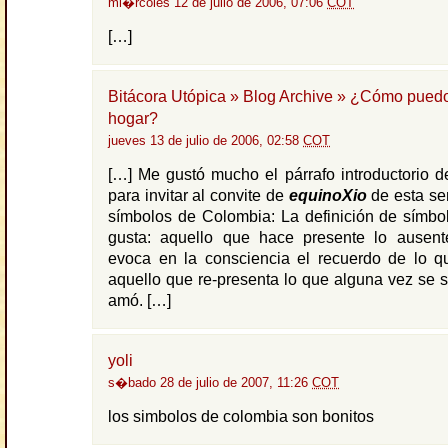
mi�rcoles 12 de julio de 2006, 07:06
COT
[…]
Bitácora Utópica » Blog Archive » ¿Cómo pued
hogar?
jueves 13 de julio de 2006, 02:58
COT
[…] Me gustó mucho el párrafo introductorio 
para invitar al convite de
equinoXio
de esta se
símbolos de Colombia: La definición de símb
gusta: aquello que hace presente lo ausent
evoca en la consciencia el recuerdo de lo qu
aquello que re-presenta lo que alguna vez se si
amó. […]
yoli
s�bado 28 de julio de 2007, 11:26
COT
los simbolos de colombia son bonitos