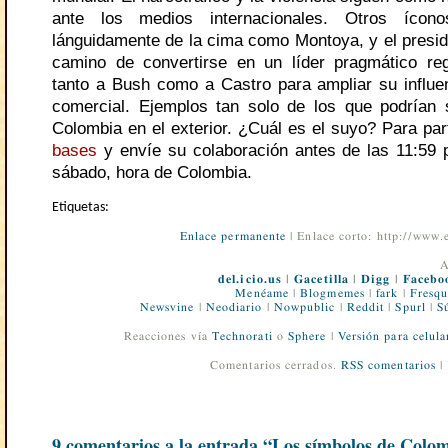
ante los medios internacionales. Otros ícon
lánguidamente de la cima como Montoya, y el presid
camino de convertirse en un líder pragmático reg
tanto a Bush como a Castro para ampliar su influe
comercial. Ejemplos tan solo de los que podrían
Colombia en el exterior. ¿Cuál es el suyo? Para part
bases
y envíe su colaboración antes de las 11:59 
sábado, hora de Colombia.
Etiquetas:
Enlace permanente
| Enlace corto: http://www
A
del.icio.us
|
Gacetilla
|
Digg
|
Facebo
Menéame
|
Blogmemes
|
fark
|
Fresqu
Newsvine
|
Neodiario
|
Nowpublic
|
Reddit
|
Spurl
|
S
Reacciones vía
Technorati
o
Sphere
|
Versión para celula
Comentarios cerrados.
RSS comentarios
|
9 comentarios a la entrada “Los símbolos de Colo