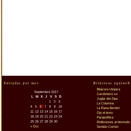
Entradas por mes
Bitácoras equinoX
Bitácora Utópica
Septiembre 2017
Carobotero-co
L
M
X
J
V
S
D
Juglar del Zipa
1
2
3
La Columna
4
5
6
7
8
9
10
La Rana Berden
11
12
13
14
15
16
17
Ojo al texto
18
19
20
21
22
23
24
Parapolítica
25
26
27
28
29
30
Reflexiones al desnudo
« Oct
Sentido Común