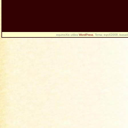
equinoXio utiliza
WordPress
. Tema: eqnX2008, basa